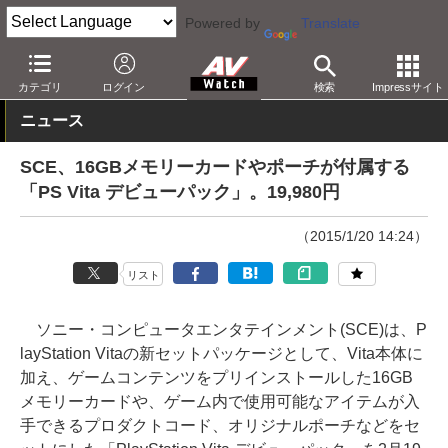
Powered by
Translate
AV Watch
製品
ゲーム機
カテゴリ
ログイン
検索
Impressサイト
ニュース
SCE、16GBメモリーカードやポーチが付属する
「PS Vita デビューパック」。19,980円
（2015/1/20 14:24）
リスト
ソニー・コンピュータエンタテインメント(SCE)は、P
layStation Vitaの新セットパッケージとして、Vita本体に
加え、ゲームコンテンツをプリインストールした16GB
メモリーカードや、ゲーム内で使用可能なアイテムが入
手できるプロダクトコード、オリジナルポーチなどをセ