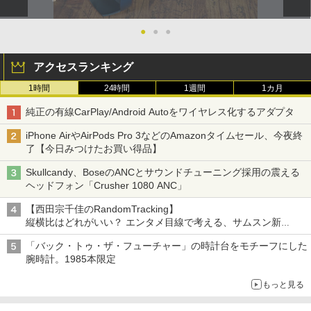
●
●
●
アクセスランキング
1時間
24時間
1週間
1カ月
純正の有線CarPlay/Android Autoをワイヤレス化するアダプタ
iPhone AirやAirPods Pro 3などのAmazonタイムセール、今夜終
了【今日みつけたお買い得品】
Skullcandy、BoseのANCとサウンドチューニング採用の震える
ヘッドフォン「Crusher 1080 ANC」
【西田宗千佳のRandomTracking】
縦横比はどれがいい？ エンタメ目線で考える、サムスン新
「Galaxy Z Fold」
「バック・トゥ・ザ・フューチャー」の時計台をモチーフにした
腕時計。1985本限定
もっと見る