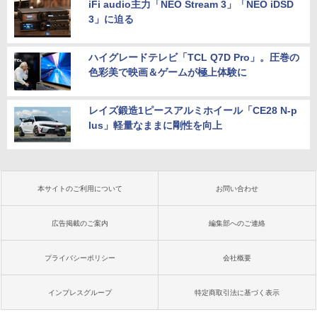
iFi audio主力「NEO Stream 3」「NEO iDSD
3」に迫る
ハイグレードテレビ「TCL Q7D Pro」。圧巻の
色彩美で映画＆ゲームが極上体験に
レイズ鍛造1ピースアルミホイール「CE28 N-p
lus」軽量なままに剛性を向上
本サイトのご利用について
お問い合わせ
広告掲載のご案内
編集部へのご連絡
プライバシーポリシー
会社概要
インプレスグループ
特定商取引法に基づく表示