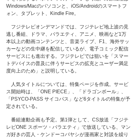
Windows/Macのパソコンと、iOS/Androidのスマートフ
ォン、タブレット、Kindle Fire。
フジテレビオンデマンドでは、フジテレビ地上波の見
逃し番組、ドラマ、バラエティ、アニメ、映画など1万
本以上の動画コンテンツと、音楽ライブ、F1、海外サッ
カーなどの生中継を配信しているが、電子コミック配信
サービスにも進出する。フジテレビでは狙いを「スマー
トデバイスの普及に伴うサービスの拡充とユーザー満足
度向上のため」と説明している。
人気タイトルについては、特集ページを作成。サービ
ス開始時は、「ONE PIECE」、「ドラゴンボール」、
「PSYCO-PASS サイコパス」など6タイトルの特集が予
定されている。
番組連動企画も予定。第1弾として、CS放送「フジテ
レビONE スポーツ・バラエティ」で放送している、マン
ガ好きの芸人・ケンドーコバヤシが漫画家と対談を繰り