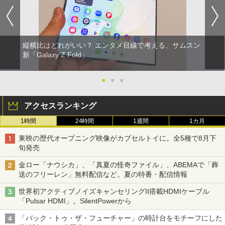
縦横比はどれがいい？ エンタメ目線で考える、サムスン
新「Galaxy Z Fold」
●
●
●
アクセスランキング
1時間
24時間
1週間
1カ月
東映の歴代オープニング映像がカプセルトイに。全5種で8月下
旬発売
金ロー「ナウシカ」、「真夏の怪奇ファイル」、ABEMAで「葬
送のフリーレン」無料配信など。夏の特番・配信情報
世界初アクティブノイズキャンセリングII搭載HDMIケーブル
「Pulsar HDMI」。SilentPowerから
「バック・トゥ・ザ・フューチャー」の時計台をモチーフにした