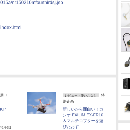
2015a/nr150210mfourthirdsj.jsp
t/index.html
週刊
特
レビュー・使いこなし
別企画
!?
新しいから面白い！カ
シオ EXILIM EX-FR10
＆マルチコプターを遊
びたおす
4年8月6日