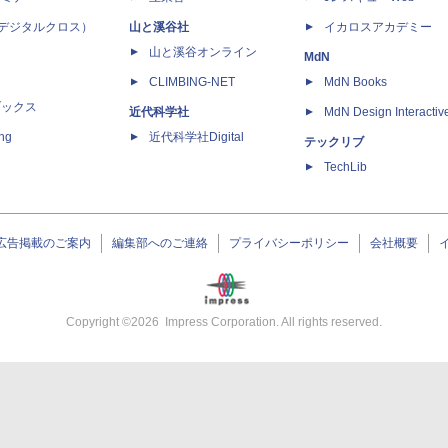
 X（デジタルクロス）
山と溪谷社
イカロスアカデミー
山と溪谷オンライン
MdN
CLIMBING-NET
MdN Books
ブックス
近代科学社
MdN Design Interactiv
ing
近代科学社Digital
テックリブ
TechLib
広告掲載のご案内
編集部へのご連絡
プライバシーポリシー
会社概要
Copyright ©
2026
Impress Corporation. All rights reserved.