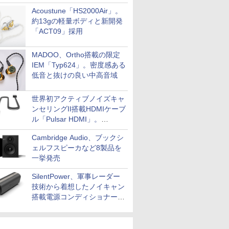
Acoustune「HS2000Air」。
約13gの軽量ボディと新開発
「ACT09」採用
MADOO、Ortho搭載の限定
IEM「Typ624」。密度感ある
低音と抜けの良い中高音域
世界初アクティブノイズキャ
ンセリングII搭載HDMIケーブ
ル「Pulsar HDMI」。
SilentPowerから
Cambridge Audio、ブックシ
ェルフスピーカなど8製品を
一挙発売
SilentPower、軍事レーダー
技術から着想したノイキャン
搭載電源コンディショナー
「AC iPurifier2」