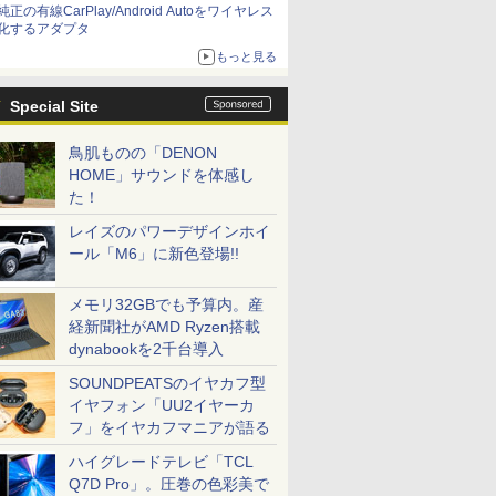
純正の有線CarPlay/Android Autoをワイヤレス
化するアダプタ
もっと見る
Special Site
鳥肌ものの「DENON
HOME」サウンドを体感し
た！
レイズのパワーデザインホイ
ール「M6」に新色登場!!
メモリ32GBでも予算内。産
経新聞社がAMD Ryzen搭載
dynabookを2千台導入
SOUNDPEATSのイヤカフ型
イヤフォン「UU2イヤーカ
フ」をイヤカフマニアが語る
ハイグレードテレビ「TCL
Q7D Pro」。圧巻の色彩美で