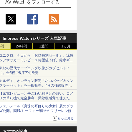
AV Watch をフォローする
Impress Watchシリーズ 人気記事
時間
24時間
1週間
1カ月
ユニクロ、今日から「お盆特別セール」。涼感
シアサッカーワンピース待望値下げ、撥水ギア
ショーツは1990円に
東映の歴代オープニング映像がカプセルトイ
に。全5種で8月下旬発売
カルディ、オンライン限定「ネコバッグ＆タン
ブラーセット」を一般販売。7月の抽選販売の
当選無効分
【家電レビュー】手ごわい雑草との戦い、コメ
リの草刈機で完全勝利 掃除機感覚で使えた
フェルメール《真珠の耳飾りの少女》展のグッ
ズ公開。図録/ミッフィー/葬送のフリーレンほ
か、注目ブランドコラボが実現
もっと見る
おすすめ記事