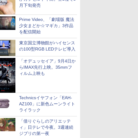
月下旬発売
Prime Video、「劇場版 魔法
少女まどか☆マギカ」3作品
を配信開始
東京国立博物館がハイセンス
の100型RGB LEDテレビ導入
「オデュッセイア」9月4日か
らIMAX先行上映。35mmフ
ィルム上映も
Technicsイヤフォン「EAH-
AZ100」に新色ムーンライト
ライラック
「借りぐらしのアリエッテ
ィ」日テレで今夜。3週連続
ジブリの第一夜