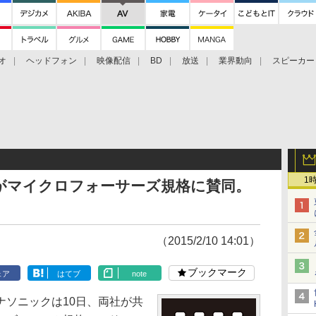
オ
ヘッドフォン
映像配信
BD
放送
業界動向
スピーカー
ェクタ
PS4
BDプレーヤー
映像配信
BD
1
社がマイクロフォーサーズ規格に賛同。
（2015/2/10 14:01）
ブックマーク
ェア
はてブ
note
ソニックは10日、両社が共