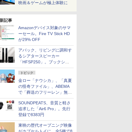
映画＆ゲームが極上体験に
新記事
Amazonデバイス対象のサマ
ーセール。Fire TV Stick HD
が29% OFF
アバック、リビングに調和す
るシアタースピーカー
「HFSP250」。ブックシェ
ルフはペア3万円以下
トピック
金ロー「ナウシカ」、「真夏
の怪奇ファイル」、ABEMA
で「葬送のフリーレン」無料
配信など。夏の特番・配信情
SOUNDPEATS、音質と軽さ
報
追求した「Air6 Pro」。先行
登録で8383円
東映の歴代オープニング映像
がカプセルトイに。全5種で8