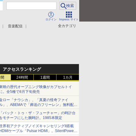
ログイン
Impress サイト
全カテゴリ
音楽配信
アクセスランキング
時間
24時間
1週間
1カ月
東映の歴代オープニング映像がカプセルトイ
に。全5種で8月下旬発売
金ロー「ナウシカ」、「真夏の怪奇ファイ
ル」、ABEMAで「葬送のフリーレン」無料配信
など。夏の特番・配信情報
「バック・トゥ・ザ・フューチャー」の時計台
をモチーフにした腕時計。1985本限定
世界初アクティブノイズキャンセリングII搭載
HDMIケーブル「Pulsar HDMI」。SilentPower
から