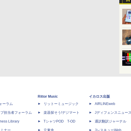
Rittor Music
イカロス出版
dフォーラム
リットーミュージック
AIRLINEweb
ップ担当者フォーラム
楽器探そう!デジマート
Jディフェンスニュー
ness Library
TシャツPOD T-OD
通訳翻訳ジャーナル
セミナー
立東舎
JレスキューWeb