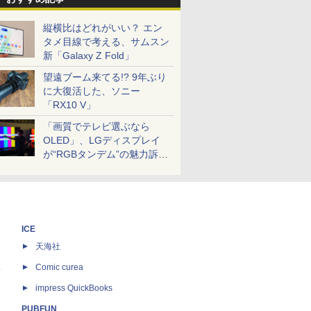
縦横比はどれがいい？ エン
タメ目線で考える、サムスン
新「Galaxy Z Fold」
望遠ブーム来てる!? 9年ぶり
に大復活した、ソニー
「RX10 V」
「画質でテレビ選ぶなら
OLED」、LGディスプレイ
が“RGBタンデム”の魅力訴
求。液晶とのガチ比較も
ICE
天海社
ス
Comic curea
impress QuickBooks
PUBFUN