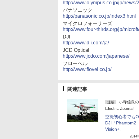
http://www.olympus.co.jp/jp/news/
パナソニック
http://panasonic.co.jp/index3.html
マイクロフォーサーズ
http://www.four-thirds.org/jp/microf
DJI
http://www.dji.com/ja/
JCD Optical
http://www.jcdo.com/japanese/
フローベル
http://www.flovel.co.jp/
関連記事
小寺信良の
連載
Electric Zooma!
空撮初心者でもOK
DJI「Phantom2
Vision+」
201