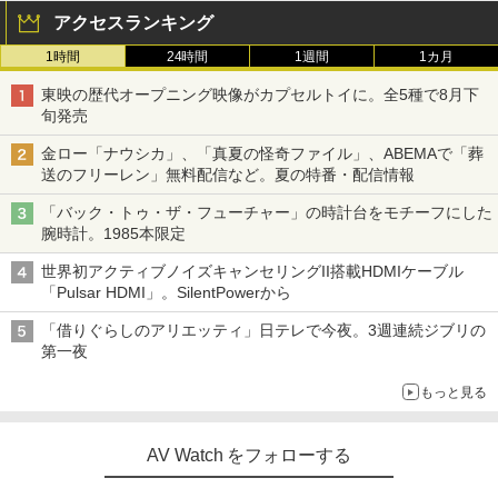
アクセスランキング
1時間
24時間
1週間
1カ月
東映の歴代オープニング映像がカプセルトイに。全5種で8月下
旬発売
金ロー「ナウシカ」、「真夏の怪奇ファイル」、ABEMAで「葬
送のフリーレン」無料配信など。夏の特番・配信情報
「バック・トゥ・ザ・フューチャー」の時計台をモチーフにした
腕時計。1985本限定
世界初アクティブノイズキャンセリングII搭載HDMIケーブル
「Pulsar HDMI」。SilentPowerから
「借りぐらしのアリエッティ」日テレで今夜。3週連続ジブリの
第一夜
もっと見る
AV Watch をフォローする