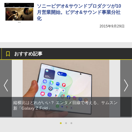
ソニービデオ&サウンドプロダクツが10
月営業開始。ビデオ&サウンド事業分社
化
2015年9月29日
おすすめ記事
縦横比はどれがいい？ エンタメ目線で考える、サムスン
新「Galaxy Z Fold」
●
●
●