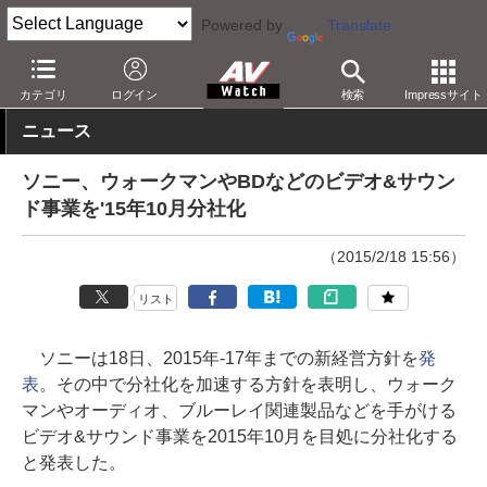
Powered by
Translate
AV Watch
動向
業界動向
経営/IR
カテゴリ
ログイン
検索
Impressサイト
ニュース
ソニー、ウォークマンやBDなどのビデオ&サウン
ド事業を'15年10月分社化
（2015/2/18 15:56）
リスト
ソニーは18日、2015年-17年までの新経営方針を
発
表
。その中で分社化を加速する方針を表明し、ウォーク
マンやオーディオ、ブルーレイ関連製品などを手がける
ビデオ&サウンド事業を2015年10月を目処に分社化する
と発表した。