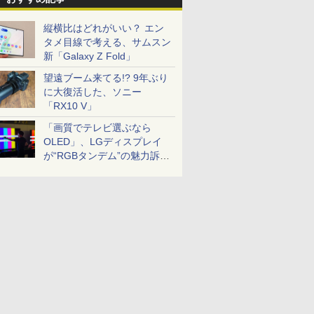
縦横比はどれがいい？ エン
タメ目線で考える、サムスン
新「Galaxy Z Fold」
望遠ブーム来てる!? 9年ぶり
に大復活した、ソニー
「RX10 V」
「画質でテレビ選ぶなら
OLED」、LGディスプレイ
が“RGBタンデム”の魅力訴
求。液晶とのガチ比較も