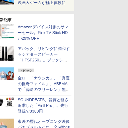
映画＆ゲームが極上体験に
新記事
Amazonデバイス対象のサマ
ーセール。Fire TV Stick HD
が29% OFF
アバック、リビングに調和す
るシアタースピーカー
「HFSP250」。ブックシェ
ルフはペア3万円以下
トピック
金ロー「ナウシカ」、「真夏
の怪奇ファイル」、ABEMA
で「葬送のフリーレン」無料
配信など。夏の特番・配信情
SOUNDPEATS、音質と軽さ
報
追求した「Air6 Pro」。先行
登録で8383円
東映の歴代オープニング映像
がカプセルトイに。全5種で8