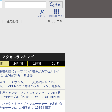
ログイン
Impress サイト
全カテゴリ
音楽配信
アクセスランキング
時間
24時間
1週間
1カ月
東映の歴代オープニング映像がカプセルトイ
に。全5種で8月下旬発売
金ロー「ナウシカ」、「真夏の怪奇ファイ
ル」、ABEMAで「葬送のフリーレン」無料配信
など。夏の特番・配信情報
世界初アクティブノイズキャンセリングII搭載
HDMIケーブル「Pulsar HDMI」。SilentPower
から
「バック・トゥ・ザ・フューチャー」の時計台
をモチーフにした腕時計。1985本限定