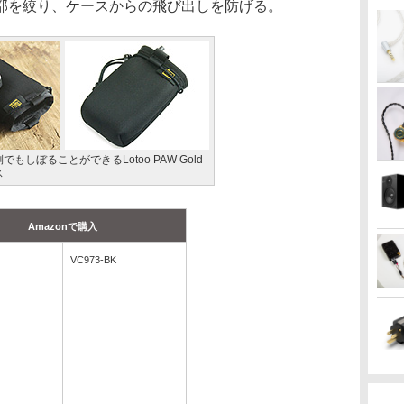
部を絞り、ケースからの飛び出しを防げる。
もしぼることができるLotoo PAW Gold
ス
Amazonで購入
VC973-BK