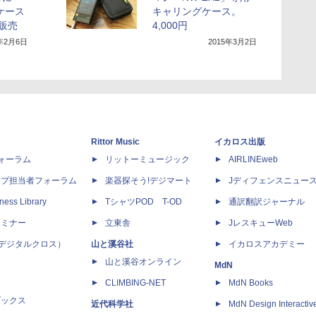
用ケース
キャリングケース。
待販売
4,000円
5年2月6日
2015年3月2日
Rittor Music
イカロス出版
dフォーラム
リットーミュージック
AIRLINEweb
ップ担当者フォーラム
楽器探そう!デジマート
Jディフェンスニュー
ness Library
TシャツPOD T-OD
通訳翻訳ジャーナル
セミナー
立東舎
JレスキューWeb
 X（デジタルクロス）
山と溪谷社
イカロスアカデミー
山と溪谷オンライン
MdN
CLIMBING-NET
MdN Books
ブックス
近代科学社
MdN Design Interactiv