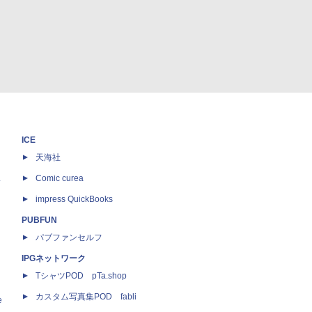
ICE
天海社
ス
Comic curea
impress QuickBooks
PUBFUN
パブファンセルフ
IPGネットワーク
TシャツPOD pTa.shop
カスタム写真集POD fabli
e