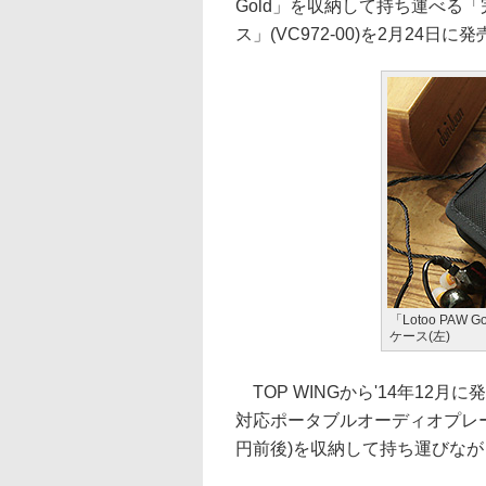
Gold」を収納して持ち運べる「完
ス」(VC972-00)を2月24日に
「Lotoo PA
ケース(左)
TOP WINGから'14年12月に発
対応ポータブルオーディオプレーヤー
円前後)を収納して持ち運びな