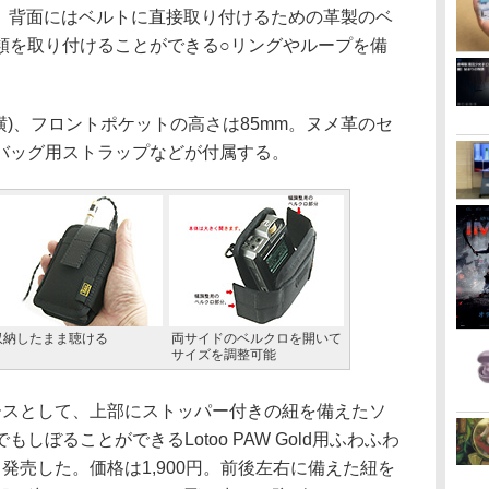
。背面にはベルトに直接取り付けるための革製のベ
類を取り付けることができる○リングやループを備
×横)、フロントポケットの高さは85mm。ヌメ革のセ
バッグ用ストラップなどが付属する。
収納したまま聴ける
両サイドのベルクロを開いて
サイズを調整可能
ケースとして、上部にストッパー付きの紐を備えたソ
ぼることができるLotoo PAW Gold用ふわふわ
日より発売した。価格は1,900円。前後左右に備えた紐を