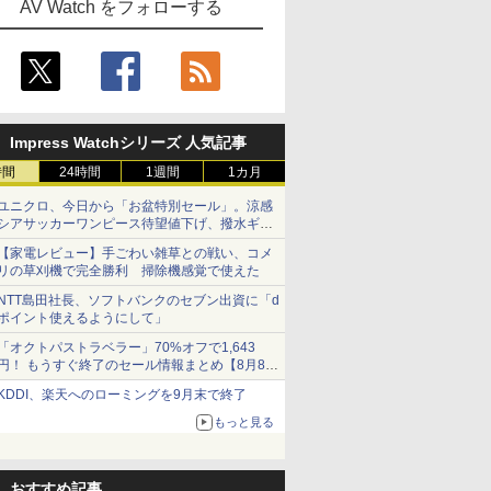
AV Watch をフォローする
Impress Watchシリーズ 人気記事
時間
24時間
1週間
1カ月
ユニクロ、今日から「お盆特別セール」。涼感
シアサッカーワンピース待望値下げ、撥水ギア
ショーツは1990円に
【家電レビュー】手ごわい雑草との戦い、コメ
リの草刈機で完全勝利 掃除機感覚で使えた
NTT島田社長、ソフトバンクのセブン出資に「d
ポイント使えるようにして」
「オクトパストラベラー」70%オフで1,643
円！ もうすぐ終了のセール情報まとめ【8月8日
更新】
KDDI、楽天へのローミングを9月末で終了
ニンテンドーeショップでは「大神 絶景版」が
67%オフで990円
もっと見る
おすすめ記事