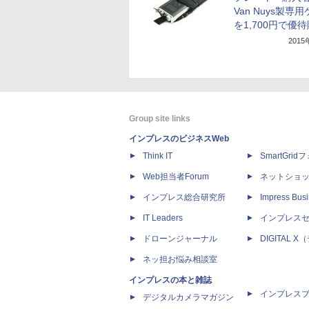
Van Nuys製専
を1,700円で優
201
Group site links
インプレスのビジネスWeb
Think IT
SmartGri
Web担当者Forum
ネットショ
インプレス総合研究所
Impress Busi
IT Leaders
インプレス
ドローンジャーナル
DIGITAL
ネッ担お悩み相談室
インプレスの本と雑誌
インプレス
デジタルカメラマガジン