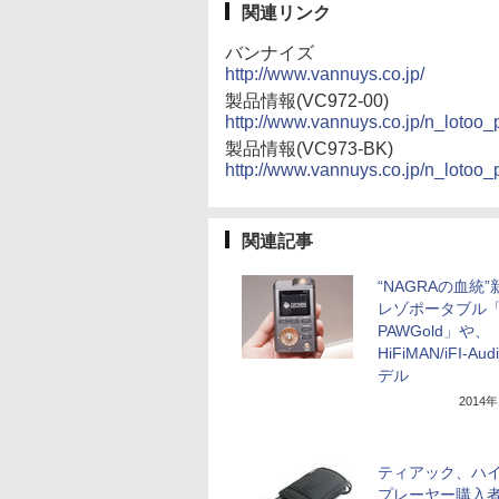
関連リンク
バンナイズ
http://www.vannuys.co.jp/
製品情報(VC972-00)
http://www.vannuys.co.jp/n_lotoo
製品情報(VC973-BK)
http://www.vannuys.co.jp/n_loto
関連記事
“NAGRAの血統
レゾポータブル「L
PAWGold」や、
HiFiMAN/iFI-Au
デル
2014
ティアック、ハ
プレーヤー購入