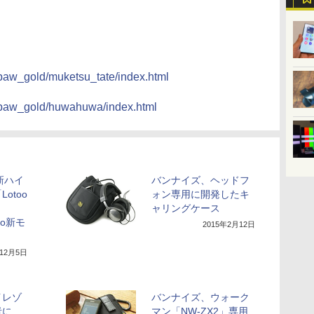
_paw_gold/muketsu_tate/index.html
o_paw_gold/huwahuwa/index.html
”新ハイ
バンナイズ、ヘッドフ
otoo
ォン専用に開発したキ
ャリングケース
dio新モ
2015年2月12日
年12月5日
イレゾ
バンナイズ、ウォーク
者に
マン「NW-ZX2」専用