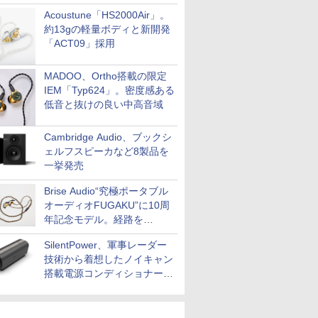
Acoustune「HS2000Air」。
約13gの軽量ボディと新開発
「ACT09」採用
MADOO、Ortho搭載の限定
IEM「Typ624」。密度感ある
低音と抜けの良い中高音域
Cambridge Audio、ブックシ
ェルフスピーカなど8製品を
一挙発売
Brise Audio“究極ポータブル
オーディオFUGAKU”に10周
年記念モデル。経路を
NISHIKIで統一。400万円
SilentPower、軍事レーダー
技術から着想したノイキャン
搭載電源コンディショナー
「AC iPurifier2」