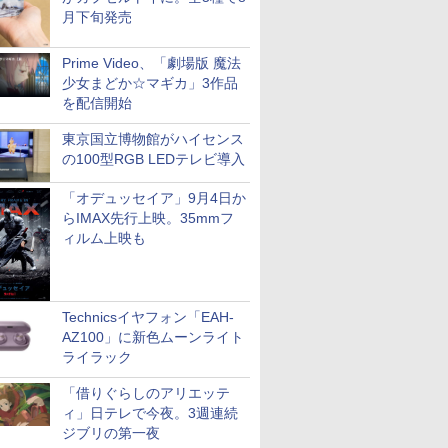
月下旬発売
Prime Video、「劇場版 魔法
少女まどか☆マギカ」3作品
を配信開始
東京国立博物館がハイセンス
の100型RGB LEDテレビ導入
「オデュッセイア」9月4日か
らIMAX先行上映。35mmフ
ィルム上映も
Technicsイヤフォン「EAH-
AZ100」に新色ムーンライト
ライラック
「借りぐらしのアリエッテ
ィ」日テレで今夜。3週連続
ジブリの第一夜