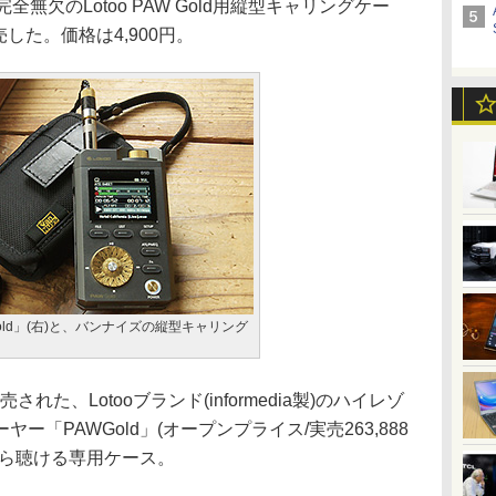
全無欠のLotoo PAW Gold用縦型キャリングケー
発売した。価格は4,900円。
W Gold」(右)と、バンナイズの縦型キャリング
売された、Lotooブランド(informedia製)のハイレゾ
「PAWGold」(オープンプライス/実売263,888
がら聴ける専用ケース。