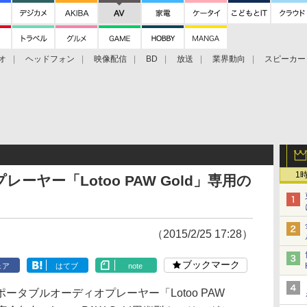
オ
ヘッドフォン
映像配信
BD
放送
業界動向
スピーカー
ェクタ
PS4
BDプレーヤー
映像配信
BD
1
ヤー「Lotoo PAW Gold」専用の
（2015/2/25 17:28）
ブックマーク
ェア
はてブ
note
タブルオーディオプレーヤー「Lotoo PAW