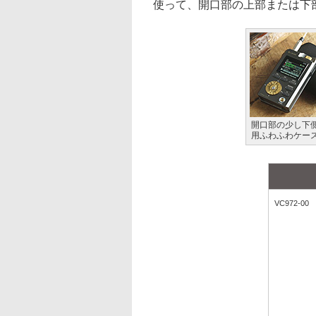
使って、開口部の上部または下
開口部の少し下側で
用ふわふわケー
VC972-00