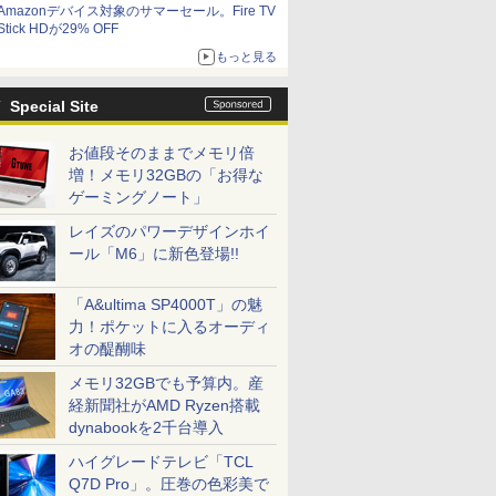
Amazonデバイス対象のサマーセール。Fire TV
Stick HDが29% OFF
もっと見る
Special Site
お値段そのままでメモリ倍
増！メモリ32GBの「お得な
ゲーミングノート」
レイズのパワーデザインホイ
ール「M6」に新色登場!!
「A&ultima SP4000T」の魅
力！ポケットに入るオーディ
オの醍醐味
メモリ32GBでも予算内。産
経新聞社がAMD Ryzen搭載
dynabookを2千台導入
ハイグレードテレビ「TCL
Q7D Pro」。圧巻の色彩美で