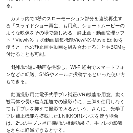
る。
カメラ内で4秒のスローモーション部分を連続再生す
る「スライドショー再生」も用意。ショートムービーの
ような映像をその場で楽しめる。静止画・動画管理ソフ
ト「ViewNX-i」の動画編集機能ViewNX-Movie Editorを
使うと、他の静止画や動画を組み合わせることやBGMを
付けることも可能。
4秒間の短い動画を撮影し、Wi-Fi経由でスマートフォ
ンなどに転送、SNSやメールに投稿するといった使い方
もできる。
動画撮影用に電子式手ブレ補正(VR)機能を用意。動く
被写体や長い焦点距離での撮影時に、三脚を使用しなく
ても手ブレを抑えて撮影できるという。さらに、光学手
ブレ補正機能を搭載した1 NIKKORレンズを使う場合
は、2つの手ブレ補正機能の相乗効果で、手ブレの影響
をさらに軽減できるとする。