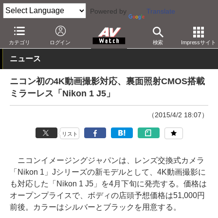
Powered by
Translate
AV Watch
製品
デジタルカメラ
カテゴリ
ログイン
検索
Impressサイト
ニュース
ニコン初の4K動画撮影対応、裏面照射CMOS搭載
ミラーレス「Nikon 1 J5」
（2015/4/2 18:07）
リスト
ニコンイメージングジャパンは、レンズ交換式カメラ
「Nikon 1」Jシリーズの新モデルとして、4K動画撮影に
も対応した「Nikon 1 J5」を4月下旬に発売する。価格は
オープンプライスで、ボディの店頭予想価格は51,000円
前後。カラーはシルバーとブラックを用意する。