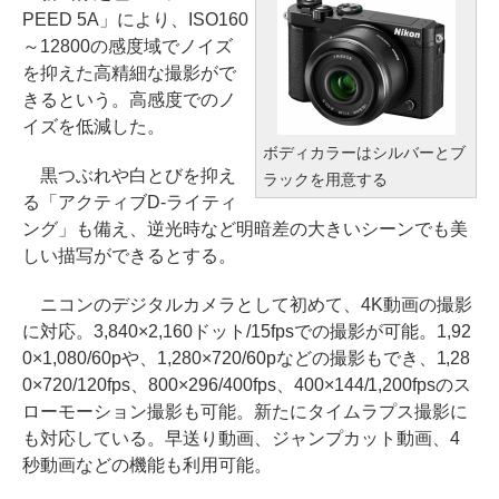
PEED 5A」により、ISO160
～12800の感度域でノイズ
を抑えた高精細な撮影がで
きるという。高感度でのノ
イズを低減した。
ボディカラーはシルバーとブ
黒つぶれや白とびを抑え
ラックを用意する
る「アクティブD-ライティ
ング」も備え、逆光時など明暗差の大きいシーンでも美
しい描写ができるとする。
ニコンのデジタルカメラとして初めて、4K動画の撮影
に対応。3,840×2,160ドット/15fpsでの撮影が可能。1,92
0×1,080/60pや、1,280×720/60pなどの撮影もでき、1,28
0×720/120fps、800×296/400fps、400×144/1,200fpsのス
ローモーション撮影も可能。新たにタイムラプス撮影に
も対応している。早送り動画、ジャンプカット動画、4
秒動画などの機能も利用可能。