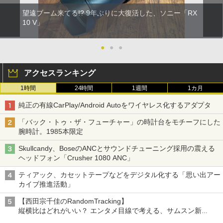
望遠ブーム来てる!? 9年ぶりに大復活した、ソニー「RX
10 V」
●
●
●
アクセスランキング
1時間
24時間
1週間
1カ月
純正の有線CarPlay/Android Autoをワイヤレス化するアダプタ
「バック・トゥ・ザ・フューチャー」の時計台をモチーフにした
腕時計。1985本限定
Skullcandy、BoseのANCとサウンドチューニング採用の震える
ヘッドフォン「Crusher 1080 ANC」
ティアック、カセットテープなどをデジタル化する「思い出アー
カイブ推進活動」
【西田宗千佳のRandomTracking】
縦横比はどれがいい？ エンタメ目線で考える、サムスン新
「Galaxy Z Fold」