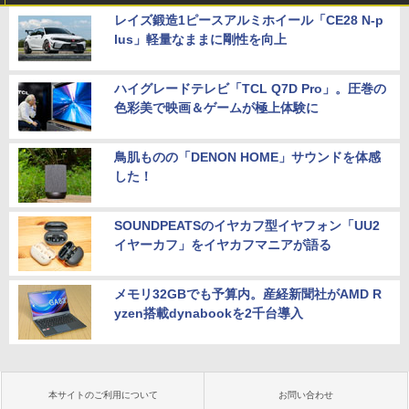
レイズ鍛造1ピースアルミホイール「CE28 N-p
lus」軽量なままに剛性を向上
ハイグレードテレビ「TCL Q7D Pro」。圧巻の
色彩美で映画＆ゲームが極上体験に
鳥肌ものの「DENON HOME」サウンドを体感
した！
SOUNDPEATSのイヤカフ型イヤフォン「UU2
イヤーカフ」をイヤカフマニアが語る
メモリ32GBでも予算内。産経新聞社がAMD R
yzen搭載dynabookを2千台導入
本サイトのご利用について
お問い合わせ