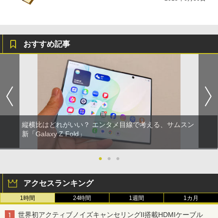
おすすめ記事
縦横比はどれがいい？ エンタメ目線で考える、サムスン
新「Galaxy Z Fold」
●
●
●
アクセスランキング
1時間
24時間
1週間
1カ月
世界初アクティブノイズキャンセリングII搭載HDMIケーブル