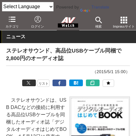
Powered by
Translate
AV Watch
製品
AV周辺機器
カテゴリ
ログイン
検索
Impressサイト
ニュース
ステレオサウンド、高品位USBケーブル同梱で
2,800円のオーディオ誌
（2015/5/1 15:00）
リスト
ステレオサウンドは、US
B DACなどの接続に利用す
る高品位USBケーブルを同
梱したオーディオ誌「デジ
タルオーディオはじめてBO