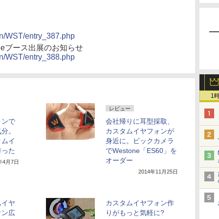
ion/WST/entry_387.php
estoneブース出展のお知らせ
ion/WST/entry_388.php
1
レビュー
ォンで
会社帰りに耳型採取、
気分。
カスタムイヤフォンが
タムイ
身近に。ビックカメラ
作った
でWestone「ES60」を
オーダー
5年4月7日
2014年11月25日
ムイヤ
カスタムイヤフォン作
オン広
りがもっと気軽に?