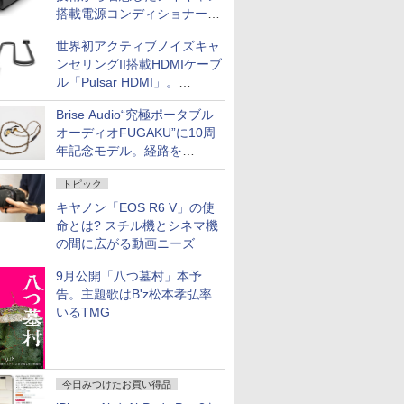
搭載電源コンディショナー
「AC iPurifier2」
世界初アクティブノイズキャ
ンセリングII搭載HDMIケーブ
ル「Pulsar HDMI」。
SilentPowerから
Brise Audio“究極ポータブル
オーディオFUGAKU”に10周
年記念モデル。経路を
NISHIKIで統一。400万円
トピック
キヤノン「EOS R6 V」の使
命とは? スチル機とシネマ機
の間に広がる動画ニーズ
9月公開「八つ墓村」本予
告。主題歌はB'z松本孝弘率
いるTMG
今日みつけたお買い得品