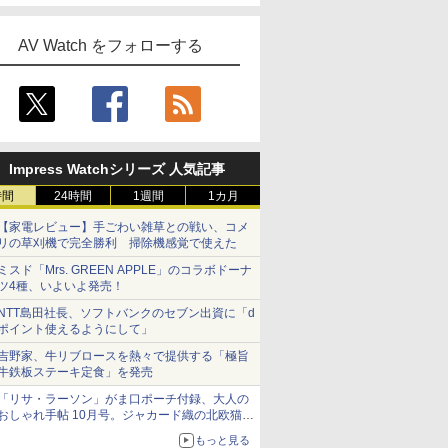
AV Watch をフォローする
Impress Watchシリーズ 人気記事
時間
24時間
1週間
1カ月
【家電レビュー】手ごわい雑草との戦い、コメ
リの草刈機で完全勝利 掃除機感覚で使えた
ミスド「Mrs. GREEN APPLE」のコラボドーナ
ツ4種、いよいよ発売！
NTT島田社長、ソフトバンクのセブン出資に「d
ポイント使えるようにして」
吉野家、牛リブロースを熱々で提供する「極旨
牛鉄板ステーキ定食」を発売
「リサ・ラーソン」がま口ポーチ付録、大人の
おしゃれ手帖 10月号。ジャカード織の北欧猫デ
ザイン
もっと見る