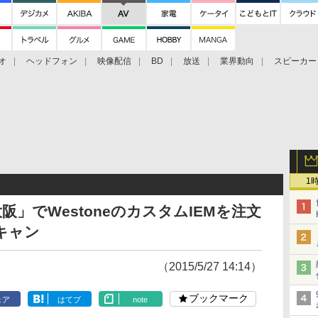
オ
ヘッドフォン
映像配信
BD
放送
業界動向
スピーカー
ェクタ
PS4
BDプレーヤー
映像配信
BD
1
 大阪」でWestoneのカスタムIEMを注文
キャン
（2015/5/27 14:14）
ブックマーク
ェア
はてブ
note