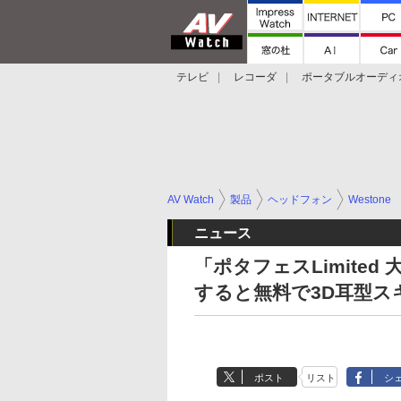
テレビ
レコーダ
ポータブルオーディ
スマートスピーカー
デジカメ
プロジ
AV Watch
製品
ヘッドフォン
Westone
ニュース
「ポタフェスLimited
すると無料で3D耳型ス
ポスト
リスト
シ