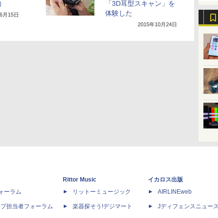
始
「3D耳型スキャン」を
体験した
年6月15日
2015年10月24日
Rittor Music
イカロス出版
dフォーラム
リットーミュージック
AIRLINEweb
ップ担当者フォーラム
楽器探そう!デジマート
Jディフェンスニュー