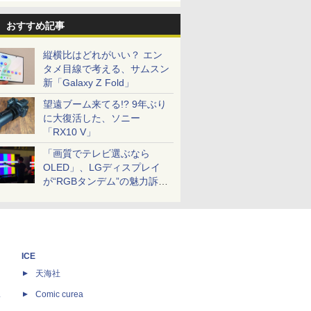
おすすめ記事
縦横比はどれがいい？ エン
タメ目線で考える、サムスン
新「Galaxy Z Fold」
望遠ブーム来てる!? 9年ぶり
に大復活した、ソニー
「RX10 V」
「画質でテレビ選ぶなら
OLED」、LGディスプレイ
が“RGBタンデム”の魅力訴
求。液晶とのガチ比較も
ICE
天海社
ス
Comic curea