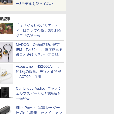
ー3モデルを使ってみた
新記事
「借りぐらしのアリエッテ
ィ」日テレで今夜。3週連続
ジブリの第一夜
MADOO、Ortho搭載の限定
IEM「Typ624」。密度感ある
低音と抜けの良い中高音域
Acoustune「HS2000Air」。
約13gの軽量ボディと新開発
「ACT09」採用
Cambridge Audio、ブックシ
ェルフスピーカなど8製品を
一挙発売
SilentPower、軍事レーダー
技術から着想したノイキャン