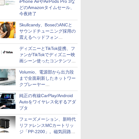
iPhone AirやAirPods Pro 3な
どのAmazonタイムセール、
今夜終了
Skullcandy、BoseのANCと
サウンドチューニング採用の
震えるヘッドフォン
「Crusher 1080 ANC」
ディズニーとTikTok提携、フ
ァンがTikTokでディズニー映
画シーン使ったコンテンツ制
作、Disney+にも配信
Volumio、電源部から出力段
まで全面刷新したネットワー
クプレーヤー
「Primo（2026）」
純正の有線CarPlay/Android
Autoをワイヤレス化するアダ
プタ
フェーズメーション、新時代
リファレンスMCカートリッ
ジ「PP-2200」。磁気回路や
ハウジングを根本から見直し