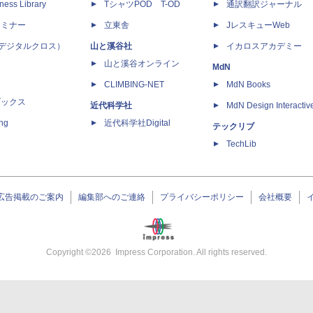
ness Library
TシャツPOD T-OD
通訳翻訳ジャーナル
セミナー
立東舎
JレスキューWeb
 X（デジタルクロス）
山と溪谷社
イカロスアカデミー
山と溪谷オンライン
MdN
CLIMBING-NET
MdN Books
ブックス
近代科学社
MdN Design Interactiv
ing
近代科学社Digital
テックリブ
TechLib
広告掲載のご案内
編集部へのご連絡
プライバシーポリシー
会社概要
Copyright ©
2026
Impress Corporation. All rights reserved.