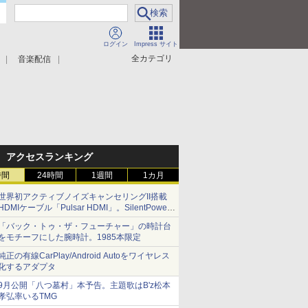
ログイン
Impress サイト
全カテゴリ
音楽配信
アクセスランキング
時間
24時間
1週間
1カ月
世界初アクティブノイズキャンセリングII搭載
HDMIケーブル「Pulsar HDMI」。SilentPower
から
「バック・トゥ・ザ・フューチャー」の時計台
をモチーフにした腕時計。1985本限定
純正の有線CarPlay/Android Autoをワイヤレス
化するアダプタ
9月公開「八つ墓村」本予告。主題歌はB'z松本
孝弘率いるTMG