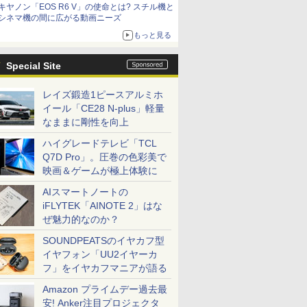
キヤノン「EOS R6 V」の使命とは? スチル機と
シネマ機の間に広がる動画ニーズ
もっと見る
Special Site
レイズ鍛造1ピースアルミホ
イール「CE28 N-plus」軽量
なままに剛性を向上
ハイグレードテレビ「TCL
Q7D Pro」。圧巻の色彩美で
映画＆ゲームが極上体験に
AIスマートノートの
iFLYTEK「AINOTE 2」はな
ぜ魅力的なのか？
SOUNDPEATSのイヤカフ型
イヤフォン「UU2イヤーカ
フ」をイヤカフマニアが語る
Amazon プライムデー過去最
安! Anker注目プロジェクタ