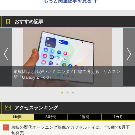
もっと関連記事を見る
おすすめ記事
縦横比はどれがいい？ エンタメ目線で考える、サムスン
新「Galaxy Z Fold」
●
●
●
アクセスランキング
1時間
24時間
1週間
1カ月
東映の歴代オープニング映像がカプセルトイに。全5種で8月下
旬発売