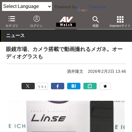
Powered by
Translate
AV Watch
製品
HMD/スマートグラス
カテゴリ
ログイン
検索
Impressサイト
ニュース
眼鏡市場、カメラ搭載で動画撮れるメガネ。オー
ディオグラスも
酒井隆文
2026年2月2日 13:46
リスト