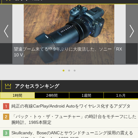
望遠ブーム来てる!? 9年ぶりに大復活した、ソニー「RX
10 V」
●
●
●
アクセスランキング
1時間
24時間
1週間
1カ月
純正の有線CarPlay/Android Autoをワイヤレス化するアダプタ
「バック・トゥ・ザ・フューチャー」の時計台をモチーフにした
腕時計。1985本限定
Skullcandy、BoseのANCとサウンドチューニング採用の震える