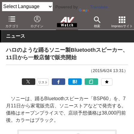
Powered by
Translate
AV Watch
製品
Bluetoothスピーカー
カテゴリ
ログイン
検索
Impressサイト
ニュース
ハロのような踊るソニー製Bluetoothスピーカー、
11日から一般店舗で販売開始
（2015/6/24 13:31）
リスト
ソニーは、踊るBluetoothスピーカー「BSP60」を、7
月11日から家電販売店、ソニーストアなどで発売する。
価格はオープンプライスで、店頭予想価格は38,000円前
後。カラーはブラック。