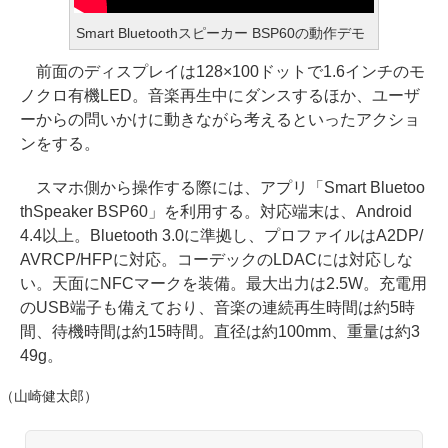
Smart Bluetoothスピーカー BSP60の動作デモ
前面のディスプレイは128×100ドットで1.6インチのモ
ノクロ有機LED。音楽再生中にダンスするほか、ユーザ
ーからの問いかけに動きながら考えるといったアクショ
ンをする。
スマホ側から操作する際には、アプリ「Smart Bluetoo
thSpeaker BSP60」を利用する。対応端末は、Android
4.4以上。Bluetooth 3.0に準拠し、プロファイルはA2DP/
AVRCP/HFPに対応。コーデックのLDACには対応しな
い。天面にNFCマークを装備。最大出力は2.5W。充電用
のUSB端子も備えており、音楽の連続再生時間は約5時
間、待機時間は約15時間。直径は約100mm、重量は約3
49g。
（山崎健太郎）