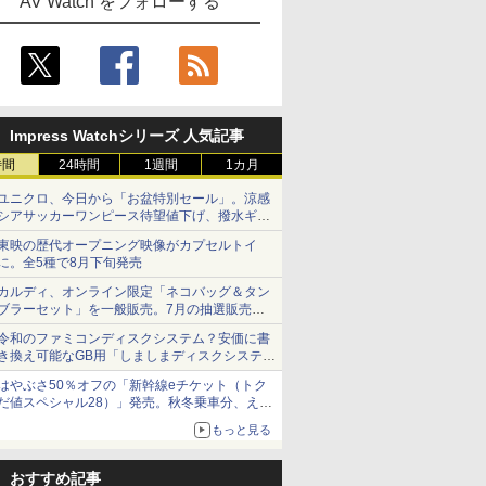
AV Watch をフォローする
Impress Watchシリーズ 人気記事
時間
24時間
1週間
1カ月
ユニクロ、今日から「お盆特別セール」。涼感
シアサッカーワンピース待望値下げ、撥水ギア
ショーツは1990円に
東映の歴代オープニング映像がカプセルトイ
に。全5種で8月下旬発売
カルディ、オンライン限定「ネコバッグ＆タン
ブラーセット」を一般販売。7月の抽選販売の
当選無効分
令和のファミコンディスクシステム？安価に書
き換え可能なGB用「しましまディスクシステ
ム」
はやぶさ50％オフの「新幹線eチケット（トク
だ値スペシャル28）」発売。秋冬乗車分、えき
ねっと限定
もっと見る
おすすめ記事