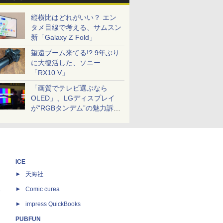
縦横比はどれがいい？ エン
タメ目線で考える、サムスン
新「Galaxy Z Fold」
望遠ブーム来てる!? 9年ぶり
に大復活した、ソニー
「RX10 V」
「画質でテレビ選ぶなら
OLED」、LGディスプレイ
が“RGBタンデム”の魅力訴
求。液晶とのガチ比較も
ICE
天海社
ス
Comic curea
impress QuickBooks
PUBFUN