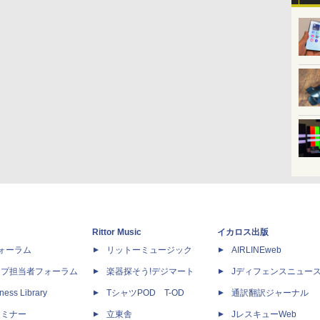
Rittor Music
イカロス出版
dフォーラム
リットーミュージック
AIRLINEweb
ップ担当者フォーラム
楽器探そう!デジマート
Jディフェンスニュー
ness Library
TシャツPOD T-OD
通訳翻訳ジャーナル
セミナー
立東舎
JレスキューWeb