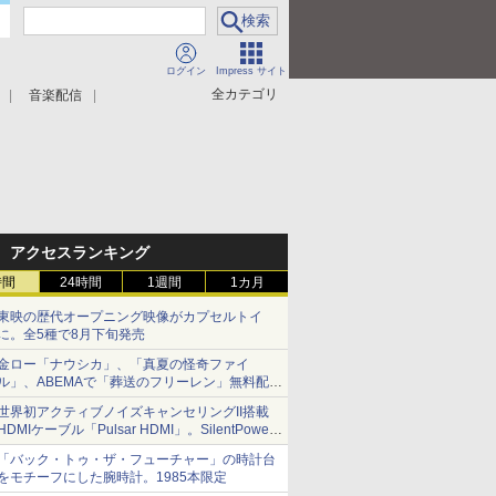
ログイン
Impress サイト
全カテゴリ
音楽配信
アクセスランキング
時間
24時間
1週間
1カ月
東映の歴代オープニング映像がカプセルトイ
に。全5種で8月下旬発売
金ロー「ナウシカ」、「真夏の怪奇ファイ
ル」、ABEMAで「葬送のフリーレン」無料配信
など。夏の特番・配信情報
世界初アクティブノイズキャンセリングII搭載
HDMIケーブル「Pulsar HDMI」。SilentPower
から
「バック・トゥ・ザ・フューチャー」の時計台
をモチーフにした腕時計。1985本限定