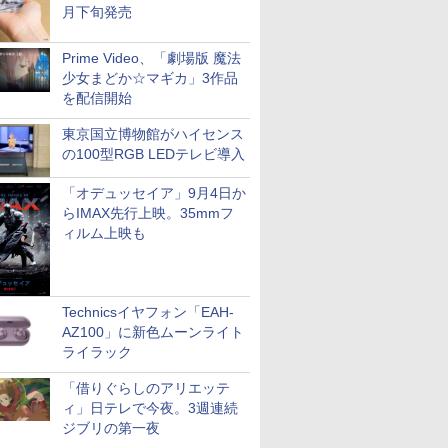
月下旬発売
Prime Video、「劇場版 魔法
少女まどか☆マギカ」3作品
を配信開始
東京国立博物館がハイセンス
の100型RGB LEDテレビ導入
「オデュッセイア」9月4日か
らIMAX先行上映。35mmフ
ィルム上映も
Technicsイヤフォン「EAH-
AZ100」に新色ムーンライト
ライラック
「借りぐらしのアリエッテ
ィ」日テレで今夜。3週連続
ジブリの第一夜