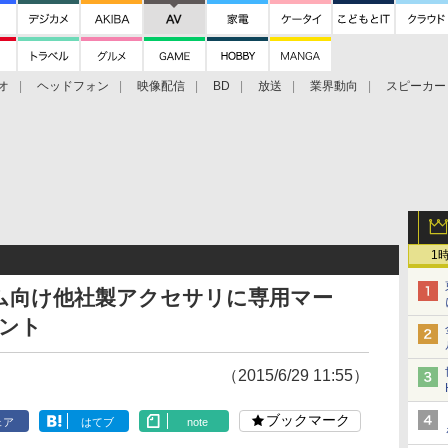
オ
ヘッドフォン
映像配信
BD
放送
業界動向
スピーカー
ェクタ
PS4
BDプレーヤー
映像配信
BD
1
ム向け他社製アクセサリに専用マー
ント
（2015/6/29 11:55）
ブックマーク
ェア
はてブ
note