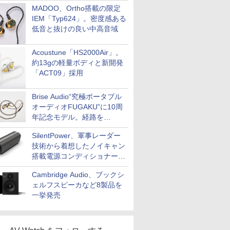
MADOO、Ortho搭載の限定
IEM「Typ624」。密度感ある
低音と抜けの良い中高音域
Acoustune「HS2000Air」。
約13gの軽量ボディと新開発
「ACT09」採用
Brise Audio“究極ポータブル
オーディオFUGAKU”に10周
年記念モデル。経路を
NISHIKIで統一。400万円
SilentPower、軍事レーダー
技術から着想したノイキャン
搭載電源コンディショナー
「AC iPurifier2」
Cambridge Audio、ブックシ
ェルフスピーカなど8製品を
一挙発売