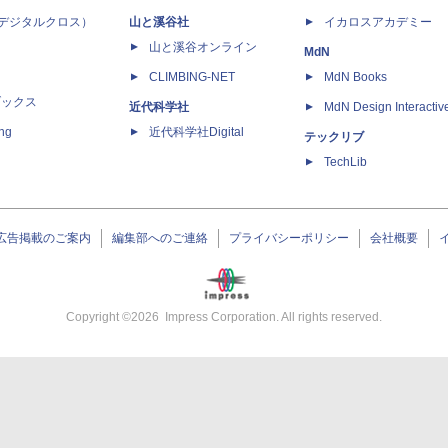
 X（デジタルクロス）
山と溪谷社
イカロスアカデミー
山と溪谷オンライン
MdN
CLIMBING-NET
MdN Books
ブックス
近代科学社
MdN Design Interactiv
ing
近代科学社Digital
テックリブ
TechLib
広告掲載のご案内
編集部へのご連絡
プライバシーポリシー
会社概要
Copyright ©
2026
Impress Corporation. All rights reserved.