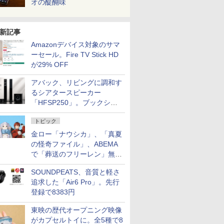
オの醍醐味
新記事
Amazonデバイス対象のサマ
ーセール。Fire TV Stick HD
が29% OFF
アバック、リビングに調和す
るシアタースピーカー
「HFSP250」。ブックシェ
ルフはペア3万円以下
トピック
金ロー「ナウシカ」、「真夏
の怪奇ファイル」、ABEMA
で「葬送のフリーレン」無料
配信など。夏の特番・配信情
SOUNDPEATS、音質と軽さ
報
追求した「Air6 Pro」。先行
登録で8383円
東映の歴代オープニング映像
がカプセルトイに。全5種で8