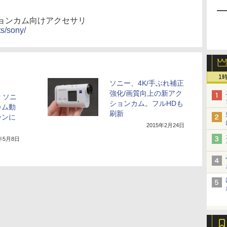
ョンカム向けアクセサリ
s/sony/
1
ソニー、4K/手ぶれ補正
強化/画質向上の新アク
 ソニ
ションカム。フルHDも
カム動
刷新
ーンに
2015年2月24日
5年5月8日