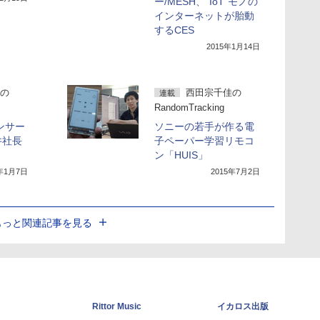
ー/MESH、“IoT”モノの
インターネットが胎動
するCES
2015年1月14日
の
西田宗千佳の
連載
RandomTracking
ンサー
ソニーの若手が作る電
井社長
子ペーパー学習リモコ
ン「HUIS」
5年1月7日
2015年7月2日
もっと関連記事を見る
Rittor Music
イカロス出版