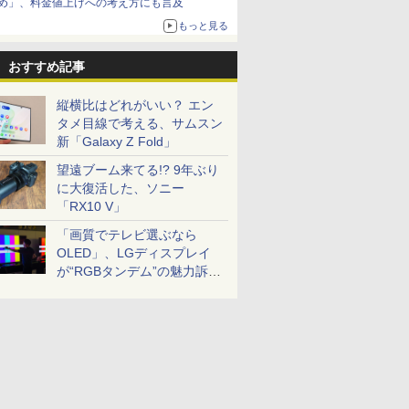
め」、料金値上げへの考え方にも言及
もっと見る
おすすめ記事
縦横比はどれがいい？ エン
タメ目線で考える、サムスン
新「Galaxy Z Fold」
望遠ブーム来てる!? 9年ぶり
に大復活した、ソニー
「RX10 V」
「画質でテレビ選ぶなら
OLED」、LGディスプレイ
が“RGBタンデム”の魅力訴
求。液晶とのガチ比較も