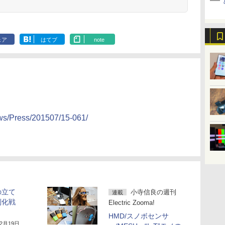
ェア
はてブ
note
ews/Press/201507/15-061/
の立て
小寺信良の週刊
連載
別化戦
Electric Zooma!
HMD/スノボセンサ
12月19日