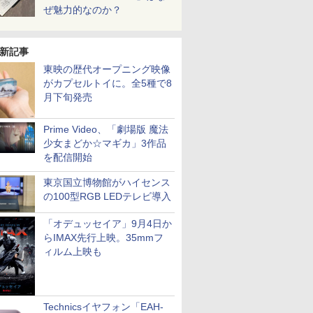
ぜ魅力的なのか？
新記事
東映の歴代オープニング映像
がカプセルトイに。全5種で8
月下旬発売
Prime Video、「劇場版 魔法
少女まどか☆マギカ」3作品
を配信開始
東京国立博物館がハイセンス
の100型RGB LEDテレビ導入
「オデュッセイア」9月4日か
らIMAX先行上映。35mmフ
ィルム上映も
Technicsイヤフォン「EAH-