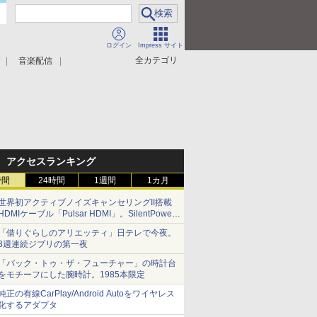
ログイン
Impress サイト
全カテゴリ
音楽配信
アクセスランキング
時間
24時間
1週間
1カ月
世界初アクティブノイズキャンセリングII搭載
HDMIケーブル「Pulsar HDMI」。SilentPower
から
「借りぐらしのアリエッティ」日テレで今夜。
3週連続ジブリの第一夜
「バック・トゥ・ザ・フューチャー」の時計台
をモチーフにした腕時計。1985本限定
純正の有線CarPlay/Android Autoをワイヤレス
化するアダプタ