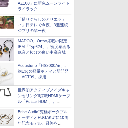
AZ100」に新色ムーンライト
ライラック
「借りぐらしのアリエッテ
ィ」日テレで今夜。3週連続
ジブリの第一夜
MADOO、Ortho搭載の限定
IEM「Typ624」。密度感ある
低音と抜けの良い中高音域
Acoustune「HS2000Air」。
約13gの軽量ボディと新開発
「ACT09」採用
世界初アクティブノイズキャ
ンセリングII搭載HDMIケーブ
ル「Pulsar HDMI」。
SilentPowerから
Brise Audio“究極ポータブル
オーディオFUGAKU”に10周
年記念モデル。経路を