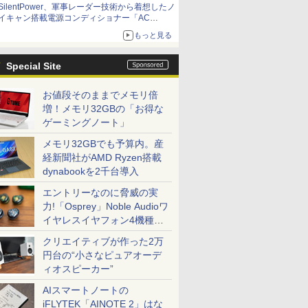
SilentPower、軍事レーダー技術から着想したノ
イキャン搭載電源コンディショナー「AC
iPurifier2」
もっと見る
Special Site
お値段そのままでメモリ倍
増！メモリ32GBの「お得な
ゲーミングノート」
メモリ32GBでも予算内。産
経新聞社がAMD Ryzen搭載
dynabookを2千台導入
エントリーなのに脅威の実
力!「Osprey」Noble Audioワ
イヤレスイヤフォン4機種を
一気に聴く
クリエイティブが作った2万
円台の“小さなピュアオーデ
ィオスピーカー”
AIスマートノートの
iFLYTEK「AINOTE 2」はな