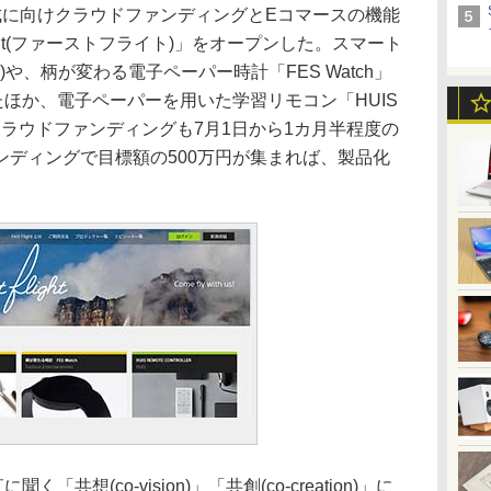
に向けクラウドファンディングとEコマースの機能
light(ファーストフライト)」をオープンした。スマート
円～)や、柄が変わる電子ペーパー時計「FES Watch」
始したほか、電子ペーパーを用いた学習リモコン「HUIS
」のクラウドファンディングも7月1日から1カ月半程度の
ンディングで目標額の500万円が集まれば、製品化
聞く「共想(co-vision)」「共創(co-creation)」に