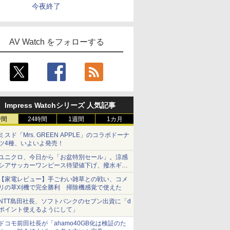
今夜終了
AV Watch をフォローする
Impress Watchシリーズ 人気記事
時間
24時間
1週間
1カ月
ミスド「Mrs. GREEN APPLE」のコラボドーナ
ツ4種、いよいよ発売！
ユニクロ、今日から「お盆特別セール」。涼感
シアサッカーワンピース待望値下げ、撥水ギア
ショーツは1990円に
【家電レビュー】手ごわい雑草との戦い、コメ
リの草刈機で完全勝利 掃除機感覚で使えた
NTT島田社長、ソフトバンクのセブン出資に「d
ポイント使えるようにして」
ドコモ前田社長が「ahamo40GB化は検証のた