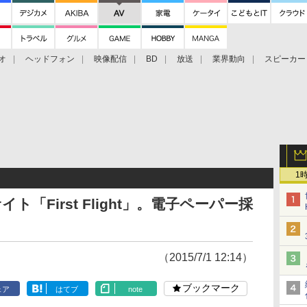
オ
ヘッドフォン
映像配信
BD
放送
業界動向
スピーカー
ェクタ
PS4
BDプレーヤー
映像配信
BD
1
「First Flight」。電子ペーパー採
（2015/7/1 12:14）
ブックマーク
ェア
はてブ
note