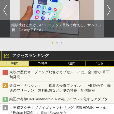
縦横比はどれがいい？ エンタメ目線で考える、サムスン
新「Galaxy Z Fold」
●
●
●
アクセスランキング
1時間
24時間
1週間
1カ月
東映の歴代オープニング映像がカプセルトイに。全5種で8月下
旬発売
金ロー「ナウシカ」、「真夏の怪奇ファイル」、ABEMAで「葬
送のフリーレン」無料配信など。夏の特番・配信情報
純正の有線CarPlay/Android Autoをワイヤレス化するアダプタ
世界初アクティブノイズキャンセリングII搭載HDMIケーブル
「Pulsar HDMI」。SilentPowerから