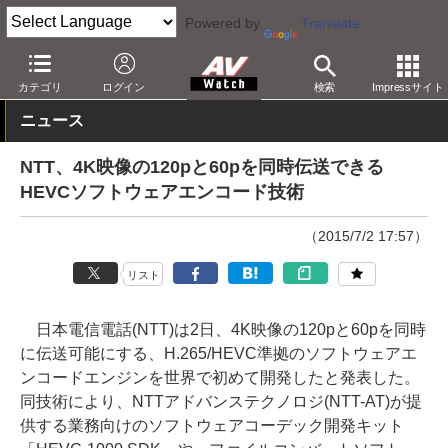
Powered by
Translate
AV Watch
動向
技術・デバイス
カテゴリ
ログイン
検索
Impressサイト
ニュース
NTT、4K映像の120pと60pを同時伝送できる
HEVCソフトウェアエンコード技術
（2015/7/2 17:57）
リスト
日本電信電話(NTT)は2日、4K映像の120pと60pを同時
に伝送可能にする、H.265/HEVC準拠のソフトウェアエ
ンコードエンジンを世界で初めて開発したと発表した。
同技術により、NTTアドバンステクノロジ(NTT-AT)が提
供する業務向けのソフトウェアコーデック開発キット