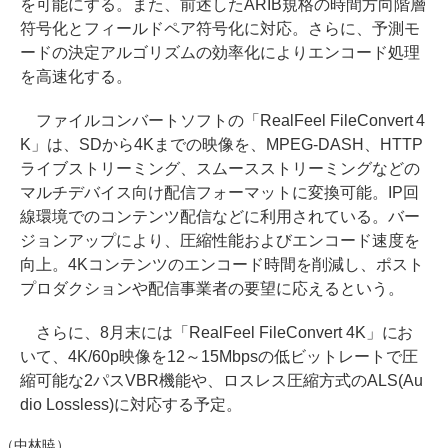
を可能にする。また、前述したARIB規格の時間方向階層
符号化とフィールドペア符号化に対応。さらに、予測モ
ードの決定アルゴリズムの効率化によりエンコード処理
を高速化する。
ファイルコンバートソフトの「RealFeel FileConvert 4
K」は、SDから4Kまでの映像を、MPEG-DASH、HTTP
ライブストリーミング、スムースストリーミングなどの
マルチデバイス向け配信フォーマットに変換可能。IP回
線環境でのコンテンツ配信などに利用されている。バー
ジョンアップにより、圧縮性能およびエンコード速度を
向上。4Kコンテンツのエンコード時間を削減し、ポスト
プロダクションや配信事業者の要望に応えるという。
さらに、8月末には「RealFeel FileConvert 4K」にお
いて、4K/60p映像を12～15Mbpsの低ビットレートで圧
縮可能な2パスVBR機能や、ロスレス圧縮方式のALS(Au
dio Lossless)に対応する予定。
（中林暁）