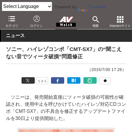
Powered by
Translate
AV Watch
製品
ミニコンポ
カテゴリ
ログイン
検索
Impressサイト
ニュース
ソニー、ハイレゾコンポ「CMT-SX7」の“聞こえ
ない音でツィータ破損”問題修正
（2015/7/30 17:26）
リスト
ソニーは、発売開始直後にツィータ破損の可能性が確
認され、使用中止を呼びかけていたハイレゾ対応CDコン
ポ「CMT-SX7」の不具合を修正するアップデートファイ
ルを30日より提供開始した。