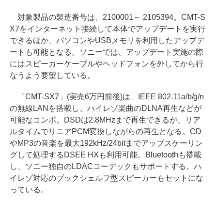
対象製品の製造番号は、2100001～ 2105394。CMT-S
X7をインターネット接続して本体でアップデートを実行
できるほか、パソコンやUSBメモリを利用したアップデ
ートも可能となる。ソニーでは、アップデート実施の際
にはスピーカーケーブルやヘッドフォンを外してから行
なうよう要望している。
「CMT-SX7」(実売6万円前後)は、IEEE 802.11a/b/g/n
の無線LANを搭載し、ハイレゾ楽曲のDLNA再生などが
可能なコンポ。DSDは2.8MHzまで再生できるが、リア
ルタイムでリニアPCM変換しながらの再生となる。CD
やMP3の音楽を最大192kHz/24bitまでアップスケーリン
グして処理するDSEE HXも利用可能。Bluetoothも搭載
し、ソニー独自のLDACコーデックもサポートする。ハ
イレゾ対応のブックシェルフ型スピーカーもセットにな
っている。