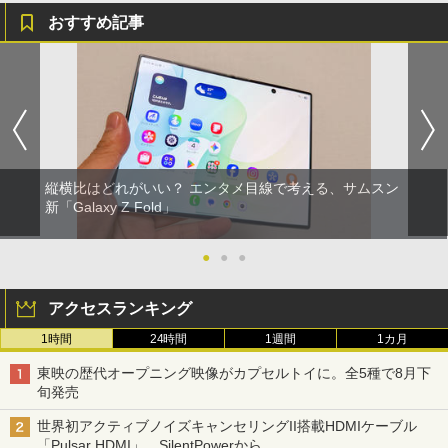
おすすめ記事
縦横比はどれがいい？ エンタメ目線で考える、サムスン
新「Galaxy Z Fold」
●
●
●
アクセスランキング
1時間
24時間
1週間
1カ月
東映の歴代オープニング映像がカプセルトイに。全5種で8月下
旬発売
世界初アクティブノイズキャンセリングII搭載HDMIケーブル
「Pulsar HDMI」。SilentPowerから