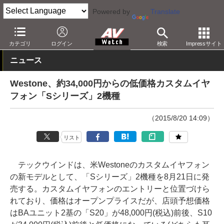
Powered by
Translate
AV Watch
製品
ヘッドフォン
Westone
カテゴリ
ログイン
検索
Impressサイト
ニュース
Westone、約34,000円からの低価格カスタムイヤ
フォン「Sシリーズ」2機種
（2015/8/20 14:09）
リスト
テックウインドは、米Westoneのカスタムイヤフォン
の新モデルとして、「Sシリーズ」2機種を8月21日に発
売する。カスタムイヤフォンのエントリーと位置づけら
れており、価格はオープンプライスだが、店頭予想価格
はBAユニット2基の「S20」が48,000円(税込)前後、S10