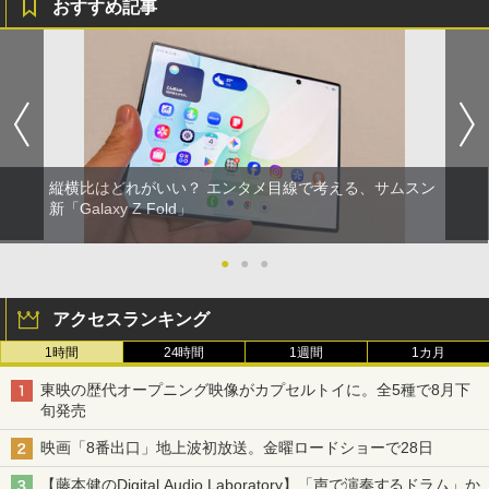
おすすめ記事
縦横比はどれがいい？ エンタメ目線で考える、サムスン
新「Galaxy Z Fold」
●
●
●
アクセスランキング
1時間
24時間
1週間
1カ月
東映の歴代オープニング映像がカプセルトイに。全5種で8月下
旬発売
映画「8番出口」地上波初放送。金曜ロードショーで28日
【藤本健のDigital Audio Laboratory】「声で演奏するドラム」か