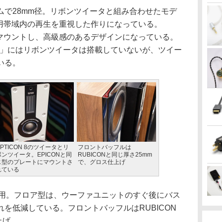
で28mm径。リボンツイータと組み合わせたモデ
実用帯域内の再生を重視した作りになっている。
にマウントし、高級感のあるデザインになっている。
N 2」にはリボンツイータは搭載していないが、ツイー
いる。
OPTICON 8のツイータとリ
フロントバッフルは
ボンツイータ。EPICONと同
RUBICONと同じ厚さ25mm
じ型のプレートにマウントさ
で、グロス仕上げ
れている
用。フロア型は、ウーファユニットのすぐ後にバス
を低減している。フロントバッフルはRUBICON
上げ。