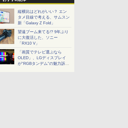
縦横比はどれがいい？ エン
タメ目線で考える、サムスン
新「Galaxy Z Fold」
望遠ブーム来てる!? 9年ぶり
に大復活した、ソニー
「RX10 V」
「画質でテレビ選ぶなら
OLED」、LGディスプレイ
が“RGBタンデム”の魅力訴
求。液晶とのガチ比較も