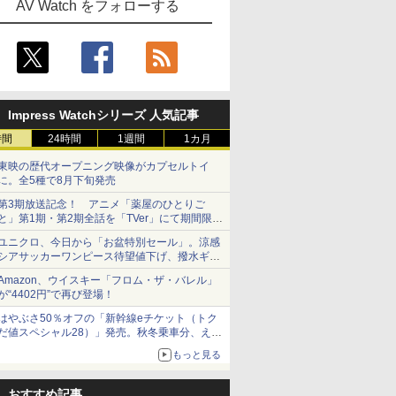
AV Watch をフォローする
Impress Watchシリーズ 人気記事
時間
24時間
1週間
1カ月
東映の歴代オープニング映像がカプセルトイ
に。全5種で8月下旬発売
第3期放送記念！ アニメ「薬屋のひとりご
と」第1期・第2期全話を「TVer」にて期間限定
で順次無料配信開始
ユニクロ、今日から「お盆特別セール」。涼感
シアサッカーワンピース待望値下げ、撥水ギア
ショーツは1990円に
Amazon、ウイスキー「フロム・ザ・バレル」
が“4402円”で再び登場！
はやぶさ50％オフの「新幹線eチケット（トク
だ値スペシャル28）」発売。秋冬乗車分、えき
ねっと限定
もっと見る
おすすめ記事