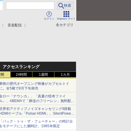
ログイン
Impress サイト
全カテゴリ
音楽配信
アクセスランキング
時間
24時間
1週間
1カ月
東映の歴代オープニング映像がカプセルトイ
に。全5種で8月下旬発売
金ロー「ナウシカ」、「真夏の怪奇ファイ
ル」、ABEMAで「葬送のフリーレン」無料配信
など。夏の特番・配信情報
世界初アクティブノイズキャンセリングII搭載
HDMIケーブル「Pulsar HDMI」。SilentPower
から
「バック・トゥ・ザ・フューチャー」の時計台
をモチーフにした腕時計。1985本限定