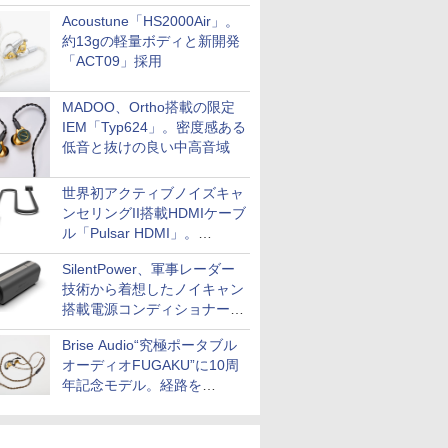
Acoustune「HS2000Air」。
約13gの軽量ボディと新開発
「ACT09」採用
MADOO、Ortho搭載の限定
IEM「Typ624」。密度感ある
低音と抜けの良い中高音域
世界初アクティブノイズキャ
ンセリングII搭載HDMIケーブ
ル「Pulsar HDMI」。
SilentPowerから
SilentPower、軍事レーダー
技術から着想したノイキャン
搭載電源コンディショナー
「AC iPurifier2」
Brise Audio“究極ポータブル
オーディオFUGAKU”に10周
年記念モデル。経路を
NISHIKIで統一。400万円