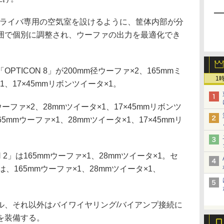
各ドライバ専用の空気室を設けるように、筐体内部が分
囲で個別に調整され、ウーファの出力を最適化でき
ICON 8」が200mm径ウーファ×2、165mmミ
1
1、17×45mmリボンツイータ×1。
ウーファ×2、28mmツイータ×1、17×45mmリボンツ
165mmウーファ×1、28mmツイータ×1、17×45mmリ
2」は165mmウーファ×1、28mmツイータ×1。セ
」は、165mmウーファ×1、28mmツイータ×1、
シングル、それ以外はバイワイヤリング/バイアンプ接続に
を装備する。