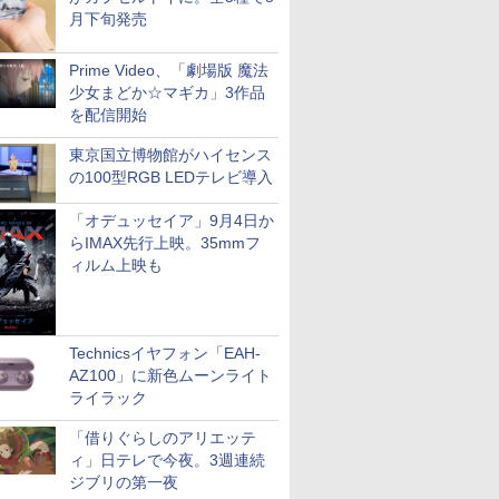
月下旬発売
Prime Video、「劇場版 魔法
少女まどか☆マギカ」3作品
を配信開始
東京国立博物館がハイセンス
の100型RGB LEDテレビ導入
「オデュッセイア」9月4日か
らIMAX先行上映。35mmフ
ィルム上映も
Technicsイヤフォン「EAH-
AZ100」に新色ムーンライト
ライラック
「借りぐらしのアリエッテ
ィ」日テレで今夜。3週連続
ジブリの第一夜