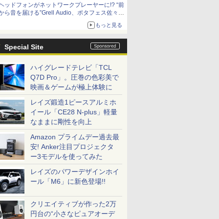
ヘッドフォンがネットワークプレーヤーに!? “前
から音を届ける”Grell Audio、ポタフェス佐々木
的注目展示
もっと見る
Special Site
ハイグレードテレビ「TCL
Q7D Pro」。圧巻の色彩美で
映画＆ゲームが極上体験に
レイズ鍛造1ピースアルミホ
イール「CE28 N-plus」軽量
なままに剛性を向上
Amazon プライムデー過去最
安! Anker注目プロジェクタ
ー3モデルを使ってみた
レイズのパワーデザインホイ
ール「M6」に新色登場!!
クリエイティブが作った2万
円台の“小さなピュアオーデ