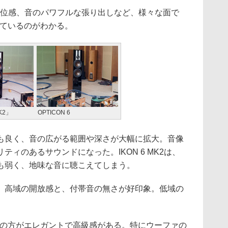
位感、音のパワフルな張り出しなど、様々な面で
化しているのがわかる。
K2」
OPTICON 6
良く、音の広がる範囲や深さが大幅に拡大。音像
ィのあるサウンドになった。IKON 6 MK2は、
も弱く、地味な音に聴こえてしまう。
高域の開放感と、付帯音の無さが好印象。低域の
 6の方がエレガントで高級感がある。特にウーファの