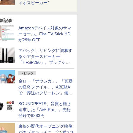
ィオスピーカー”
新記事
Amazonデバイス対象のサマ
ーセール。Fire TV Stick HD
が29% OFF
アバック、リビングに調和す
るシアタースピーカー
「HFSP250」。ブックシェ
ルフはペア3万円以下
トピック
金ロー「ナウシカ」、「真夏
の怪奇ファイル」、ABEMA
で「葬送のフリーレン」無料
配信など。夏の特番・配信情
SOUNDPEATS、音質と軽さ
報
追求した「Air6 Pro」。先行
登録で8383円
東映の歴代オープニング映像
がカプセルトイに。全5種で8