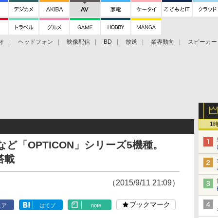
オ
ヘッドフォン
映像配信
BD
放送
業界動向
スピーカー
ェクタ
PS4
BDプレーヤー
映像配信
BD
1
など「OPTICON」シリーズ5機種。
搭載
（2015/9/11 21:09）
ブックマーク
ェア
はてブ
note