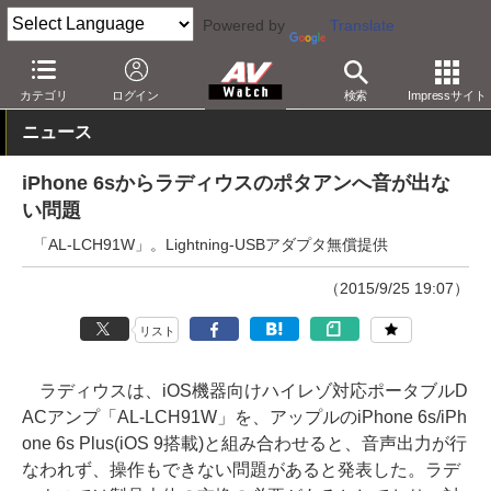
Powered by
Translate
AV Watch
製品
ヘッドフォンアンプ
カテゴリ
ログイン
検索
Impressサイト
ニュース
iPhone 6sからラディウスのポタアンへ音が出な
い問題
「AL-LCH91W」。Lightning-USBアダプタ無償提供
（2015/9/25 19:07）
リスト
ラディウスは、iOS機器向けハイレゾ対応ポータブルD
ACアンプ「AL-LCH91W」を、アップルのiPhone 6s/iPh
one 6s Plus(iOS 9搭載)と組み合わせると、音声出力が行
なわれず、操作もできない問題があると発表した。ラデ