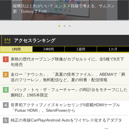
縦横比はどれがいい？ エンタメ目線で考える、サムスン
新「Galaxy Z Fold」
●
●
●
アクセスランキング
1時間
24時間
1週間
1カ月
東映の歴代オープニング映像がカプセルトイに。全5種で8月下
旬発売
金ロー「ナウシカ」、「真夏の怪奇ファイル」、ABEMAで「葬
送のフリーレン」無料配信など。夏の特番・配信情報
「バック・トゥ・ザ・フューチャー」の時計台をモチーフにした
腕時計。1985本限定
世界初アクティブノイズキャンセリングII搭載HDMIケーブル
「Pulsar HDMI」。SilentPowerから
純正の有線CarPlay/Android Autoをワイヤレス化するアダプタ