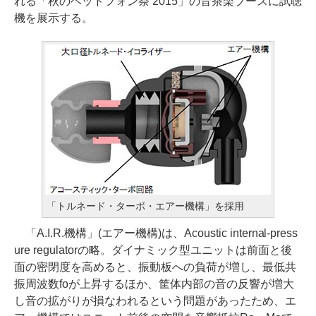
れる「秋のヘッドフォン祭 2015」の音茶楽ブースに試聴
機を展示する。
「トルネード・ターボ・エアー機構」を採用
「A.I.R.機構」(エアー機構)は、Acoustic internal-press
ure regulatorの略。ダイナミック型ユニットは前面と後
面の密閉度を高めると、振動板への負荷が増し、最低共
振周波数foが上昇するほか、筐体内部の音の反響が増大
し音の拡がりが損なわれるという問題があったため、エ