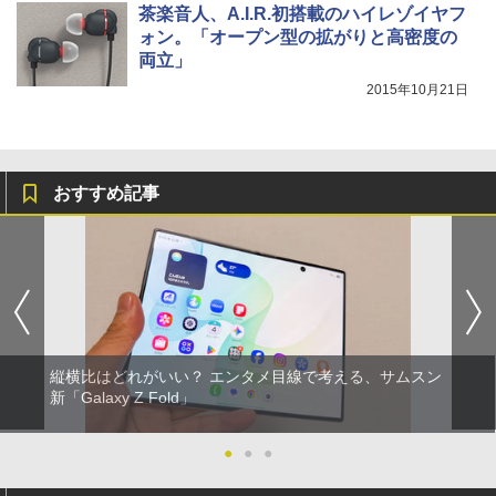
茶楽音人、A.I.R.初搭載のハイレゾイヤフ
ォン。「オープン型の拡がりと高密度の
両立」
2015年10月21日
おすすめ記事
縦横比はどれがいい？ エンタメ目線で考える、サムスン
新「Galaxy Z Fold」
●
●
●