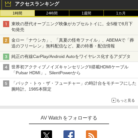
アクセスランキング
1時間
24時間
1週間
1カ月
東映の歴代オープニング映像がカプセルトイに。全5種で8月下
旬発売
金ロー「ナウシカ」、「真夏の怪奇ファイル」、ABEMAで「葬
送のフリーレン」無料配信など。夏の特番・配信情報
純正の有線CarPlay/Android Autoをワイヤレス化するアダプタ
世界初アクティブノイズキャンセリングII搭載HDMIケーブル
「Pulsar HDMI」。SilentPowerから
「バック・トゥ・ザ・フューチャー」の時計台をモチーフにした
腕時計。1985本限定
もっと見る
AV Watch をフォローする