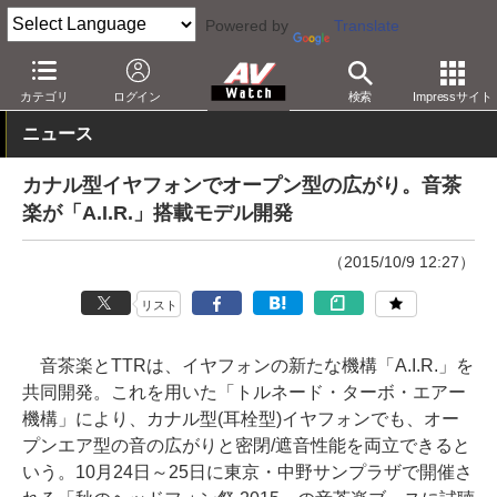
Powered by
Translate
AV Watch
製品
ヘッドフォン
カテゴリ
ログイン
検索
Impressサイト
ニュース
カナル型イヤフォンでオープン型の広がり。音茶
楽が「A.I.R.」搭載モデル開発
（2015/10/9 12:27）
リスト
音茶楽とTTRは、イヤフォンの新たな機構「A.I.R.」を
共同開発。これを用いた「トルネード・ターボ・エアー
機構」により、カナル型(耳栓型)イヤフォンでも、オー
プンエア型の音の広がりと密閉/遮音性能を両立できると
いう。10月24日～25日に東京・中野サンプラザで開催さ