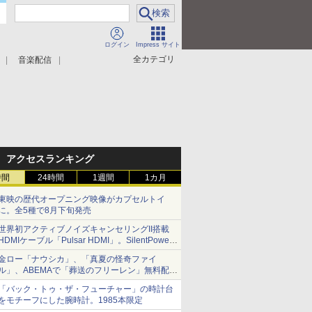
ログイン
Impress サイト
全カテゴリ
音楽配信
アクセスランキング
時間
24時間
1週間
1カ月
東映の歴代オープニング映像がカプセルトイ
に。全5種で8月下旬発売
世界初アクティブノイズキャンセリングII搭載
HDMIケーブル「Pulsar HDMI」。SilentPower
から
金ロー「ナウシカ」、「真夏の怪奇ファイ
ル」、ABEMAで「葬送のフリーレン」無料配信
など。夏の特番・配信情報
「バック・トゥ・ザ・フューチャー」の時計台
をモチーフにした腕時計。1985本限定