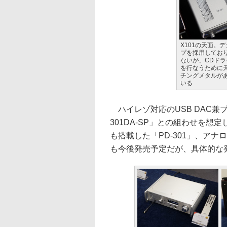
X101の天面。
プを採用してお
ないが、CDド
を行なうために
チングメタルが
いる
ハイレゾ対応のUSB DAC兼プリ
301DA-SP」との組わせを想
も搭載した「PD-301」、アナ
も今後発売予定だが、具体的な