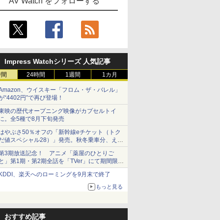
AV Watch をフォローする
Impress Watchシリーズ 人気記事
時間
24時間
1週間
1カ月
Amazon、ウイスキー「フロム・ザ・バレル」
が“4402円”で再び登場！
東映の歴代オープニング映像がカプセルトイ
に。全5種で8月下旬発売
はやぶさ50％オフの「新幹線eチケット（トク
だ値スペシャル28）」発売。秋冬乗車分、えき
ねっと限定
第3期放送記念！ アニメ「薬屋のひとりご
と」第1期・第2期全話を「TVer」にて期間限定
で順次無料配信開始
KDDI、楽天へのローミングを9月末で終了
もっと見る
おすすめ記事