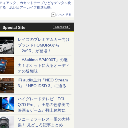
ティアック、カセットテープなどをデジタル化
する「思い出アーカイブ推進活動」
もっと見る
Special Site
レイズのプレミアムカー向け
ブランドHOMURAから
「2×9R」が登場！
「A&ultima SP4000T」の魅
力！ポケットに入るオーディ
オの醍醐味
iFi audio主力「NEO Stream
3」「NEO iDSD 3」に迫る
ハイグレードテレビ「TCL
Q7D Pro」。圧巻の色彩美で
映画＆ゲームが極上体験に
ソニーミラーレス一眼の大特
集！ 見どころ記事まとめ