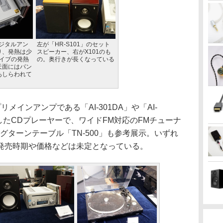
デジタルアン
左が「HR-S101」のセット
り、発熱は少
スピーカー、右がX101のも
ライブの発熱
の。奥行きが長くなっている
天面にはパン
あしらわれて
メインアンプである「AI-301DA」や「AI-
定したCDプレーヤーで、ワイドFM対応のFMチューナ
ログターンテーブル「TN-500」も参考展示。いずれ
発売時期や価格などは未定となっている。