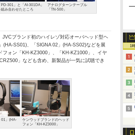
PD-301」と「AI-301DA」
アナログターンテーブル
を組み合わせたところ
「TN-500」
、JVCブランド初のハイレゾ対応オーバヘッド型ヘ
HA-SS01)、「SIGNA 02」(HA-SS02)などを展
1
ン「KH-KZ3000」、「KH-KZ1000」、イヤ
H-CRZ500」なども含め、新製品が一気に試聴でき
 01」(HA-
ケンウッドブランドのヘッド
フォン「KH-KZ3000」