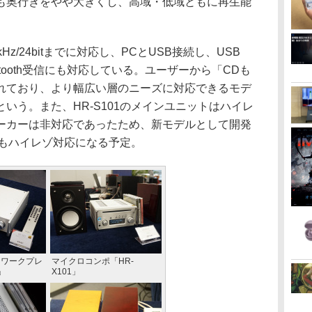
も奥行きをやや大きくし、高域・低域ともに再生能
kHz/24bitまでに対応し、PCとUSB接続し、USB
etooth受信にも対応している。ユーザーから「CDも
れており、より幅広い層のニーズに対応できるモデ
いう。また、HR-S101のメインユニットはハイレ
ーカーは非対応であったため、新モデルとして開発
カーもハイレゾ対応になる予定。
ットワークプレ
マイクロコンポ「HR-
」
X101」