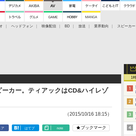
オ
ヘッドフォン
映像配信
BD
放送
業界動向
スピーカー
ェクタ
PS4
BDプレーヤー
映像配信
BD
1
ーカー。ティアックはCD&ハイレゾ
（2015/10/16 18:15）
ブックマーク
ェア
はてブ
note