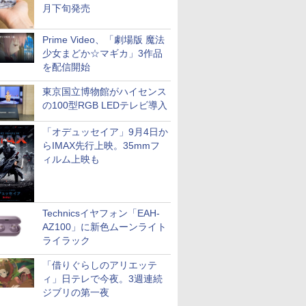
月下旬発売
Prime Video、「劇場版 魔法
少女まどか☆マギカ」3作品
を配信開始
東京国立博物館がハイセンス
の100型RGB LEDテレビ導入
「オデュッセイア」9月4日か
らIMAX先行上映。35mmフ
ィルム上映も
Technicsイヤフォン「EAH-
AZ100」に新色ムーンライト
ライラック
「借りぐらしのアリエッテ
ィ」日テレで今夜。3週連続
ジブリの第一夜