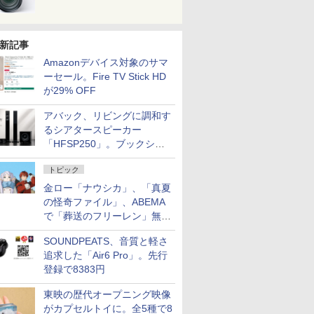
新記事
Amazonデバイス対象のサマ
ーセール。Fire TV Stick HD
が29% OFF
アバック、リビングに調和す
るシアタースピーカー
「HFSP250」。ブックシェ
ルフはペア3万円以下
トピック
金ロー「ナウシカ」、「真夏
の怪奇ファイル」、ABEMA
で「葬送のフリーレン」無料
配信など。夏の特番・配信情
SOUNDPEATS、音質と軽さ
報
追求した「Air6 Pro」。先行
登録で8383円
東映の歴代オープニング映像
がカプセルトイに。全5種で8