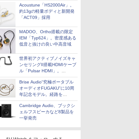
Acoustune「HS2000Air」。
約13gの軽量ボディと新開発
「ACT09」採用
MADOO、Ortho搭載の限定
IEM「Typ624」。密度感ある
低音と抜けの良い中高音域
世界初アクティブノイズキャ
ンセリングII搭載HDMIケーブ
ル「Pulsar HDMI」。
SilentPowerから
Brise Audio“究極ポータブル
オーディオFUGAKU”に10周
年記念モデル。経路を
NISHIKIで統一。400万円
Cambridge Audio、ブックシ
ェルフスピーカなど8製品を
一挙発売