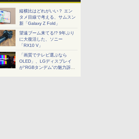
縦横比はどれがいい？ エン
タメ目線で考える、サムスン
新「Galaxy Z Fold」
望遠ブーム来てる!? 9年ぶり
に大復活した、ソニー
「RX10 V」
「画質でテレビ選ぶなら
OLED」、LGディスプレイ
が“RGBタンデム”の魅力訴
求。液晶とのガチ比較も