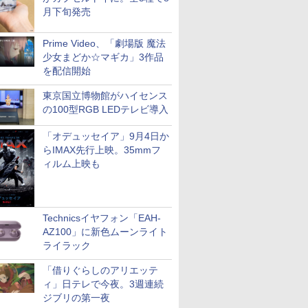
月下旬発売
Prime Video、「劇場版 魔法
少女まどか☆マギカ」3作品
を配信開始
東京国立博物館がハイセンス
の100型RGB LEDテレビ導入
「オデュッセイア」9月4日か
らIMAX先行上映。35mmフ
ィルム上映も
Technicsイヤフォン「EAH-
AZ100」に新色ムーンライト
ライラック
「借りぐらしのアリエッテ
ィ」日テレで今夜。3週連続
ジブリの第一夜