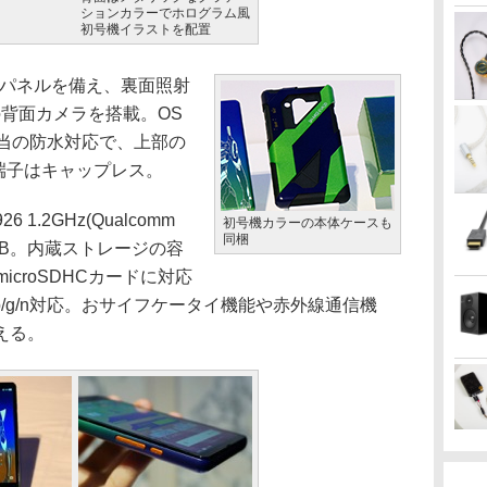
ションカラーでホログラム風
初号機イラストを配置
の液晶パネルを備え、裏面照射
素の背面カメラを搭載。OS
5/7相当の防水対応で、上部の
SB端子はキャップレス。
.2GHz(Qualcomm
初号機カラーの本体ケースも
同梱
Mは2GB。内蔵ストレージの容
icroSDHCカードに対応
2.11b/g/n対応。おサイフケータイ機能や赤外線通信機
える。