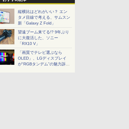
縦横比はどれがいい？ エン
タメ目線で考える、サムスン
新「Galaxy Z Fold」
望遠ブーム来てる!? 9年ぶり
に大復活した、ソニー
「RX10 V」
「画質でテレビ選ぶなら
OLED」、LGディスプレイ
が“RGBタンデム”の魅力訴
求。液晶とのガチ比較も