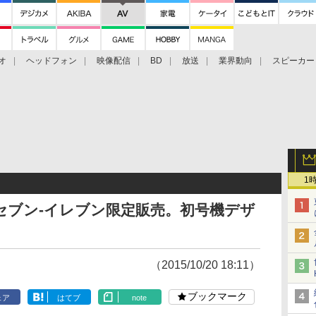
オ
ヘッドフォン
映像配信
BD
放送
業界動向
スピーカー
ェクタ
PS4
BDプレーヤー
映像配信
BD
1
セブン-イレブン限定販売。初号機デザ
（2015/10/20 18:11）
ブックマーク
ェア
はてブ
note