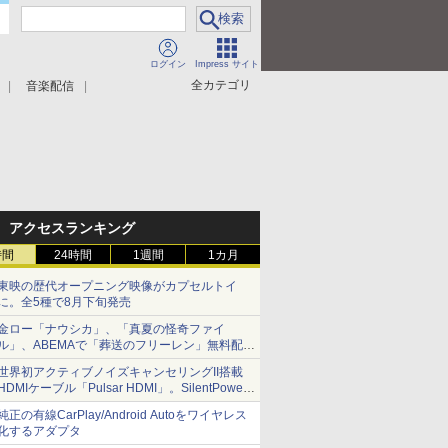
ログイン
Impress サイト
全カテゴリ
音楽配信
アクセスランキング
時間
24時間
1週間
1カ月
東映の歴代オープニング映像がカプセルトイ
に。全5種で8月下旬発売
金ロー「ナウシカ」、「真夏の怪奇ファイ
ル」、ABEMAで「葬送のフリーレン」無料配信
など。夏の特番・配信情報
世界初アクティブノイズキャンセリングII搭載
HDMIケーブル「Pulsar HDMI」。SilentPower
から
純正の有線CarPlay/Android Autoをワイヤレス
化するアダプタ