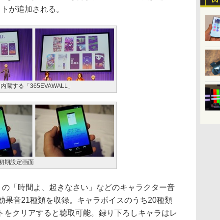
ストが追加される。
内蔵する「365EVAWALL」
Lの初期設定画面
サトの「時間よ、起きなさい」などのキャラクター音
効果音21種類を収録。キャラボイスのうち20種類
トをクリアすると聴取可能。録り下ろしキャラはレ