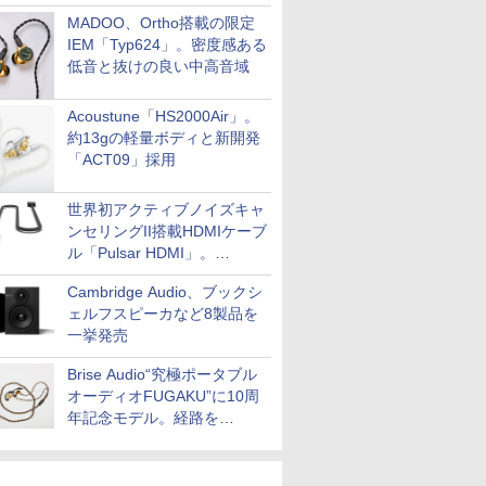
MADOO、Ortho搭載の限定
IEM「Typ624」。密度感ある
低音と抜けの良い中高音域
Acoustune「HS2000Air」。
約13gの軽量ボディと新開発
「ACT09」採用
世界初アクティブノイズキャ
ンセリングII搭載HDMIケーブ
ル「Pulsar HDMI」。
SilentPowerから
Cambridge Audio、ブックシ
ェルフスピーカなど8製品を
一挙発売
Brise Audio“究極ポータブル
オーディオFUGAKU”に10周
年記念モデル。経路を
NISHIKIで統一。400万円