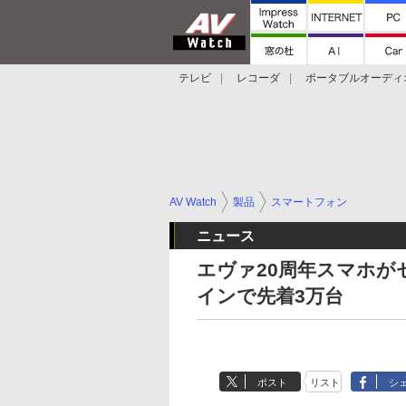
テレビ
レコーダ
ポータブルオーディ
スマートスピーカー
デジカメ
プロジ
AV Watch
製品
スマートフォン
ニュース
エヴァ20周年スマホが
インで先着3万台
ポスト
リスト
シ