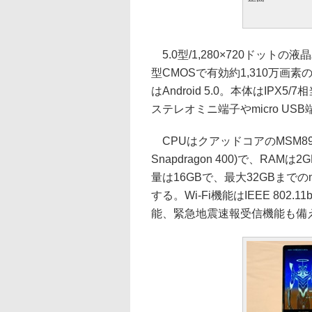
5.0型/1,280×720ドット
型CMOSで有効約1,310万画
はAndroid 5.0。本体はIPX
ステレオミニ端子やmicro U
CPUはクアッドコアのMSM8926 1
Snapdragon 400)で、RA
量は16GBで、最大32GBまでのm
する。Wi-Fi機能はIEEE 80
能、緊急地震速報受信機能も備