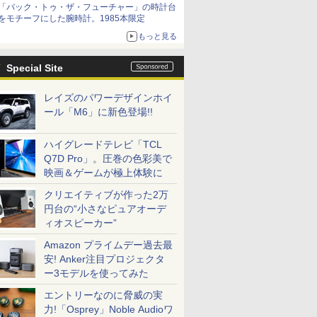
「バック・トゥ・ザ・フューチャー」の時計台
をモチーフにした腕時計。1985本限定
もっと見る
Special Site
レイズのパワーデザインホイ
ール「M6」に新色登場!!
ハイグレードテレビ「TCL
Q7D Pro」。圧巻の色彩美で
映画＆ゲームが極上体験に
クリエイティブが作った2万
円台の“小さなピュアオーデ
ィオスピーカー”
Amazon プライムデー過去最
安! Anker注目プロジェクタ
ー3モデルを使ってみた
エントリーなのに脅威の実
力!「Osprey」Noble Audioワ