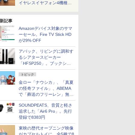
イヤレスイヤフォン4機種を
一気に聴く
新記事
Amazonデバイス対象のサマ
ーセール。Fire TV Stick HD
が29% OFF
アバック、リビングに調和す
るシアタースピーカー
「HFSP250」。ブックシェ
ルフはペア3万円以下
トピック
金ロー「ナウシカ」、「真夏
の怪奇ファイル」、ABEMA
で「葬送のフリーレン」無料
配信など。夏の特番・配信情
SOUNDPEATS、音質と軽さ
報
追求した「Air6 Pro」。先行
登録で8383円
東映の歴代オープニング映像
がカプセルトイに。全5種で8