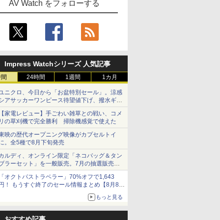
AV Watch をフォローする
Impress Watchシリーズ 人気記事
時間
24時間
1週間
1カ月
ユニクロ、今日から「お盆特別セール」。涼感
シアサッカーワンピース待望値下げ、撥水ギア
ショーツは1990円に
【家電レビュー】手ごわい雑草との戦い、コメ
リの草刈機で完全勝利 掃除機感覚で使えた
東映の歴代オープニング映像がカプセルトイ
に。全5種で8月下旬発売
カルディ、オンライン限定「ネコバッグ＆タン
ブラーセット」を一般販売。7月の抽選販売の
当選無効分
「オクトパストラベラー」70%オフで1,643
円！ もうすぐ終了のセール情報まとめ【8月8日
更新】
もっと見る
ニンテンドーeショップでは「大神 絶景版」が
67%オフで990円
おすすめ記事