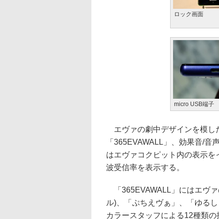
ロック画面
micro USB端子
エヴァの劇中デザインを模し
「365EVAWALL」、効果音/
はエヴァコクピット内の表示を
波受信率を表示する。
「365EVAWALL」にはエヴ
ル)、「ぷちえヴぁ」、「ゆるし
カラースタッフによる12種類