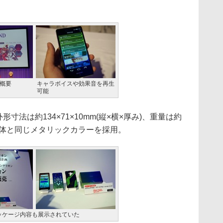
。
」概要
キャラボイスや効果音を再生
可能
形寸法は約134×71×10mm(縦×横×厚み)、重量は約
本体と同じメタリックカラーを採用。
ッケージ内容も展示されていた