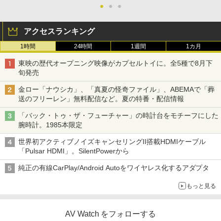
●
●
●
アクセスランキング
1時間
24時間
1週間
1カ月
東映の歴代オープニング映像がカプセルトイに。全5種で8月下
旬発売
金ロー「ナウシカ」、「真夏の怪奇ファイル」、ABEMAで「葬
送のフリーレン」無料配信など。夏の特番・配信情報
「バック・トゥ・ザ・フューチャー」の時計台をモチーフにした
腕時計。1985本限定
世界初アクティブノイズキャンセリングII搭載HDMIケーブル
「Pulsar HDMI」。SilentPowerから
純正の有線CarPlay/Android Autoをワイヤレス化するアダプタ
もっと見る
AV Watch をフォローする