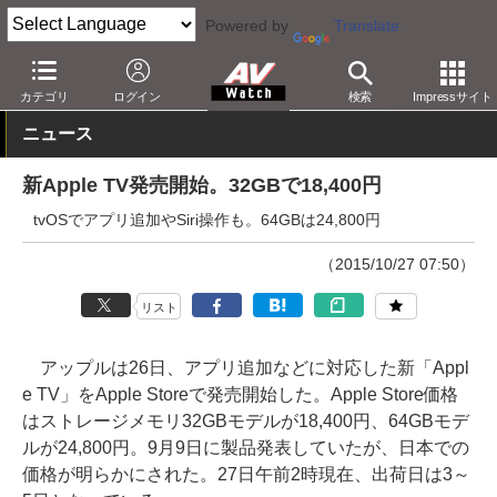
Powered by
Translate
AV Watch
製品
メディアプレーヤー
Apple TV
カテゴリ
ログイン
検索
Impressサイト
ニュース
新Apple TV発売開始。32GBで18,400円
tvOSでアプリ追加やSiri操作も。64GBは24,800円
（2015/10/27 07:50）
リスト
アップルは26日、アプリ追加などに対応した新「Appl
e TV」をApple Storeで発売開始した。Apple Store価格
はストレージメモリ32GBモデルが18,400円、64GBモデ
ルが24,800円。9月9日に製品発表していたが、日本での
価格が明らかにされた。27日午前2時現在、出荷日は3～