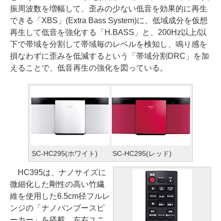
振周波数を増幅して、歪みの少ない低音を効果的に再生
できる「XBS」(Extra Bass System)に、低域成分を仮想
再生して低音を強化する「H.BASS」と、200Hz以上/以
下で帯域を分割して帯域毎のレベルを検知し、鳴り感を
損なわずに歪みを低減するという「帯域分割DRC」を加
えることで、低音再生の強化を図っている。
SC-HC295(ホワイト)
SC-HC295(レッド)
HC395は、ナノサイズに
微細化した剛性の高い竹繊
維を使用した6.5cm径フルレ
ンジの「ナノバンブースピ
ーカー」を搭載。左右ユニ