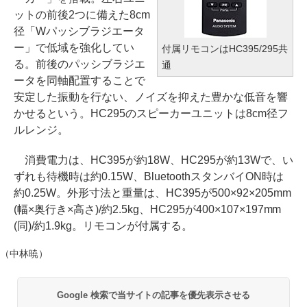
ットの前後2つに備えた8cm
径「Wパッシブラジエータ
ー」で低域を強化してい
付属リモコンはHC395/295共
る。前後のパッシブラジエ
通
ータを同軸配置することで
安定した振動を行ない、ノイズを抑えた豊かな低音を響
かせるという。HC295のスピーカーユニットは8cm径フ
ルレンジ。
消費電力は、HC395が約18W、HC295が約13Wで、い
ずれも待機時は約0.15W、BluetoothスタンバイON時は
約0.25W。外形寸法と重量は、HC395が500×92×205mm
(幅×奥行き×高さ)/約2.5kg、HC295が400×107×197mm
(同)/約1.9kg。リモコンが付属する。
（中林暁）
Google 検索で当サイトの記事を優先表示させる