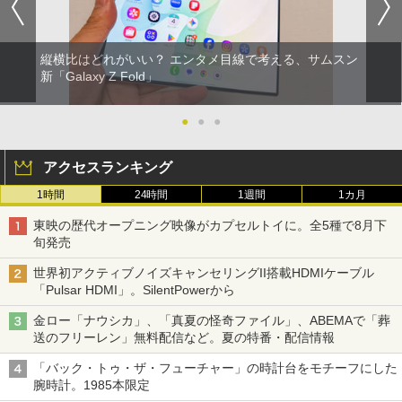
縦横比はどれがいい？ エンタメ目線で考える、サムスン
新「Galaxy Z Fold」
●
●
●
アクセスランキング
1時間
24時間
1週間
1カ月
東映の歴代オープニング映像がカプセルトイに。全5種で8月下
旬発売
世界初アクティブノイズキャンセリングII搭載HDMIケーブル
「Pulsar HDMI」。SilentPowerから
金ロー「ナウシカ」、「真夏の怪奇ファイル」、ABEMAで「葬
送のフリーレン」無料配信など。夏の特番・配信情報
「バック・トゥ・ザ・フューチャー」の時計台をモチーフにした
腕時計。1985本限定