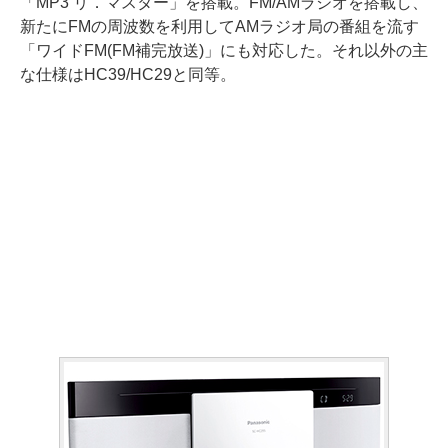
「MP3 リ．マスター」を搭載。FM/AMラジオを搭載し、
新たにFMの周波数を利用してAMラジオ局の番組を流す
「ワイドFM(FM補完放送)」にも対応した。それ以外の主
な仕様はHC39/HC29と同等。