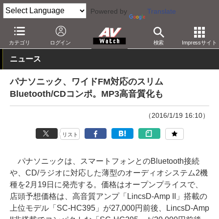
Powered by
Translate
AV Watch
製品
ミニコンポ
カテゴリ
ログイン
検索
Impressサイト
ニュース
パナソニック、ワイドFM対応のスリム
Bluetooth/CDコンポ。MP3高音質化も
（2016/1/19 16:10）
リスト
パナソニックは、スマートフォンとのBluetooth接続
や、CD/ラジオに対応した薄型のオーディオシステム2機
種を2月19日に発売する。価格はオープンプライスで、
店頭予想価格は、高音質アンプ「LincsD-Amp II」搭載の
上位モデル「SC-HC395」が27,000円前後、LincsD-Amp