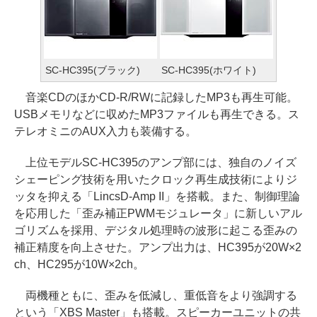
SC-HC395(ブラック)
SC-HC395(ホワイト)
音楽CDのほかCD-R/RWに記録したMP3も再生可能。
USBメモリなどに収めたMP3ファイルも再生できる。ス
テレオミニのAUX入力も装備する。
上位モデルSC-HC395のアンプ部には、独自のノイズ
シェーピング技術を用いたクロック再生成技術によりジ
ッタを抑える「LincsD-Amp II」を搭載。また、制御理論
を応用した「歪み補正PWMモジュレータ」に新しいアル
ゴリズムを採用、デジタル処理時の波形に起こる歪みの
補正精度を向上させた。アンプ出力は、HC395が20W×2
ch、HC295が10W×2ch。
両機種ともに、歪みを低減し、重低音をより強調する
という「XBS Master」も搭載。スピーカーユニットの共