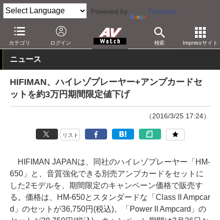
Powered by
Translate
AV Watch
製品
ポータブルオーディオ
その他
カテゴリ
ログイン
検索
Impressサイト
ニュース
HIFIMAN、ハイレゾプレーヤー+アンプカードセ
ットを約3万円期間限定値下げ
（2016/3/25 17:24）
リスト
HIFIMAN JAPANは、同社のハイレゾプレーヤー「HM-
650」と、音質強化できる別売アンプカードをセットに
した2モデルを、期間限定のキャンペーン価格で販売す
る。価格は、HM-650とスタンダードな「Class II Ampcar
d」のセットが36,750円(税込)。「Power II Ampcard」の