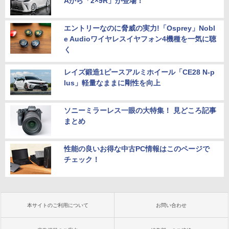
Aから「2×9R」が登場！
エントリーなのに脅威の実力!「Osprey」Nobl
e Audioワイヤレスイヤフォン4機種を一気に聴
く
レイズ鍛造1ピースアルミホイール「CE28 N-p
lus」軽量なままに剛性を向上
ソニーミラーレス一眼の大特集！ 見どころ記事
まとめ
性能の良いお得な中古PC情報はこのページで
チェック！
本サイトのご利用について
お問い合わせ