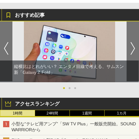
おすすめ記事
縦横比はどれがいい？ エンタメ目線で考える、サムスン
新「Galaxy Z Fold」
●
●
●
アクセスランキング
1時間
24時間
1週間
1カ月
小型な“テレビ用アンプ”「SW TV Plus」一般販売開始。SOUND
WARRIORから