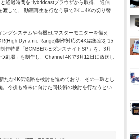
経過時間をHybridcastブラウザから取得、 通信
渡して、 動画再生を行なう事で2K→4Kの切り替
ングシステムや有機ELマスターモニターを備え
igh Dynamic Range)制作対応の4K編集室を'15
K制作特番「BOMBER-EダンスナイトSP」を、3月
劇場」を制作し、Channel 4Kで3月12日に放送し
新たな4K伝送路を検討を進めており、その一環とし
伝送を実施。今後も将来に向けた同技術の検討を行なうとい