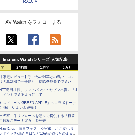
「RX10 V」
AV Watch をフォローする
Impress Watchシリーズ 人気記事
時間
24時間
1週間
1カ月
【家電レビュー】手ごわい雑草との戦い、コメ
リの草刈機で完全勝利 掃除機感覚で使えた
NTT島田社長、ソフトバンクのセブン出資に「d
ポイント使えるようにして」
ミスド「Mrs. GREEN APPLE」のコラボドーナ
ツ4種、いよいよ発売！
吉野家、牛リブロースを熱々で提供する「極旨
牛鉄板ステーキ定食」を発売
NewDays「増量フェス」を実施！おにぎり/サ
ンドイッチ/焼きそばなど16品が値段そのままで