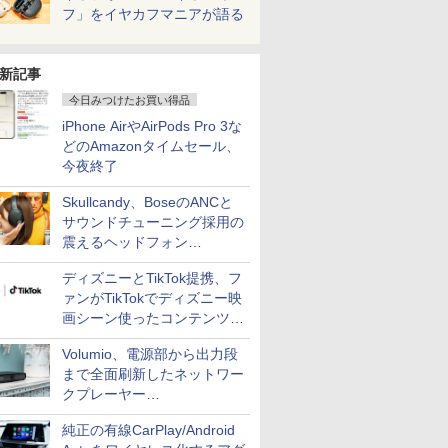
フ」をイヤカフマニアが語る
新記事
今日みつけたお買い得品
iPhone AirやAirPods Pro 3な
どのAmazonタイムセール、
今夜終了
Skullcandy、BoseのANCと
サウンドチューニング採用の
震えるヘッドフォン
「Crusher 1080 ANC」
ディズニーとTikTok提携、フ
ァンがTikTokでディズニー映
画シーン使ったコンテンツ制
作、Disney+にも配信
Volumio、電源部から出力段
まで全面刷新したネットワー
クプレーヤー
「Primo（2026）」
純正の有線CarPlay/Android