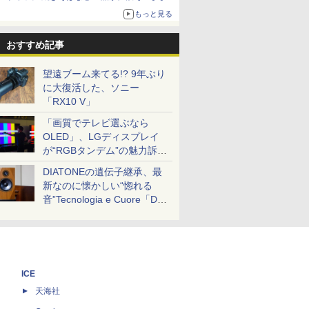
ボリュームアップ
もっと見る
おすすめ記事
望遠ブーム来てる!? 9年ぶり
に大復活した、ソニー
「RX10 V」
「画質でテレビ選ぶなら
OLED」、LGディスプレイ
が“RGBタンデム”の魅力訴
求。液晶とのガチ比較も
DIATONEの遺伝子継承、最
新なのに懐かしい“惚れる
音”Tecnologia e Cuore「DS-
TC52B」を聴く
ICE
天海社