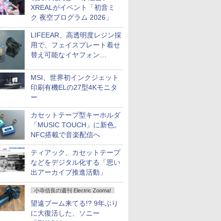
XREALがイベント「初音ミ
ク 夜空プログラム 2026」
LIFEEAR、高透明度レジン採
用で、フェイスプレート着せ
替え可能なイヤフォン
「Nova Shell」
MSI、世界初インクジェット
印刷有機ELの27型4Kモニタ
ー
カセットテープ型キーホルダ
「MUSIC TOUCH」に新色。
NFC搭載で音楽配信へ
ティアック、カセットテープ
などをデジタル化する「思い
出アーカイブ推進活動」
小寺信良の週刊 Electric Zooma!
望遠ブーム来てる!? 9年ぶり
に大復活した、ソニー