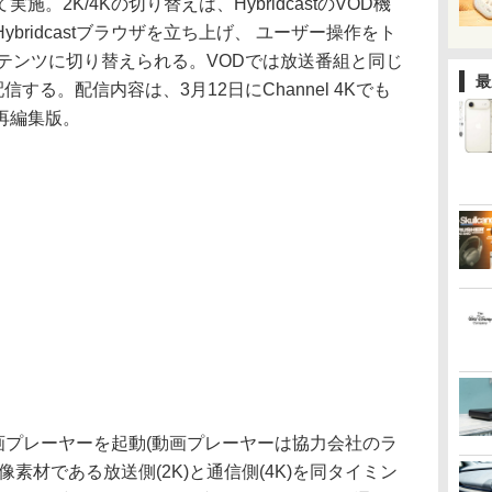
。2K/4Kの切り替えは、HybridcastのVOD機
bridcastブラウザを立ち上げ、 ユーザー操作をト
テンツに切り替えられる。VODでは放送番組と同じ
最
配信する。配信内容は、3月12日にChannel 4Kでも
再編集版。
が動画プレーヤーを起動(動画プレーヤーは協力会社のラ
素材である放送側(2K)と通信側(4K)を同タイミン