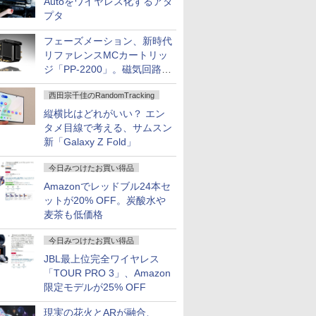
Autoをワイヤレス化するアダ
プタ
フェーズメーション、新時代
リファレンスMCカートリッ
ジ「PP-2200」。磁気回路や
ハウジングを根本から見直し
西田宗千佳のRandomTracking
縦横比はどれがいい？ エン
タメ目線で考える、サムスン
新「Galaxy Z Fold」
今日みつけたお買い得品
Amazonでレッドブル24本セ
ットが20% OFF。炭酸水や
麦茶も低価格
今日みつけたお買い得品
JBL最上位完全ワイヤレス
「TOUR PRO 3」、Amazon
限定モデルが25% OFF
現実の花火とARが融合、