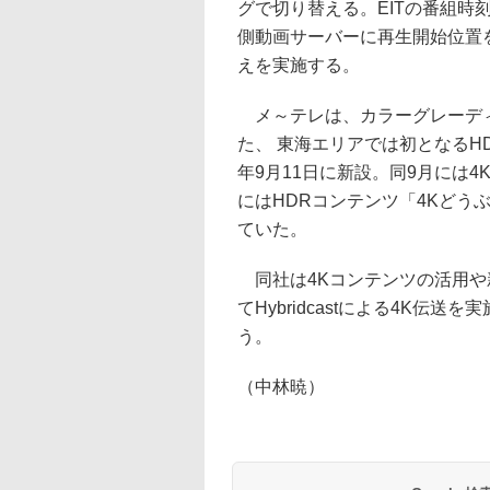
グで切り替える。EITの番組時刻と
側動画サーバーに再生開始位置を
えを実施する。
メ～テレは、カラーグレーディ
た、 東海エリアでは初となるHDR(H
年9月11日に新設。同9月には4
にはHDRコンテンツ「4Kどうぶつ
ていた。
同社は4Kコンテンツの活用や
てHybridcastによる4K
う。
（中林暁）