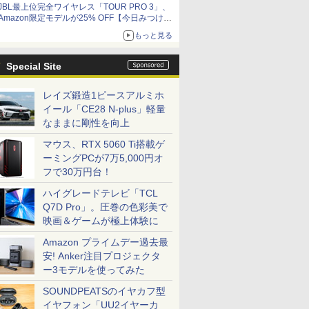
JBL最上位完全ワイヤレス「TOUR PRO 3」、
Amazon限定モデルが25% OFF【今日みつけた
お買い得品】
もっと見る
Special Site
レイズ鍛造1ピースアルミホ
イール「CE28 N-plus」軽量
なままに剛性を向上
マウス、RTX 5060 Ti搭載ゲ
ーミングPCが7万5,000円オ
フで30万円台！
ハイグレードテレビ「TCL
Q7D Pro」。圧巻の色彩美で
映画＆ゲームが極上体験に
Amazon プライムデー過去最
安! Anker注目プロジェクタ
ー3モデルを使ってみた
SOUNDPEATSのイヤカフ型
イヤフォン「UU2イヤーカ