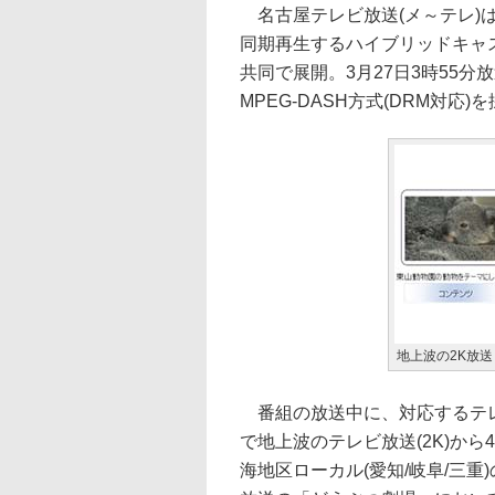
名古屋テレビ放送(メ～テレ)
同期再生するハイブリッドキャスト
共同で展開。3月27日3時55
MPEG-DASH方式(DRM対応
地上波の2K放送と
番組の放送中に、対応するテレ
で地上波のテレビ放送(2K)か
海地区ローカル(愛知/岐阜/三重