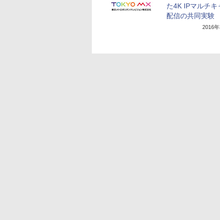
た4K IPマルチ
配信の共同実験
2016