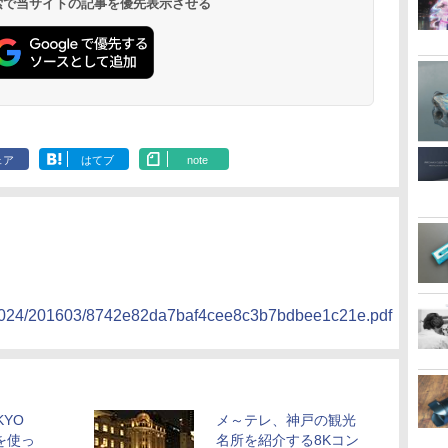
 検索で当サイトの記事を優先表示させる
ェア
はてブ
note
es/024/201603/8742e82da7baf4cee8c3b7bdbee1c21e.pdf
YO
メ～テレ、神戸の観光
tを使っ
名所を紹介する8Kコン