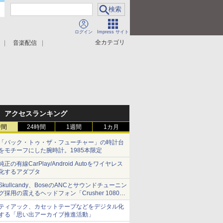
ログイン
Impress サイト
全カテゴリ
音楽配信
アクセスランキング
時間
24時間
1週間
1カ月
「バック・トゥ・ザ・フューチャー」の時計台
をモチーフにした腕時計。1985本限定
純正の有線CarPlay/Android Autoをワイヤレス
化するアダプタ
Skullcandy、BoseのANCとサウンドチューニン
グ採用の震えるヘッドフォン「Crusher 1080
ANC」
ティアック、カセットテープなどをデジタル化
する「思い出アーカイブ推進活動」