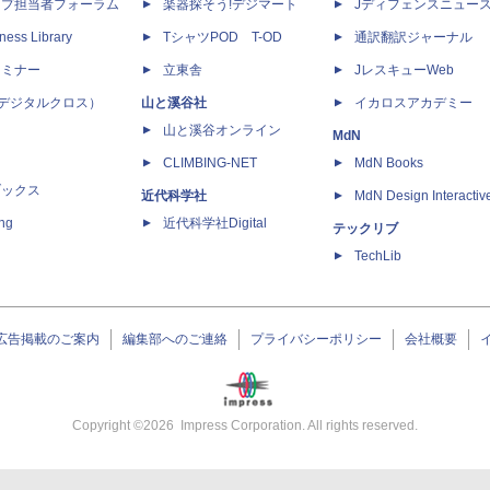
ップ担当者フォーラム
楽器探そう!デジマート
Jディフェンスニュー
ness Library
TシャツPOD T-OD
通訳翻訳ジャーナル
セミナー
立東舎
JレスキューWeb
 X（デジタルクロス）
山と溪谷社
イカロスアカデミー
山と溪谷オンライン
MdN
CLIMBING-NET
MdN Books
ブックス
近代科学社
MdN Design Interactiv
ing
近代科学社Digital
テックリブ
TechLib
広告掲載のご案内
編集部へのご連絡
プライバシーポリシー
会社概要
Copyright ©
2026
Impress Corporation. All rights reserved.