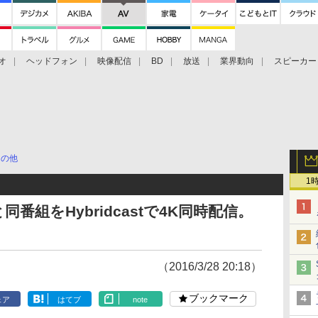
オ
ヘッドフォン
映像配信
BD
放送
業界動向
スピーカー
ェクタ
PS4
BDプレーヤー
映像配信
BD
その他
1
番組をHybridcastで4K同時配信。
（2016/3/28 20:18）
ブックマーク
ェア
はてブ
note