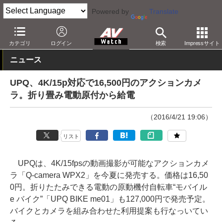
Powered by
Translate
AV Watch
製品
アクションカム
その他
カテゴリ
ログイン
検索
Impressサイト
ニュース
UPQ、4K/15p対応で16,500円のアクションカメ
ラ。折り畳み電動原付から給電
（2016/4/21 19:06）
リスト
UPQは、4K/15fpsの動画撮影が可能なアクションカメ
ラ「Q-camera WPX2」を今夏に発売する。価格は16,50
0円。折りたたみできる電動の原動機付自転車“モバイル
e バイク”「UPQ BIKE me01」も127,000円で発売予定。
バイクとカメラを組み合わせた利用提案も行なっいてい