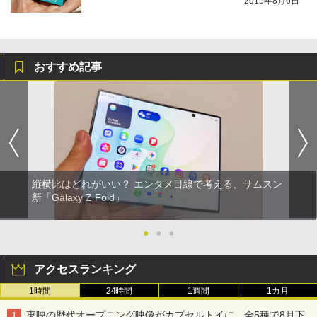
2015年8月6日
おすすめ記事
縦横比はどれがいい？ エンタメ目線で考える、サムスン
新「Galaxy Z Fold」
●
●
●
アクセスランキング
1時間
24時間
1週間
1カ月
東映の歴代オープニング映像がカプセルトイに。全5種で8月下