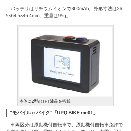
バッテリはリチウムイオンで800mAh。外形寸法は26.
5×64.5×46.4mm。重量は95g。
本体に2型のTFT液晶を搭載
“モバイル e バイク”「UPQ BIKE me01」
車両区分は原動機付自転車で、原動機付自転車免許で