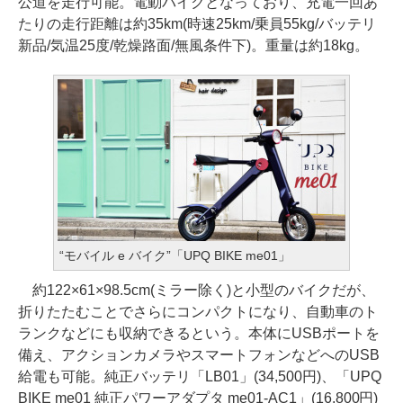
公道を走行可能。電動バイクとなっており、充電一回あ
たりの走行距離は約35km(時速25km/乗員55kg/バッテリ
新品/気温25度/乾燥路面/無風条件下)。重量は約18kg。
“モバイル e バイク”「UPQ BIKE me01」
約122×61×98.5cm(ミラー除く)と小型のバイクだが、
折りたたむことでさらにコンパクトになり、自動車のト
ランクなどにも収納できるという。本体にUSBポートを
備え、アクションカメラやスマートフォンなどへのUSB
給電も可能。純正バッテリ「LB01」(34,500円)、「UPQ
BIKE me01 純正パワーアダプタ me01-AC1」(16,800円)