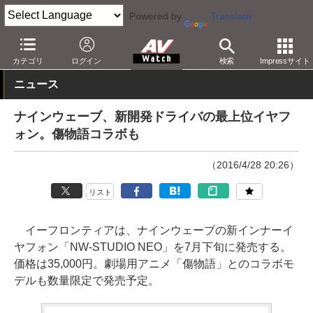
Powered by
Translate
AV Watch
製品
ヘッドフォン
その他
カテゴリ
ログイン
検索
Impressサイト
ニュース
ナインウェーブ、新開発ドライバの最上位イヤフ
ォン。傷物語コラボも
（2016/4/28 20:26）
リスト
イーフロンティアは、ナインウェーブの新インナーイ
ヤフォン「NW-STUDIO NEO」を7月下旬に発売する。
価格は35,000円。劇場用アニメ「傷物語」とのコラボモ
デルも数量限定で発売予定。