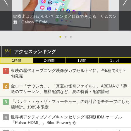
縦横比はどれがいい？ エンタメ目線で考える、サムスン
新「Galaxy Z Fold」
●
●
●
アクセスランキング
1時間
24時間
1週間
1カ月
東映の歴代オープニング映像がカプセルトイに。全5種で8月下
旬発売
金ロー「ナウシカ」、「真夏の怪奇ファイル」、ABEMAで「葬
送のフリーレン」無料配信など。夏の特番・配信情報
「バック・トゥ・ザ・フューチャー」の時計台をモチーフにした
腕時計。1985本限定
世界初アクティブノイズキャンセリングII搭載HDMIケーブル
「Pulsar HDMI」。SilentPowerから