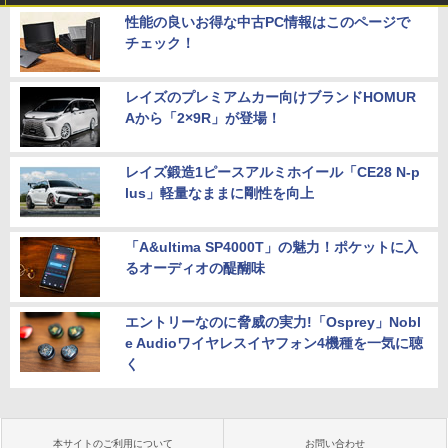
性能の良いお得な中古PC情報はこのページで
チェック！
レイズのプレミアムカー向けブランドHOMUR
Aから「2×9R」が登場！
レイズ鍛造1ピースアルミホイール「CE28 N-p
lus」軽量なままに剛性を向上
「A&ultima SP4000T」の魅力！ポケットに入
るオーディオの醍醐味
エントリーなのに脅威の実力!「Osprey」Nobl
e Audioワイヤレスイヤフォン4機種を一気に聴
く
本サイトのご利用について
お問い合わせ