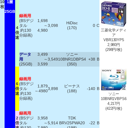
10
1層
枚
25GB
録画用
(BSデジ
1,698
HiDisc
タル
～
3,098
0
C
4
(170)
約130
4,980
三菱化学メディ
倍
分録画)
ア
速
VBR130YP5
2,980円
(298円/枚)
データ
3,499
ソニー
用
～
3,549
10BNR1DBPS4
+38
B
(25GB)
3,599
(350)
録画用
6
(BSデジ
1,879
ビーナス
倍
タル
3,898
-140
B
～4980
(188)
速
約130
ソニー
分録画)
10BNR1VBPS6
4,217円
(422円/枚)
録画用
2
(BSデジ
3,958
TDK
倍
タル
～
5,914
BRV25PWA20
-22
B
速
約130
7,980
(198)