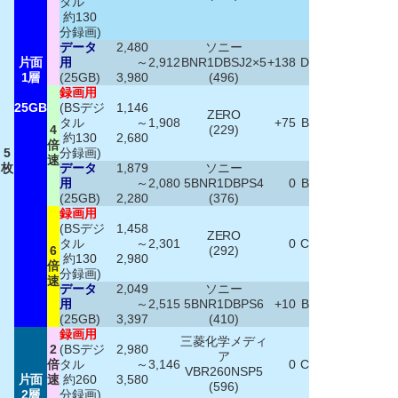
タル
約130
分録画)
データ
2,480
ソニー
片面
用
～
2,912
BNR1DBSJ2×5
+138
D
1層
(25GB)
3,980
(496)
録画用
25GB
(BSデジ
1,146
ZERO
タル
～
1,908
+75
B
4
(229)
約130
2,680
倍
5
分録画)
速
枚
データ
1,879
ソニー
用
～
2,080
5BNR1DBPS4
0
B
(25GB)
2,280
(376)
録画用
(BSデジ
1,458
ZERO
タル
～
2,301
0
C
6
(292)
約130
2,980
倍
分録画)
速
データ
2,049
ソニー
用
～
2,515
5BNR1DBPS6
+10
B
(25GB)
3,397
(410)
録画用
三菱化学メディ
2
(BSデジ
2,980
ア
倍
タル
～
3,146
0
C
VBR260NSP5
片面
速
約260
3,580
(596)
2層
分録画)