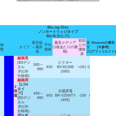
Blu-ray Disc
ノンカートリッジタイプ
BD-R
(単位:円)
前回
最安値
最安メディア
最
Amazonの最安
枚
平均
との
タイプ
～最高
(1枚あたりの価
安
(※参考)
数
価格
価格
値
格)
店
(アフィリエイト)
差
録画用
(BSデジ
ビクター
580～
タル
830
BV-R130B
+251
C
980
約130
(580)
分録画)
録画用
【
LTH
2
タイ
倍
太陽誘電
プ】
499～
速
693
BR-V25WTY
-100
I
(BSデジ
880
(499)
タル
約130
分録画)
データ
ソニー