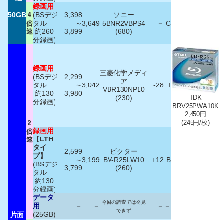
録画用
50GB
4
(BSデジ
3,398
ソニー
倍
タル
～
3,649
5BNR2VBPS4
－
C
速
約260
3,899
(680)
分録画)
録画用
三菱化学メディ
(BSデジ
2,299
ア
タル
～
3,042
-28
I
VBR130NP10
約130
3,980
(230)
TDK
分録画)
BRV25PWA10K
2,450円
2
(245円/枚)
録画用
倍
【
LTH
速
タイ
2,599
ビクター
プ】
～
3,199
BV-R25LW10
+12
B
(BSデジ
3,799
(260)
タル
約130
分録画)
データ
今回の調査では発見
用
－
－
－
－
できず
(25GB)
片面