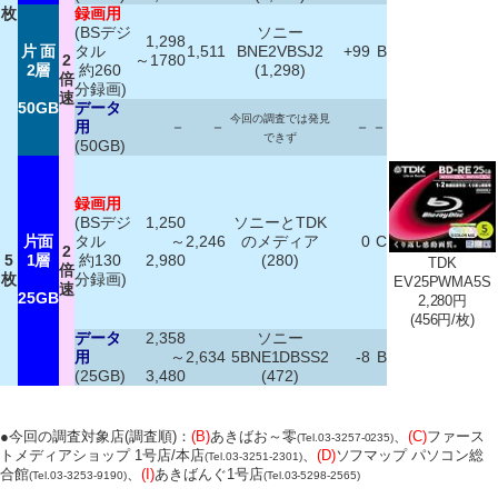
枚
録画用
(BSデジ
ソニー
1,298
片 面
タル
1,511
BNE2VBSJ2
+99
B
2
～1780
2層
約260
(1,298)
倍
分録画)
速
50GB
データ
今回の調査では発見
用
－
－
－
－
できず
(50GB)
録画用
(BSデジ
1,250
ソニーとTDK
片面
タル
～
2,246
のメディア
0
C
2
5
1層
約130
2,980
(280)
TDK
倍
枚
分録画)
EV25PWMA5S
速
25GB
2,280円
(456円/枚)
データ
2,358
ソニー
用
～
2,634
5BNE1DBSS2
-8
B
(25GB)
3,480
(472)
●今回の調査対象店(調査順)：
(B)
あきばお～零
、
(C)
ファース
(Tel.03-3257-0235)
トメディアショップ 1号店/本店
、
(D)
ソフマップ パソコン総
(Tel.03-3251-2301)
合館
、
(I)
あきばんぐ1号店
(Tel.03-3253-9190)
(Tel.03-5298-2565)