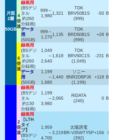
録画用
(BSデジ
TDK
999～
片面
タル
1,321
BRV50B1S
-50
B
4
1,980
2層
約260
(999)
倍
分録画)
速
50GB
データ
TDK
999～
用
1,135
BRD50B1S
+28
B
1,270
(50GB)
(999)
録画用
(BSデジ
1,049
TDK
タル
～
1,618
BRV50C1S
-231
B
6
約260
2,640
(1,049)
倍
分録画)
速
データ
1,199
ソニー
用
～
1,440
BNR2DBPJ6
+118
B
(50GB)
1,680
(1,199)
録画用
(BSデジ
1,199
RiDATA
タル
～
2,065
0
B
(240)
約130
3,980
分録画)
録画用
【
LTH
2
タイ
倍
1,959
太陽誘電
プ】
速
～
3,219
BR-V25WTY5P
+156
I
(BSデジ
4,700
(392)