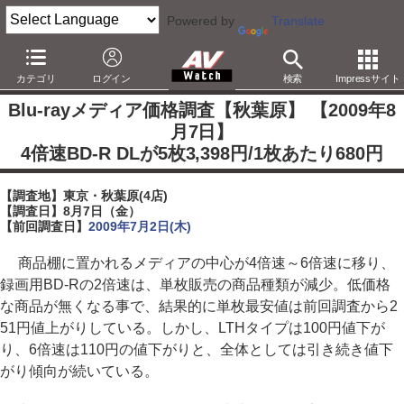
Powered by
Translate
AV Watch
製品
記録メディア
BD
カテゴリ
ログイン
検索
Impressサイト
Blu-rayメディア価格調査【秋葉原】 【2009年8
月7日】
4倍速BD-R DLが5枚3,398円/1枚あたり680円
【調査地】東京・秋葉原(4店)
【調査日】8月7日（金）
【前回調査日】
2009年7月2日(木)
商品棚に置かれるメディアの中心が4倍速～6倍速に移り、
録画用BD-Rの2倍速は、単枚販売の商品種類が減少。低価格
な商品が無くなる事で、結果的に単枚最安値は前回調査から2
51円値上がりしている。しかし、LTHタイプは100円値下が
り、6倍速は110円の値下がりと、全体としては引き続き値下
がり傾向が続いている。