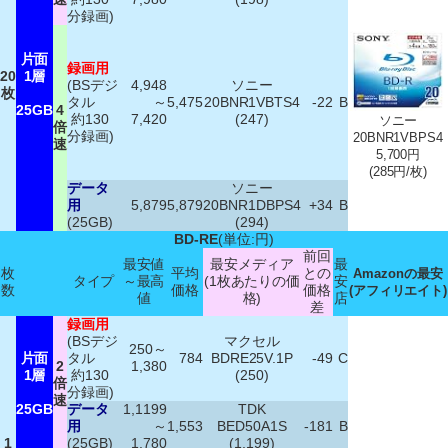
分録画)
片面
録画用
20
1層
(BSデジ
4,948
ソニー
枚
タル
～
5,475
20BNR1VBTS4
-22
B
25GB
4
約130
7,420
(247)
ソニー
倍
分録画)
20BNR1VBPS4
速
5,700円
(285円/枚)
データ
ソニー
用
5,879
5,879
20BNR1DBPS4
+34
B
(25GB)
(294)
BD-RE
(単位:円)
前回
最安値
最安メディア
最
枚
平均
との
Amazonの最安
タイプ
～最高
(1枚あたりの価
安
数
価格
価格
(アフィリエイト)
値
格)
店
差
録画用
(BSデジ
マクセル
250～
片面
タル
784
BDRE25V.1P
-49
C
2
1,380
1層
約130
(250)
倍
分録画)
速
25GB
データ
1,1199
TDK
用
～
1,553
BED50A1S
-181
B
1
(25GB)
1,780
(1,199)