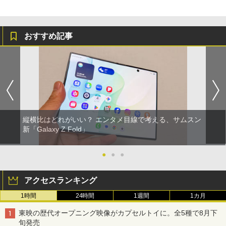
おすすめ記事
縦横比はどれがいい？ エンタメ目線で考える、サムスン
新「Galaxy Z Fold」
●
●
●
アクセスランキング
1時間
24時間
1週間
1カ月
東映の歴代オープニング映像がカプセルトイに。全5種で8月下
旬発売