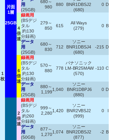
680～
用
880
BNR1DBSJ2
0
D
片面
980
(25GB)
(680)
1層
録画用
(BSデジ
25GB
279～
All Ways
タル
615
0
B
4
850
(279)
約130
倍
分録画)
速
データ
ソニー
680～
用
712
BNR1DBSJ4
-215
D
830
(25GB)
(680)
録画用
(BSデジ
パナソニック
570～
タル
778
LM-BR25MAW
-110
C
6
880
1
約130
(570)
倍
枚
分録画)
速
データ
ソニー
880～
用
1,040
BNR1DBPJ6
0
D
1,199
(25GB)
(880)
録画用
(BSデジ
ソニー
999～
タル
1,420
BNR2VBSJ2
0
I
2
2,280
約260
(999)
倍
分録画)
速
データ
ソニー
877～
用
1,074
BNR2DBSJ2
-2
B
1,270
(50GB)
(877)