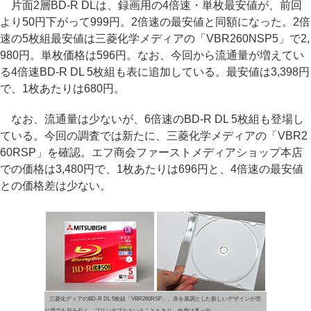
片面2層BD-R DLは、録画用の4倍速・単枚最安値が、前回
より50円下がって999円。2倍速の最安値と同額になった。2倍
速の5枚組最安値は三菱化学メディアの「VBR260NSP5」で2,
980円。単枚価格は596円。なお、今回から流通量が増えてい
る4倍速BD-R DL 5枚組も表に追加している。最安値は3,398円
で、1枚あたりは680円。
なお、流通量は少ないが、6倍速のBD-R DL 5枚組も登場し
ている。今回の調査では新たに、三菱化学メディアの「VBR2
60RSP」を確認。エフ商会ファーストメディアショップ本店
での価格は3,480円で、1枚あたりは696円と、4倍速の最安値
との価格差は少ない。
三菱化ディアのBD-R DL 5枚組「VBR260RSP」。赤を基調とした新しいデザインが売
り場でも目を引く。プリンタブルということもあり、中身は真っ白