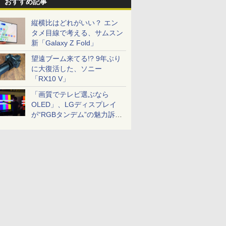
おすすめ記事
縦横比はどれがいい？ エン
タメ目線で考える、サムスン
新「Galaxy Z Fold」
望遠ブーム来てる!? 9年ぶり
に大復活した、ソニー
「RX10 V」
「画質でテレビ選ぶなら
OLED」、LGディスプレイ
が“RGBタンデム”の魅力訴
求。液晶とのガチ比較も