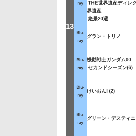
THE世界遺産ディレク
ray
界遺産
絶景20選
13
Blu-
グラン・トリノ
ray
機動戦士ガンダム00
Blu-
セカンドシーズン(6)
ray
Blu-
けいおん! (2)
ray
Blu-
グリーン・デスティニ
ray