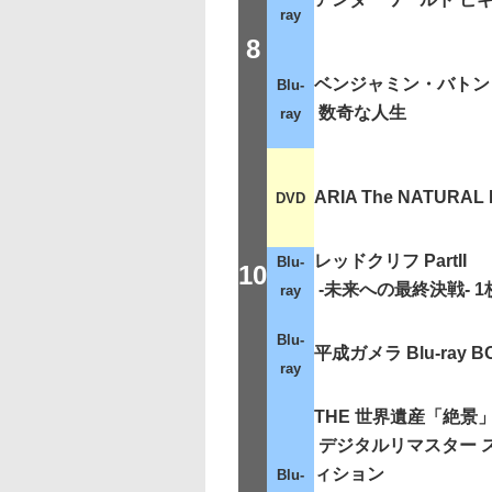
ray
8
ベンジャミン・バトン
Blu-
数奇な人生
ray
ARIA The NATURAL
DVD
レッドクリフ PartII
Blu-
10
-未来への最終決戦- 1
ray
Blu-
平成ガメラ Blu-ray B
ray
THE 世界遺産「絶景
デジタルリマスター 
ィション
Blu-