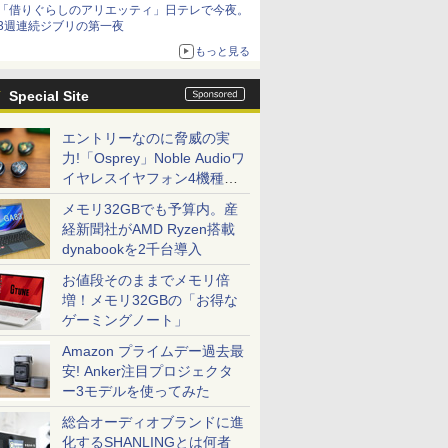
「借りぐらしのアリエッティ」日テレで今夜。
3週連続ジブリの第一夜
もっと見る
Special Site
エントリーなのに脅威の実
力!「Osprey」Noble Audioワ
イヤレスイヤフォン4機種を
一気に聴く
メモリ32GBでも予算内。産
経新聞社がAMD Ryzen搭載
dynabookを2千台導入
お値段そのままでメモリ倍
増！メモリ32GBの「お得な
ゲーミングノート」
Amazon プライムデー過去最
安! Anker注目プロジェクタ
ー3モデルを使ってみた
総合オーディオブランドに進
化するSHANLINGとは何者