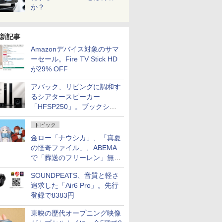
か？
新記事
Amazonデバイス対象のサマ
ーセール。Fire TV Stick HD
が29% OFF
アバック、リビングに調和す
るシアタースピーカー
「HFSP250」。ブックシェ
ルフはペア3万円以下
トピック
金ロー「ナウシカ」、「真夏
の怪奇ファイル」、ABEMA
で「葬送のフリーレン」無料
配信など。夏の特番・配信情
SOUNDPEATS、音質と軽さ
報
追求した「Air6 Pro」。先行
登録で8383円
東映の歴代オープニング映像