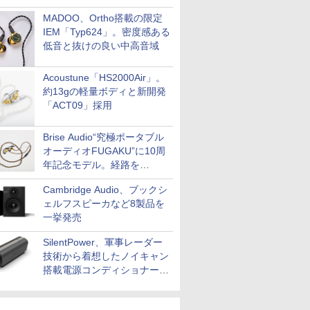
MADOO、Ortho搭載の限定
IEM「Typ624」。密度感ある
低音と抜けの良い中高音域
Acoustune「HS2000Air」。
約13gの軽量ボディと新開発
「ACT09」採用
Brise Audio“究極ポータブル
オーディオFUGAKU”に10周
年記念モデル。経路を
NISHIKIで統一。400万円
Cambridge Audio、ブックシ
ェルフスピーカなど8製品を
一挙発売
SilentPower、軍事レーダー
技術から着想したノイキャン
搭載電源コンディショナー
「AC iPurifier2」