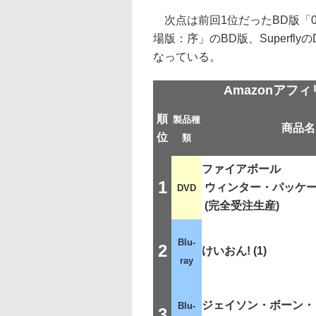
次点は前回1位だったBD版「0
場版：序」のBD版、SuperflyのDVD
なっている。
Amazonアフ
順
製品種
商品名
位
類
ファイアボール
1
ウィンター・パッケ
DVD
(完全受注生産)
Blu-
2
けいおん! (1)
ray
ジェイソン・ボーン・
Blu-
3