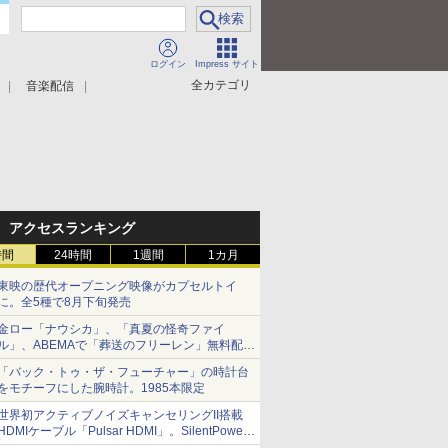
ログイン
Impress サイト
全カテゴリ
音楽配信
アクセスランキング
時間
24時間
1週間
1カ月
東映の歴代オープニング映像がカプセルトイ
に。全5種で8月下旬発売
金ロー「ナウシカ」、「真夏の怪奇ファイ
ル」、ABEMAで「葬送のフリーレン」無料配信
など。夏の特番・配信情報
「バック・トゥ・ザ・フューチャー」の時計台
をモチーフにした腕時計。1985本限定
世界初アクティブノイズキャンセリングII搭載
HDMIケーブル「Pulsar HDMI」。SilentPower
から