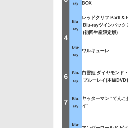
BOX
ray
レッドクリフ PartI & Pa
Blu-
Blu-rayツインパック
ray
(初回生産限定版)
4
Blu-
ワルキューレ
ray
白雪姫 ダイヤモンド・
Blu-
6
ブルーレイ(本編DVD
ray
ヤッターマン “てん
Blu-
7
イ”
ray
Blu-
アンダーワールド ビ