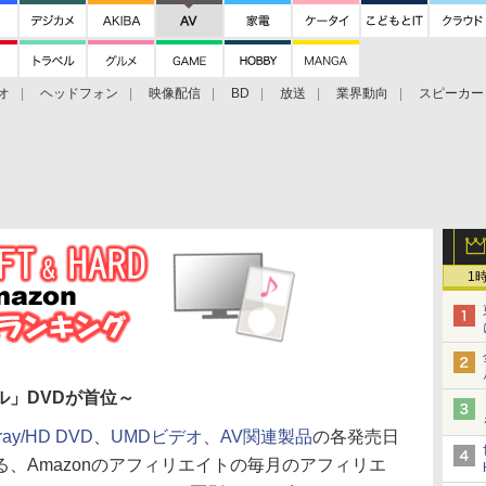
オ
ヘッドフォン
映像配信
BD
放送
業界動向
スピーカー
ェクタ
PS4
BDプレーヤー
映像配信
BD
1
ル」DVDが首位～
-ray/HD DVD
、
UMDビデオ
、
AV関連製品
の各発売日
、Amazonのアフィリエイトの毎月のアフィリエ