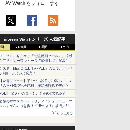
AV Watch をフォローする
Impress Watchシリーズ 人気記事
時間
24時間
1週間
1カ月
ユニクロ、今日から「お盆特別セール」。涼感
シアサッカーワンピース待望値下げ、撥水ギア
ショーツは1990円に
ミスド「Mrs. GREEN APPLE」のコラボドーナ
ツ4種、いよいよ発売！
【家電レビュー】手ごわい雑草との戦い、コメ
リの草刈機で完全勝利 掃除機感覚で使えた
KDDI、楽天へのローミングを9月末で終了
老舗のマウスユーティリティ「チューチューマ
ウス」がAIの力を借りて15年ぶりに復活／64bit
化、Windows 10/11、「Chrome」も走り回
もっと見る
る。復活記念で2026年末まで500円