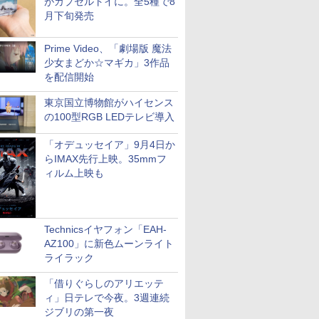
がカプセルトイに。全5種で8
月下旬発売
Prime Video、「劇場版 魔法
少女まどか☆マギカ」3作品
を配信開始
東京国立博物館がハイセンス
の100型RGB LEDテレビ導入
「オデュッセイア」9月4日か
らIMAX先行上映。35mmフ
ィルム上映も
Technicsイヤフォン「EAH-
AZ100」に新色ムーンライト
ライラック
「借りぐらしのアリエッテ
ィ」日テレで今夜。3週連続
ジブリの第一夜