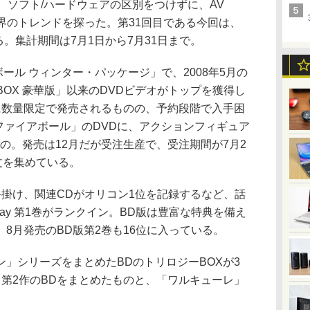
。ソフト/ハードウェアの区別をつけずに、AV
V業界のトレンドを探った。第31回目である今回は、
る。集計期間は7月1日から7月31日まで。
ール ウィンター・パッケージ」で、2008年5月の
VD-BOX 豪華版」以来のDVDビデオがトップを獲得し
に数量限定で発売されるものの、予約段階で入手困
ファイアボール」のDVDに、アクションフィギュア
もの。発売は12月だが受注生産で、受注期間が7月2
文を集めている。
掛け、関連CDがオリコン1位を記録するなど、話
-ray 第1巻がランクイン。BD版は豊富な特典を備え
8月発売のBD版第2巻も16位に入っている。
」シリーズをまとめたBDのトリロジーBOXが3
第2作のBDをまとめたものと、「ワルキューレ」