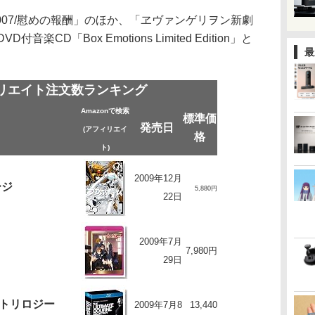
07/慰めの報酬」のほか、「ヱヴァンゲリヲン新劇
付音楽CD「Box Emotions Limited Edition」と
最
ィリエイト注文数ランキング
Amazonで検索
標準価
発売日
(アフィリエイ
格
ト)
2009年12月
ージ
5,880円
22日
2009年7月
7,980円
29日
トリロジー
2009年7月8
13,440