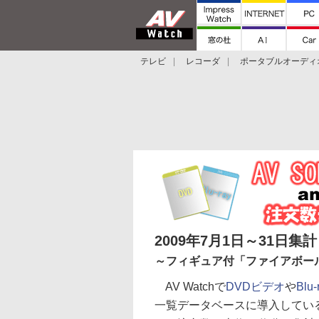
テレビ
レコーダ
ポータブルオーディ
スマートスピーカー
デジカメ
プロジ
2009年7月1日～31日集計
～フィギュア付「ファイアボー
AV Watchで
DVDビデオ
や
Blu
一覧データベースに導入している