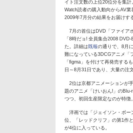
イト注文数の上位20位分を集計
Watch読者の購入動向からA
2009年7月分の結果をお届けす
7月の首位はDVD「ファイアボ
「8時だョ! 全員集合2008 D
た。詳細は
既報
の通りで、8月
難になっている3DCGアニメ「
「figma」を付けて再発売する
日～8月31日であり、大量の注
2位は京都アニメーションが手
題のアニメ「けいおん!」のBlu
つつ、初回生産限定なのが特徴。
洋画では「ジェイソン・ボーン
位、「レッドクリフ」の第1作と
が4位に入っている。