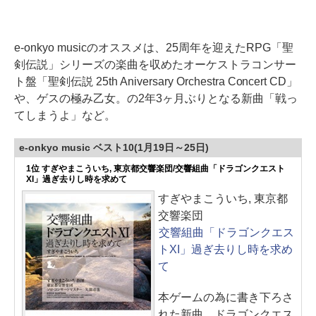
e-onkyo musicのオススメは、25周年を迎えたRPG「聖
剣伝説」シリーズの楽曲を収めたオーケストラコンサー
ト盤「聖剣伝説 25th Aniversary Orchestra Concert CD」
や、ゲスの極み乙女。の2年3ヶ月ぶりとなる新曲「戦っ
てしまうよ」など。
e-onkyo music ベスト10(1月19日～25日)
1位 すぎやまこういち, 東京都交響楽団/交響組曲「ドラゴンクエスト
XI」過ぎ去りし時を求めて
すぎやまこういち, 東京都
交響楽団
交響組曲「ドラゴンクエス
トXI」過ぎ去りし時を求め
て
本ゲームの為に書き下ろさ
れた新曲、ドラゴンクエス