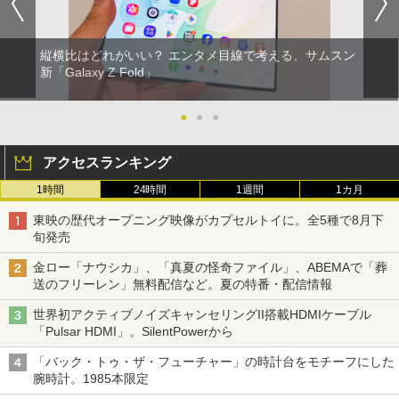
縦横比はどれがいい？ エンタメ目線で考える、サムスン
新「Galaxy Z Fold」
●
●
●
アクセスランキング
1時間
24時間
1週間
1カ月
東映の歴代オープニング映像がカプセルトイに。全5種で8月下
旬発売
金ロー「ナウシカ」、「真夏の怪奇ファイル」、ABEMAで「葬
送のフリーレン」無料配信など。夏の特番・配信情報
世界初アクティブノイズキャンセリングII搭載HDMIケーブル
「Pulsar HDMI」。SilentPowerから
「バック・トゥ・ザ・フューチャー」の時計台をモチーフにした
腕時計。1985本限定