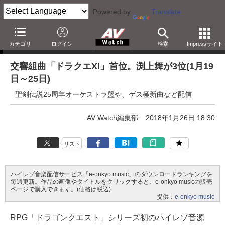
Powered by
Translate
e-onkyo music週間ハイレゾベスト10
カテゴリ
ログイン
検索
Impressサイト
交響組曲「ドラクエXI」首位。渕上舞が3位(1月19
日～25日)
聖剣伝説25周年オーケストラ盤や、ゲス極新曲など配信
AV Watch編集部
2018年1月26日 18:30
リスト
ハイレゾ音楽配信サービス「e-onkyo music」のダウンロードランキングを
毎週更新。作品の画像やタイトルをクリックすると、e-onkyo musicの販売
ページで購入できます。(価格は税込)
提供：
e-onkyo music
RPG「ドラゴンクエスト」シリーズ初のハイレゾ音源