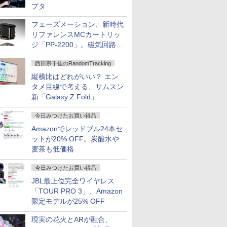
プタ
フェーズメーション、新時代
リファレンスMCカートリッ
ジ「PP-2200」。磁気回路や
ハウジングを根本から見直し
西田宗千佳のRandomTracking
縦横比はどれがいい？ エン
タメ目線で考える、サムスン
新「Galaxy Z Fold」
今日みつけたお買い得品
Amazonでレッドブル24本セ
ットが20% OFF。炭酸水や
麦茶も低価格
今日みつけたお買い得品
JBL最上位完全ワイヤレス
「TOUR PRO 3」、Amazon
限定モデルが25% OFF
現実の花火とARが融合、