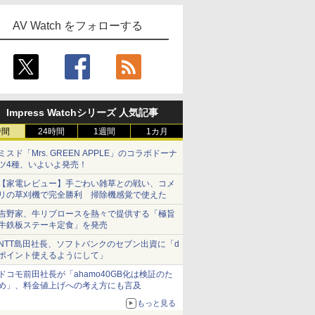
AV Watch をフォローする
Impress Watchシリーズ 人気記事
時間
24時間
1週間
1カ月
ミスド「Mrs. GREEN APPLE」のコラボドーナ
ツ4種、いよいよ発売！
【家電レビュー】手ごわい雑草との戦い、コメ
リの草刈機で完全勝利 掃除機感覚で使えた
吉野家、牛リブロースを熱々で提供する「極旨
牛鉄板ステーキ定食」を発売
NTT島田社長、ソフトバンクのセブン出資に「d
ポイント使えるようにして」
ドコモ前田社長が「ahamo40GB化は検証のた
め」、料金値上げへの考え方にも言及
もっと見る