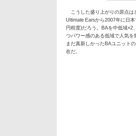
こうした盛り上がりの原点はど
Ultimate Earsから2007年に日
円程度)だろう。BAを中低域×
つパワー感のある低域で人気を
まだ真新しかったBAユニット
在だ。