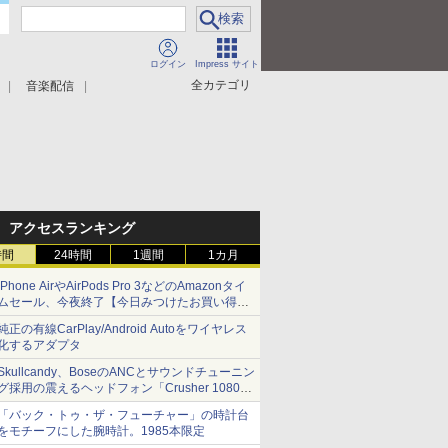
ログイン
Impress サイト
全カテゴリ
音楽配信
アクセスランキング
時間
24時間
1週間
1カ月
iPhone AirやAirPods Pro 3などのAmazonタイ
ムセール、今夜終了【今日みつけたお買い得
品】
純正の有線CarPlay/Android Autoをワイヤレス
化するアダプタ
Skullcandy、BoseのANCとサウンドチューニン
グ採用の震えるヘッドフォン「Crusher 1080
ANC」
「バック・トゥ・ザ・フューチャー」の時計台
をモチーフにした腕時計。1985本限定