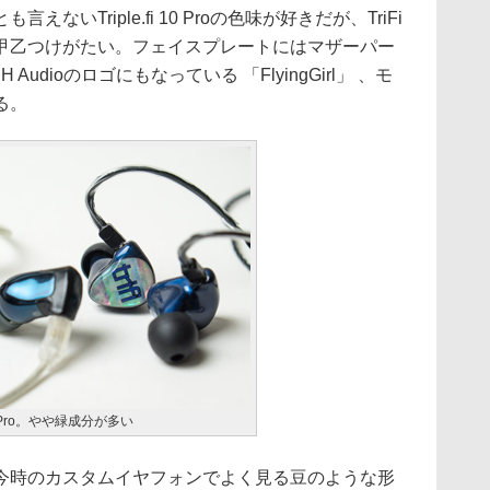
いTriple.fi 10 Proの色味が好きだが、TriFi
甲乙つけがたい。フェイスプレートにはマザーパー
udioのロゴにもなっている 「FlyingGirl」 、モ
る。
 10 Pro。やや緑成分が多い
は今時のカスタムイヤフォンでよく見る豆のような形