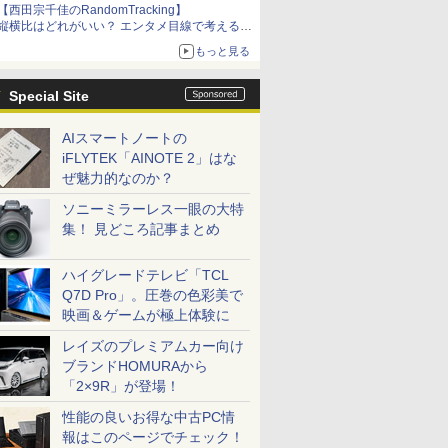
【西田宗千佳のRandomTracking】
縦横比はどれがいい？ エンタメ目線で考える、
サムスン新「Galaxy Z Fold」
もっと見る
Special Site
AIスマートノートの
iFLYTEK「AINOTE 2」はな
ぜ魅力的なのか？
ソニーミラーレス一眼の大特
集！ 見どころ記事まとめ
ハイグレードテレビ「TCL
Q7D Pro」。圧巻の色彩美で
映画＆ゲームが極上体験に
レイズのプレミアムカー向け
ブランドHOMURAから
「2×9R」が登場！
性能の良いお得な中古PC情
報はこのページでチェック！