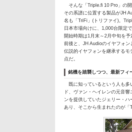
そんな「Triple.fi 10 Pr
その系譜に位置する製品がJH A
名も「TriFi」(トリファイ)。Tri
日本市場向けに、1,000台限
開始時期は1月末～2月中旬を予定
前後と、JH Audioのイヤフ
伝説的イヤフォンを継承するモ
点だ。
銘機を踏襲しつつ、最新フィ
既に知っているという人も多い
ド、ヴァン・ヘイレンの元音響
ンを提供していたジェリー・ハービー
あり、そこから生まれたのが「Triple