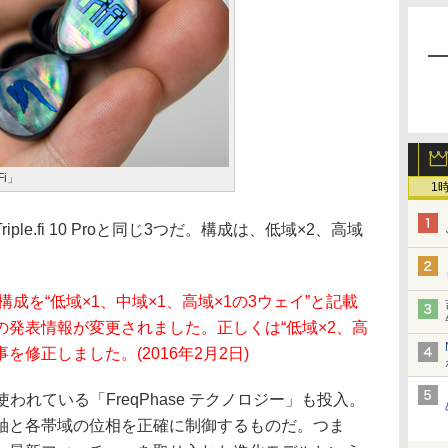
Fi」
1
e.fi 10 Proと同じ3つだ。構成は、低域×2、高域
成を“低域×1、中域×1、高域×1の3ウェイ”と記載
発表情報が変更されました。正しくは“低域×2、高
を修正しました。(2016年2月2日)
使われている「FreqPhase テクノロジー」も投入。
軸と各帯域の位相を正確に制御するものだ。つま