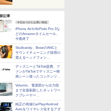
新記事
今日みつけたお買い得品
iPhone AirやAirPods Pro 3な
どのAmazonタイムセール、
今夜終了
Skullcandy、BoseのANCと
サウンドチューニング採用の
震えるヘッドフォン
「Crusher 1080 ANC」
ディズニーとTikTok提携、フ
ァンがTikTokでディズニー映
画シーン使ったコンテンツ制
作、Disney+にも配信
Volumio、電源部から出力段
まで全面刷新したネットワー
クプレーヤー
「Primo（2026）」
純正の有線CarPlay/Android
Autoをワイヤレス化するアダ