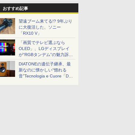
おすすめ記事
望遠ブーム来てる!? 9年ぶり
に大復活した、ソニー
「RX10 V」
「画質でテレビ選ぶなら
OLED」、LGディスプレイ
が“RGBタンデム”の魅力訴
求。液晶とのガチ比較も
DIATONEの遺伝子継承、最
新なのに懐かしい“惚れる
音”Tecnologia e Cuore「DS-
TC52B」を聴く