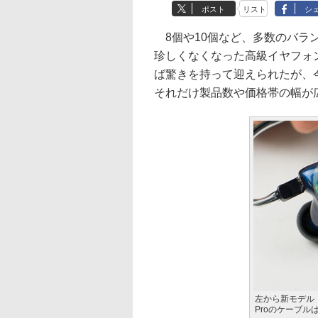
ポスト
リスト
シ
8個や10個など、多数のバラ
珍しくなくなった高級イヤフォ
ば驚きを持って迎えられたが、
それだけ製品数や価格帯の幅が
左から新モデル「TriF
Proのケーブル