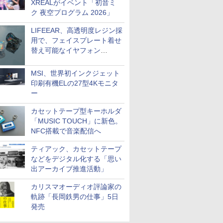
XREALがイベント「初音ミ
ク 夜空プログラム 2026」
LIFEEAR、高透明度レジン採
用で、フェイスプレート着せ
替え可能なイヤフォン
「Nova Shell」
MSI、世界初インクジェット
印刷有機ELの27型4Kモニタ
ー
カセットテープ型キーホルダ
「MUSIC TOUCH」に新色。
NFC搭載で音楽配信へ
ティアック、カセットテープ
などをデジタル化する「思い
出アーカイブ推進活動」
カリスマオーディオ評論家の
軌跡「長岡鉄男の仕事」5日
発売