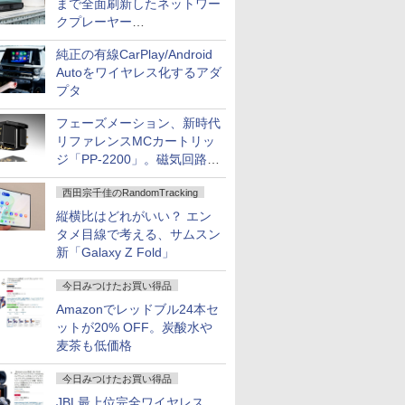
まで全面刷新したネットワー
クプレーヤー
「Primo（2026）」
純正の有線CarPlay/Android
Autoをワイヤレス化するアダ
プタ
フェーズメーション、新時代
リファレンスMCカートリッ
ジ「PP-2200」。磁気回路や
ハウジングを根本から見直し
西田宗千佳のRandomTracking
縦横比はどれがいい？ エン
タメ目線で考える、サムスン
新「Galaxy Z Fold」
今日みつけたお買い得品
Amazonでレッドブル24本セ
ットが20% OFF。炭酸水や
麦茶も低価格
今日みつけたお買い得品
JBL最上位完全ワイヤレス