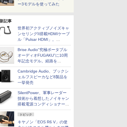
ー3モデルを使ってみた
新記事
世界初アクティブノイズキャ
ンセリングII搭載HDMIケーブ
ル「Pulsar HDMI」。
SilentPowerから
Brise Audio“究極ポータブル
オーディオFUGAKU”に10周
年記念モデル。経路を
NISHIKIで統一。400万円
Cambridge Audio、ブックシ
ェルフスピーカなど8製品を
一挙発売
SilentPower、軍事レーダー
技術から着想したノイキャン
搭載電源コンディショナー
「AC iPurifier2」
トピック
キヤノン「EOS R6 V」の使