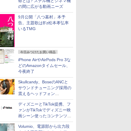
命とは? スチル機とシネマ機
の間に広がる動画ニーズ
9月公開「八つ墓村」本予
告。主題歌はB'z松本孝弘率
いるTMG
今日みつけたお買い得品
iPhone AirやAirPods Pro 3な
どのAmazonタイムセール、
今夜終了
Skullcandy、BoseのANCと
サウンドチューニング採用の
震えるヘッドフォン
「Crusher 1080 ANC」
ディズニーとTikTok提携、フ
ァンがTikTokでディズニー映
画シーン使ったコンテンツ制
作、Disney+にも配信
Volumio、電源部から出力段