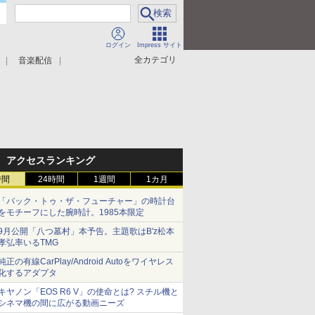
ログイン
Impress サイト
全カテゴリ
音楽配信
アクセスランキング
時間
24時間
1週間
1カ月
「バック・トゥ・ザ・フューチャー」の時計台
をモチーフにした腕時計。1985本限定
9月公開「八つ墓村」本予告。主題歌はB'z松本
孝弘率いるTMG
純正の有線CarPlay/Android Autoをワイヤレス
化するアダプタ
キヤノン「EOS R6 V」の使命とは? スチル機と
シネマ機の間に広がる動画ニーズ