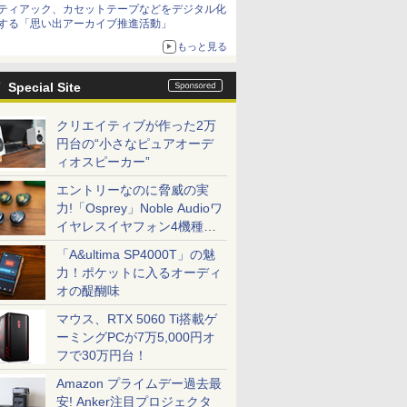
ティアック、カセットテープなどをデジタル化
する「思い出アーカイブ推進活動」
もっと見る
Special Site
クリエイティブが作った2万
円台の“小さなピュアオーデ
ィオスピーカー”
エントリーなのに脅威の実
力!「Osprey」Noble Audioワ
イヤレスイヤフォン4機種を
一気に聴く
「A&ultima SP4000T」の魅
力！ポケットに入るオーディ
オの醍醐味
マウス、RTX 5060 Ti搭載ゲ
ーミングPCが7万5,000円オ
フで30万円台！
Amazon プライムデー過去最
安! Anker注目プロジェクタ