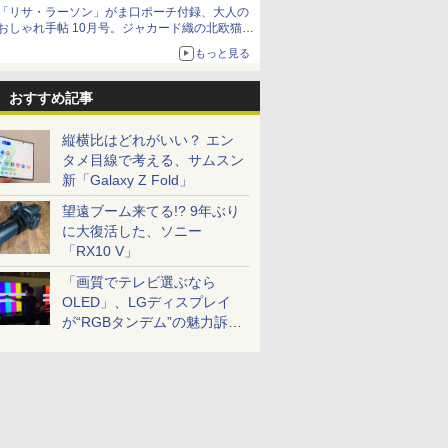
「リサ・ラーソン」がま口ポーチ付録、大人の
おしゃれ手帖 10月号。ジャカード織の北欧猫デ
ザイン
もっと見る
おすすめ記事
縦横比はどれがいい？ エン
タメ目線で考える、サムスン
新「Galaxy Z Fold」
望遠ブーム来てる!? 9年ぶり
に大復活した、ソニー
「RX10 V」
「画質でテレビ選ぶなら
OLED」、LGディスプレイ
が“RGBタンデム”の魅力訴
求。液晶とのガチ比較も