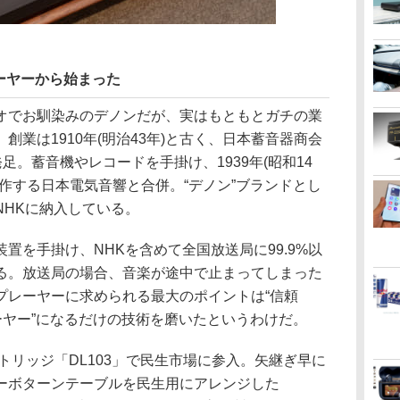
ーヤーから始まった
オでお馴染みのデノンだが、実はもともとガチの業
創業は1910年(明治43年)と古く、日本蓄音器商会
足。蓄音機やレコードを手掛け、1939年(昭和14
作する日本電気音響と合併。“デノン”ブランドとし
NHKに納入している。
置を手掛け、NHKを含めて全国放送局に99.9%以
る。放送局の場合、音楽が途中で止まってしまった
プレーヤーに求められる最大のポイントは“信頼
ーヤー”になるだけの技術を磨いたというわけだ。
ートリッジ「DL103」で民生市場に参入。矢継ぎ早に
ーボターンテーブルを民生用にアレンジした