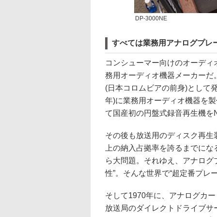
DP-3000NE
すべては業務用アナログプレ
コンシューマー向けのオーディ
務用オーディオ機器メーカーだ。
(日本コロムビアの前身)として発
年)に業務用オーディオ機器を製
て国産初の円盤式録音再生機を
その後も放送用のディスク再生装
上の納入占拠率を誇るまでにな
ら大問題。それゆえ、アナログ
性”。そんな世界で“超定番プレ
そして1970年に、アナログカ
放送局のダイレクトドライブサ