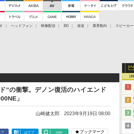
オ
ヘッドフォン
映像配信
BD
放送
業界動向
スピーカー
ェクタ
PS4
BDプレーヤー
映像配信
BD
1
ド”の衝撃。デノン復活のハイエンド
00NE」
山崎健太郎
2023年9月19日 08:00
ブックマーク
ェア
はてブ
note