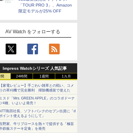
「TOUR PRO 3」、Amazon
限定モデルが25% OFF
AV Watch をフォローする
Impress Watchシリーズ 人気記事
時間
24時間
1週間
1カ月
【家電レビュー】手ごわい雑草との戦い、コメ
リの草刈機で完全勝利 掃除機感覚で使えた
ミスド「Mrs. GREEN APPLE」のコラボドーナ
ツ4種、いよいよ発売！
NTT島田社長、ソフトバンクのセブン出資に「d
ポイント使えるようにして」
吉野家、牛リブロースを熱々で提供する「極旨
牛鉄板ステーキ定食」を発売