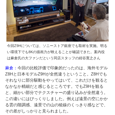
今回Z9Hについては、ソニーストア銀座でも取材を実施。明る
い環境下でも8Kの描画力が映えることが確認できた。案内役
は麻倉氏の大ファンだという同店スタッフの紺谷寛之さん
麻倉：
今回の比較評価で印象的だったのは、海外モデル
Z8Hと日本モデルZ9Hが全然違うということ。Z8Hでも
それなりに部分駆動をやってはいて、これだけを観ると
なかなか精細だと感じるところです。でもZ9Hを観る
と、細かい部分でテクスチャーの盛り込みが全然違う。
この違いにはびっくりしました。例えば遠景の空にかか
る雲の階調感、遠景での山の稜線のくっきり感などで、
その差がしっかりと見られました。