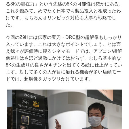
る8Kの潜在力」という先述の8Kの可能性は確かにある。
これを鑑みて、めでたく日本でも製品投入と相成ったわ
けです。もちろんオリンピック対応も大事な戦略でし
た。
今回のZ9Hには伝家の宝刀・DRC型の超解像もしっかり
入っています、これは大きなポイントでしょう。とは言
え我々が評価時に観るシネマモードでは、アプコン/超解
像処理はさほど過激にかけてはおらず、むしろ基本的な
8Kの生成りの良さがキチンと出てくる絵に仕上がってい
ます。対して多くの人が目に触れる機会が多い店頭モー
ドでは、超解像をガッツリかけています。