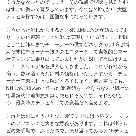
く行かなかったのでしょう。その視点で現状を見ると4K
はすごい勢いで普及しています。今では“4Kでない”大型
テレビを探すのは、困難な事になっています。
こういった流れからすると、8Kは既に放送が始まってお
り、テレビ視聴としての8Kは実現している訳です。問題
としては昨年までチューナーの供給がネックで、LGは悩
んだ末にチューナー抜きのモニターとして実験的なマー
ケティングに乗り出していましたが、対して今回はチュ
ーナー入りモデルを投入してきました。これが各社から
揃う。数が増えると部材の価格は下がりますから、チュ
ーナー問題もじきに解消するでしょう。何と言っても、
NHKが丹精込めて作った8K番組を、今ならなんと既存の
衛星契約に追加負担無く観られるんです。それがひと
つ、最高峰のテレビとしての意義だと言えます。
これとは別にもうひとつ、8Kテレビには下位フォーマッ
トのアプコンにも大きな意義があります。これは4Kテレ
ビの黎明期でもあった事で、振り返ってみると4Kテレビ