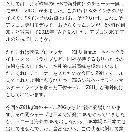
としては、まず昨年のCESで海外向けのチューナー無し
モデル「Z9G」が出ました。この時は98/85インチの2サ
イズで、98インチのお値段はおよそ700万円。これこそ
アプコン専用モデルで、おそらくサムスンが「8K時代到
来」と宣言して2018年IFAで投入した、アプコン8Kモデ
ルの対抗でしょうか。
ただこれは映像プロセッサー「X1 Ultimate」やバックラ
イトマスタードライブなど、同社が持てるありったけの
技術を投入しており、性能的に最高峰を極めていまし
た。それにチューナーを入れたのが今回のZ9Hです。加
えてこれとは別にもうひとつ、Z9Gからバックライトマ
スタードライブを取った下位モデル「Z8H」が海外向け
として出ています。
今回のZ9Hは海外モデルZ9Gから1年後に登場していま
す。その間シャープは日本で活発に8Kをやっていました
が、ソニーは海外で8Kを出しながら、8K本場の日本では
出してませんでした。当然ながら、この状況に対して業