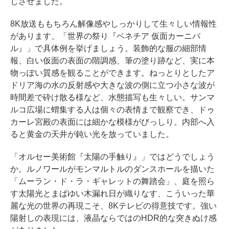
じさせました。
8K放送ももちろん解像感やしっかりして生々しい情報性
があります、「世界の祭り『ベネチア 仮面カーニバ
ル』」で具体例を挙げましょう。装飾的な服の細部情
報、白い仮面の表面の階調感、筆の塗り跡など、実に本
物っぽい質感を観ることができます。ねっとりとしたア
ドリア海の水の反射感や大きな波の側に立つ小さな波が
時間差で砕け散る様など、水態描写も生々しい。サンマ
ルコ広場に蝟集する人は個々の表情まで観察でき、ドゥ
カーレ宮殿の表面には細かな模様がびっしり。内部へ入
ると黄金の天井が鈍い光を放っていました。
「オルセー美術館『太陽の手触り』」ではどうでしょう
か。ルノワールがモンマルトルのダンスホールを描いた
「ムーラン・ド・ラ・ギャレットの舞踏会」、庭を照ら
す太陽光とまばゆい木漏れ日が織りなす、こういった華
麗な光の世界の再現こそ、8Kテレビの得意技です。強い
陽射しの表現には、液晶ならではのHDR的な突きぬけ感