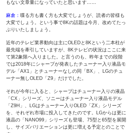
もない文章量になっていたと思います……
麻倉：
喋る方も書く方も大変でしょうが、読者の皆様も
大変でしょう。という事で8Kの話題は今月、改めてたっ
ぷりいたしましょう。
近年のテレビ業界動向は主にOLEDと8Kという二本柱が
最先端を牽引していますが、8Kテレビの状況はここに来
て第2象限へ入りました。と言うのも、昨年までの段階
では2018年にシャープが発表したチューナー入り液晶モ
デル「AX1」とチューナーなしの同「BX」、LGのチュ
ーナー無しOLED「Z9」だけでした。
それが今年に入ると、シャープはチューナー入りの液晶
「CX」シリーズ、ソニーはチューナー入り液晶モデル
「Z9H」、LGはチューナー入りOLED「ZX」シリーズ
を、それぞれ市場に投入してきたのです。LGからは更に
液晶の「NANO99」シリーズも登場、75型と65型を展開
し、サイズバリエーションは更に増える予定とのことで