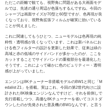
ただこの距離で観ても、視野角に問題がある大画面モデ
ルでは、先述の通り周辺が色落ちするんですね。今回の
シャープは画面サイズが70型と60型ですが、色再現が良
くなっており、視野角拡張フィルムが確実に効いている
ことが伺えました。
これに関連してもうひとつ、ニューモデルは色再現の純
粋性・透明感が良くなっています。これは新パネルにお
ける色フィルターの設計を更新した効果で、従来は緑の
高域と赤の低域のサイドバンドが多かったのが、ここを
カットすることでサイドバンドの重複部分を最適化した
そうです。これによって確かに色のピュリティー・透明
感が上がっていました。
エンジンは8Kチューナー非搭載モデルのBW1と同じ「M
edalist Z1」を搭載。実はこれ、今回の第2世代向けに設
計された8K映像エンジンなんですけど、それを前倒しで
先行搭載しつつ、高価な8Kチューナーを省いてコストダ
ウンしたのが先発された普及機のBW1なんです。と言う