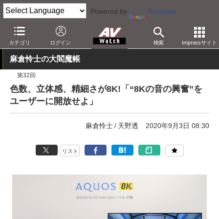
Powered by
Translate
AV Watch
製品
テレビ
シャープ
カテゴリ
ログイン
検索
Impressサイト
麻倉怜士の大閻魔帳
第32回
色数、立体感、精細さが8K!「“8Kの音の興奮”を
ユーザーに開放せよ」
麻倉怜士
天野透
2020年9月3日 08:30
リスト