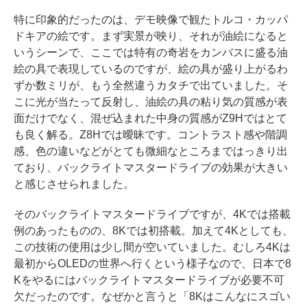
特に印象的だったのは、デモ映像で観たトルコ・カッパ
ドキアの絵です。まず実景が映り、それが油絵になると
いうシーンで、ここでは特有の奇岩をカンバスに盛る油
絵の具で表現しているのですが、絵の具が盛り上がるわ
ずか数ミリが、もう全然違うカタチで出ていました。そ
こに光が当たって反射し、油絵の具の粘り気の質感が表
面だけでなく、混ぜ込まれた中身の質感がZ9Hではとて
も良く解る。Z8Hでは曖昧です。コントラスト感や階調
感、色の違いなどがとても微細なところまではっきり出
ており、バックライトマスタードライブの効果が大きい
と感じさせられました。
そのバックライトマスタードライブですが、4Kでは搭載
例のあったものの、8Kでは初搭載。加えて4Kとしても、
この技術の使用は少し間が空いていました。むしろ4Kは
最初からOLEDの世界へ行くという様子なので、日本で8
Kをやるにはバックライトマスタードライブが必要不可
欠だったのです。なぜかと言うと「8Kはこんなにスゴい