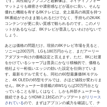
です。高性能なアプコンと超解像は、ネイティブフォー
マットよりも緻密さや濃密感などが遥かに良い。そんな
優れた機能を有する8Kテレビは、史上最高の画質を持つ
8K番組がそのまま観られるだけでなく、手持ちの2K/4K
コンテンツが更に良い質感で観られるのです。このメリ
ットがあるならば、8Kテレビが普及しないわけがないで
しょう。
あとは価格の問題だけ。現状の8Kテレビ市場を見ると、
ソニーは200万円、LGも180万円からと、まだアーリー
アダプター向けの価格設定と言えます。ただ、8Kに社運
をかけているシャープは普及にかなり積極的で、価格も
他社より一桁低いエッジの効いた設定を仕掛けていま
す。最新モデルで見ても、同社の60型最廉価8Kモデル
と、4K OLEDの65型モデルでは、さほど値段が変わりま
せん。8Kチューナー非搭載のBW1ならば20万円台とな
っていることも珍しくはなく、しかも外部チューナーを
接続できるようHDMI 2.1対応のアップデートが
リリース
されている
ので、まずはアプコンの威力を確認して、チ