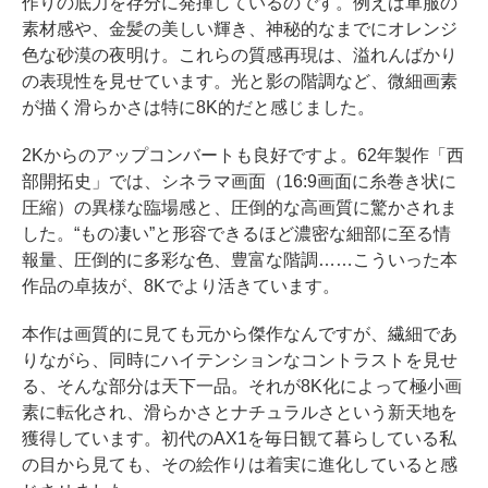
作りの底力を存分に発揮しているのです。例えば軍服の
素材感や、金髪の美しい輝き、神秘的なまでにオレンジ
色な砂漠の夜明け。これらの質感再現は、溢れんばかり
の表現性を見せています。光と影の階調など、微細画素
が描く滑らかさは特に8K的だと感じました。
2Kからのアップコンバートも良好ですよ。62年製作「西
部開拓史」では、シネラマ画面（16:9画面に糸巻き状に
圧縮）の異様な臨場感と、圧倒的な高画質に驚かされま
した。“もの凄い”と形容できるほど濃密な細部に至る情
報量、圧倒的に多彩な色、豊富な階調……こういった本
作品の卓抜が、8Kでより活きています。
本作は画質的に見ても元から傑作なんですが、繊細であ
りながら、同時にハイテンションなコントラストを見せ
る、そんな部分は天下一品。それが8K化によって極小画
素に転化され、滑らかさとナチュラルさという新天地を
獲得しています。初代のAX1を毎日観て暮らしている私
の目から見ても、その絵作りは着実に進化していると感