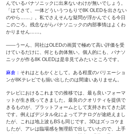
んでいるパナソニックに出来ないわけが無いでしょう。
「はてさて、一体どういうつもりで8K OLEDを出さない
のやら……」。私でさえそんな疑問が浮かんでくる今日
このごろ。残念ながらパナソニックの内部事情はよくわ
かりません……。
――うーん、同社はOLEDの画質で極めて高い評価を受
けているだけに、何とも勿体無い。個人的にも、パナソ
ニックが作る8K OLEDは是非見てみたいところです。
麻倉：
それはともかくとして。ある程度のバリエーショ
ンが8Kテレビでも揃い出したのは間違いありません。
テレビにおけるこれまでの推移では、最も良いフォーマ
ットが生き残ってきました。最良のクオリティを提供で
きるものが、プラットフォームとして支持されてきた訳
です。例えばデジタル化によってアナログが途絶えまし
たが、これは地上波もBSも同じです。3Dはズッコケま
したが、アレは臨場感を無理筋で出していたので、上手