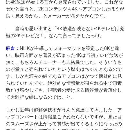
は4K放送が始まる前から発売されていました。これがな
ぜかと言うと、2Kコンテンツも4Kへアプコンしたほうが
良く見えるから、とメーカーが考えたからです。
――当時を思い出すと「4K放送が映らない4Kテレビは究
極の2Kテレビだ！」なんて言ってましたっけ。
麻倉：
NHKが主導してフォーマットを策定した8Kと違
い、映画方面から普及が広まった4Kは当初テレビ放送が
無く、もちろんチューナーも非搭載でした。そういうも
のが堂々と売られていたという歴史はちゃんとあるので
す。しかも頼みの綱であるアプコンはかつて懐疑的に見
られていたんです。絶対的な情報量が限られる中で画素
数だけ増やしても、視聴者の受け取る情報量が希薄化し
て大雑把な絵になるのでは、と。
しかし近年は超解像技術がうんと発達してきました。ア
ップコンバートは情報量こそ変わらないですが、見た目
のスムーズさが上がって質感が出てくるようになったの