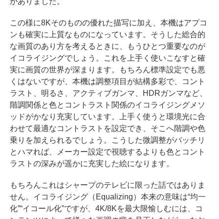
がありました。
この様に8Kそのものの優れた描写に加え、本機はアプコ
ンも確実に上質なものになっています。そうした総合的
な画質のあり方を考えるときに、もうひとつ重要なのが
イコライジングでしょう。これを上手く使いこなすと確
実に画質の世界が深まります。もちろん標準設定でも悪
くはないですが、本機は調整項目が結構多彩で、コント
ラスト、明るさ、アクティブガンマ、HDRガンマなど、
階調関係と色とコントラスト関係のイコライジングメソ
ッドがかなり充実しています。上手く使うと環境光に合
わせて最適なコントラストを設定でき、そこへ階調や色
乗りを加えられるでしょう。こうした微調整がバッチリ
とハマれば、メーカー設定で視聴するよりも色とコント
ラストの深みが遥かに充実した絵になります。
もちろんこれはシャープのテレビに限った話ではありま
せん。イコライジング（Equalizing）本来の意味は“均一
化”“イコール化”ですが、4K/8Kを最大限愉しむには、コ