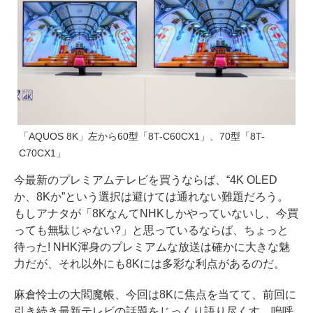
「AQUOS 8K」左から60型「8T-C60CX1」、70型「8T-
C70CX1」
今最新のプレミアムテレビを買うならば、“4K OLED
か、8Kか”という選択は避けては通れない難題だろう。
もしアナタが「8KなんてNHKしかやっていないし、今買
っても無駄じゃない?」と思っているならば、ちょっと
待った! NHK渾身のプレミアムな放送は確かに大きな魅
力だが、それ以外にも8Kには多彩な利点があるのだ。
麻倉怜士の大閻魔帳、今回は8Kに焦点を当てて、前回に
引き続き最新テレビの話題をじっくり語り尽くす。嗚呼