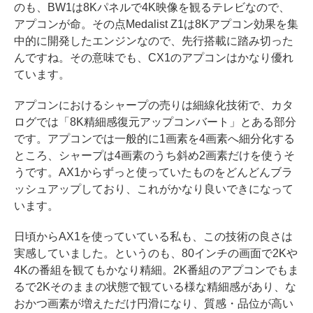
のも、BW1は8Kパネルで4K映像を観るテレビなので、
アプコンが命。その点Medalist Z1は8Kアプコン効果を集
中的に開発したエンジンなので、先行搭載に踏み切った
んですね。その意味でも、CX1のアプコンはかなり優れ
ています。
アプコンにおけるシャープの売りは細線化技術で、カタ
ログでは「8K精細感復元アップコンバート」とある部分
です。アプコンでは一般的に1画素を4画素へ細分化する
ところ、シャープは4画素のうち斜め2画素だけを使うそ
うです。AX1からずっと使っていたものをどんどんブラ
ッシュアップしており、これがかなり良いできになって
います。
日頃からAX1を使っていている私も、この技術の良さは
実感していました。というのも、80インチの画面で2Kや
4Kの番組を観てもかなり精細。2K番組のアプコンでもま
るで2Kそのままの状態で観ている様な精細感があり、な
おかつ画素が増えただけ円滑になり、質感・品位が高い