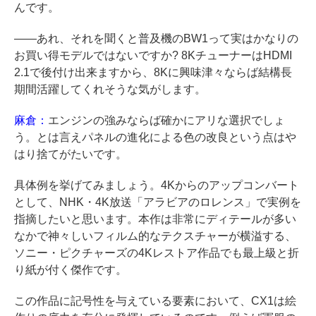
んです。
――あれ、それを聞くと普及機のBW1って実はかなりの
お買い得モデルではないですか? 8KチューナーはHDMI
2.1で後付け出来ますから、8Kに興味津々ならば結構長
期間活躍してくれそうな気がします。
麻倉：
エンジンの強みならば確かにアリな選択でしょ
う。とは言えパネルの進化による色の改良という点はや
はり捨てがたいです。
具体例を挙げてみましょう。4Kからのアップコンバート
として、NHK・4K放送「アラビアのロレンス」で実例を
指摘したいと思います。本作は非常にディテールが多い
なかで神々しいフィルム的なテクスチャーが横溢する、
ソニー・ピクチャーズの4Kレストア作品でも最上級と折
り紙が付く傑作です。
この作品に記号性を与えている要素において、CX1は絵