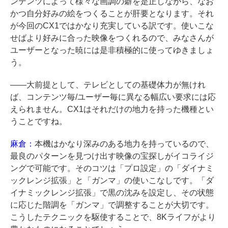
ンテンツによって様々な画調の癖を是正しながら、なお
かつ自分好みの絵をつくることが肝要となります。それ
が今回のCX1ではかなり充実している訳です。使いこな
せばより好みに合った映像をつくれるので、みなさんが
ユーザーとなった暁には是非積極的に使ってゆきましょ
う。
――大前提として、テレビとしての基礎体力が無けれ
ば、コンテンツ毎/ユーザー毎に異なる幅広い要求には応
えられません。CX1はそれだけの地力を持った機種とい
うことですね。
麻倉：
本機はかなり深みのある地力を持っているので、
最良のパターンを見つけ出す映像の宝探しがイコライジ
ングで可能です。そのコツは「プロ設定」の「ダイナミ
ックレンジ拡張」と「ガンマ」の使いこなしです。「ダ
イナミックレンジ拡張」で黒の沈みを設定し、その状態
に応じた階調を「ガンマ」で調整することが大切です。
こうしたテクニックを駆使することで、8Kライフがより