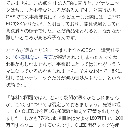
ていません。この点を“中の人”的に言うと、パナソニッ
クはちょっと不幸なところがあるんです。と言うのも、
CESで前の事業部長にインタビューした際には「是非OL
EDで8Kやりたい!」と明言しており、開発現場としては
意欲満々の様子でした。ただ商品化となると、なかなか
難しいところがある様子なんです。
ところが遡ること1年、つまり昨年のCESで、津賀社長
の
「8K意味ない」発言
が報道されてしまったんですね。
邪推かもしれませんが、事業部にとってはこれがトラウ
マになっているのかもしれません。そんなわけで、8Kに
対してはパナソニックだけが何の音沙汰もなし、という
状態です。
「部材の問題では?」という疑問が湧くかもしれません
が、この点については否定しておきましょう。先述の通
り、8K OLEDは今回LGが88型に加えて77型を出してき
ました。しかも77型の市場価格はおよそ180万円で、200
万円するソニーより安いんです。OLED開発タッグを組