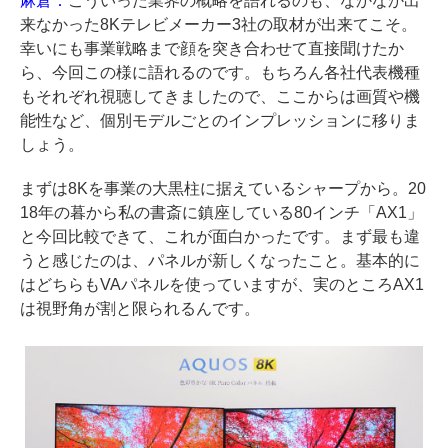
麻倉：
こういった業界の概略を語れるのも、なかなか出
来なかった8Kテレビメーカー3社の取材が出来てこそ。
幸いにも事業戦略まで顔を突き合わせて直接聞けたか
ら、今回この様に語れるのです。もちろん各社代表機種
もそれぞれ視聴してきましたので、ここからは画質や機
能性など、個別モデルごとのインプレッションに移りま
しょう。
まずは8Kを事業の大黒柱に据えているシャープから。20
18年の暮から私の書斎に鎮座している80インチ「AX1」
と今回比較できて、これが面白かったです。まず最も違
うと感じたのは、パネルが新しくなったこと。基本的に
はどちらもVAパネルを使っていますが、実のところAX1
は視野角が割と限られるんです。