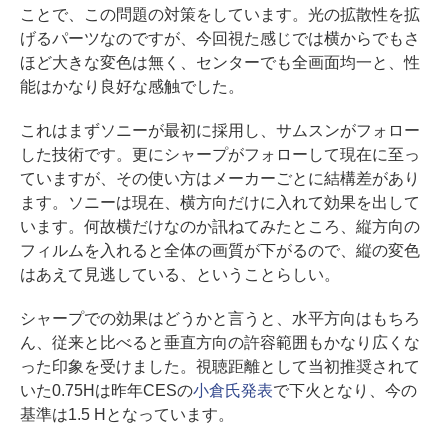
ことで、この問題の対策をしています。光の拡散性を拡
げるパーツなのですが、今回視た感じでは横からでもさ
ほど大きな変色は無く、センターでも全画面均一と、性
能はかなり良好な感触でした。
これはまずソニーが最初に採用し、サムスンがフォロー
した技術です。更にシャープがフォローして現在に至っ
ていますが、その使い方はメーカーごとに結構差があり
ます。ソニーは現在、横方向だけに入れて効果を出して
います。何故横だけなのか訊ねてみたところ、縦方向の
フィルムを入れると全体の画質が下がるので、縦の変色
はあえて見逃している、ということらしい。
シャープでの効果はどうかと言うと、水平方向はもちろ
ん、従来と比べると垂直方向の許容範囲もかなり広くな
った印象を受けました。視聴距離として当初推奨されて
いた0.75Hは昨年CESの
小倉氏発表
で下火となり、今の
基準は1.5 Hとなっています。