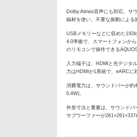
Dolby Atmos音声にも対
鍮材を使い、不要な振動による
USBメモリーなどに収めた192kHz
4.0準拠で、スマートフォンか
のリモコンで操作できるAQUO
入力端子は、HDMIと光デジタ
力はHDMIが1系統で、eARCに対
消費電力は、サウンドバーが約48
0.4W)。
外形寸法と重量は、サウンドバーが1,
サブウーファーが261×261×337m