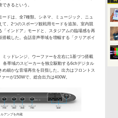
験できるという。
モードは、全7種類。シネマ、ミュージック、ニュ
えて、2つのスポーツ観戦用モードを追加。室内競
る「インドア」モードと、スタジアムの臨場感を再
新搭載した。会話音声帯域を増幅する「クリアボイ
、ミッドレンジ、ウーファーを左右に1基づつ搭載
。各帯域のスピーカーを独立駆動する6chデジタル
きめ細かな音場再生を目指した。出力はフロントス
ファーが150Wで、総合出力は400W。
タルアンプを内蔵