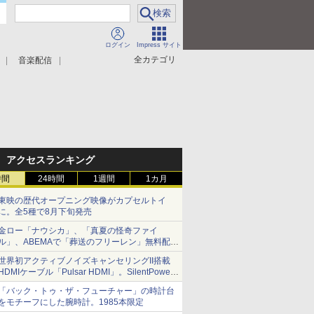
ログイン
Impress サイト
全カテゴリ
音楽配信
アクセスランキング
時間
24時間
1週間
1カ月
東映の歴代オープニング映像がカプセルトイ
に。全5種で8月下旬発売
金ロー「ナウシカ」、「真夏の怪奇ファイ
ル」、ABEMAで「葬送のフリーレン」無料配信
など。夏の特番・配信情報
世界初アクティブノイズキャンセリングII搭載
HDMIケーブル「Pulsar HDMI」。SilentPower
から
「バック・トゥ・ザ・フューチャー」の時計台
をモチーフにした腕時計。1985本限定