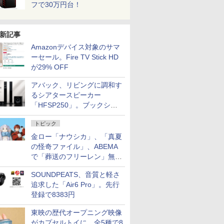
フで30万円台！
新記事
Amazonデバイス対象のサマ
ーセール。Fire TV Stick HD
が29% OFF
アバック、リビングに調和す
るシアタースピーカー
「HFSP250」。ブックシェ
ルフはペア3万円以下
トピック
金ロー「ナウシカ」、「真夏
の怪奇ファイル」、ABEMA
で「葬送のフリーレン」無料
配信など。夏の特番・配信情
SOUNDPEATS、音質と軽さ
報
追求した「Air6 Pro」。先行
登録で8383円
東映の歴代オープニング映像
がカプセルトイに。全5種で8