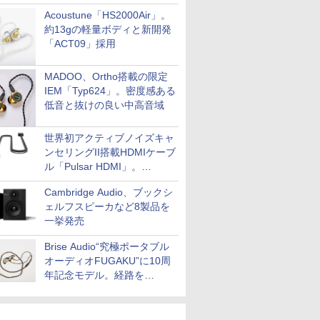
Acoustune「HS2000Air」。
約13gの軽量ボディと新開発
「ACT09」採用
MADOO、Ortho搭載の限定
IEM「Typ624」。密度感ある
低音と抜けの良い中高音域
世界初アクティブノイズキャ
ンセリングII搭載HDMIケーブ
ル「Pulsar HDMI」。
SilentPowerから
Cambridge Audio、ブックシ
ェルフスピーカなど8製品を
一挙発売
Brise Audio“究極ポータブル
オーディオFUGAKU”に10周
年記念モデル。経路を
NISHIKIで統一。400万円