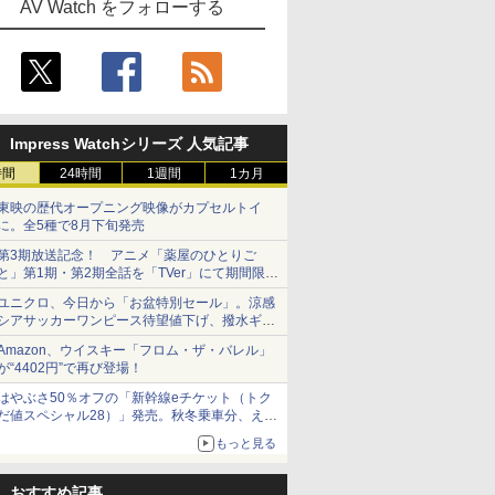
AV Watch をフォローする
Impress Watchシリーズ 人気記事
時間
24時間
1週間
1カ月
東映の歴代オープニング映像がカプセルトイ
に。全5種で8月下旬発売
第3期放送記念！ アニメ「薬屋のひとりご
と」第1期・第2期全話を「TVer」にて期間限定
で順次無料配信開始
ユニクロ、今日から「お盆特別セール」。涼感
シアサッカーワンピース待望値下げ、撥水ギア
ショーツは1990円に
Amazon、ウイスキー「フロム・ザ・バレル」
が“4402円”で再び登場！
はやぶさ50％オフの「新幹線eチケット（トク
だ値スペシャル28）」発売。秋冬乗車分、えき
ねっと限定
もっと見る
おすすめ記事