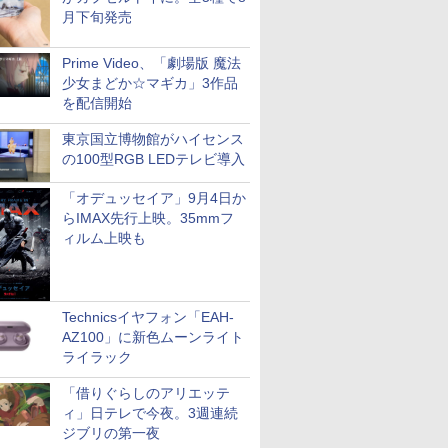
月下旬発売
Prime Video、「劇場版 魔法
少女まどか☆マギカ」3作品
を配信開始
東京国立博物館がハイセンス
の100型RGB LEDテレビ導入
「オデュッセイア」9月4日か
らIMAX先行上映。35mmフ
ィルム上映も
Technicsイヤフォン「EAH-
AZ100」に新色ムーンライト
ライラック
「借りぐらしのアリエッテ
ィ」日テレで今夜。3週連続
ジブリの第一夜