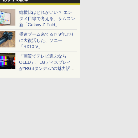
縦横比はどれがいい？ エン
タメ目線で考える、サムスン
新「Galaxy Z Fold」
望遠ブーム来てる!? 9年ぶり
に大復活した、ソニー
「RX10 V」
「画質でテレビ選ぶなら
OLED」、LGディスプレイ
が“RGBタンデム”の魅力訴
求。液晶とのガチ比較も