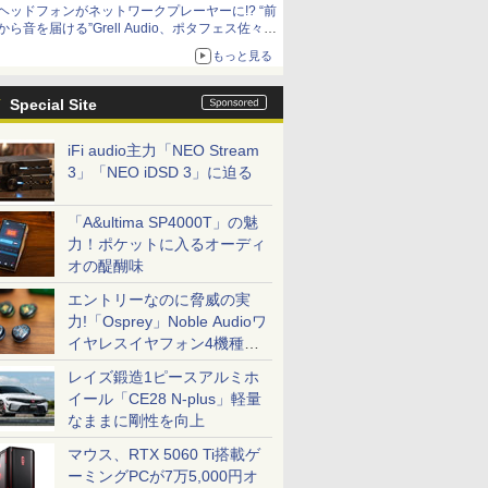
ヘッドフォンがネットワークプレーヤーに!? “前
から音を届ける”Grell Audio、ポタフェス佐々木
的注目展示
もっと見る
Special Site
iFi audio主力「NEO Stream
3」「NEO iDSD 3」に迫る
「A&ultima SP4000T」の魅
力！ポケットに入るオーディ
オの醍醐味
エントリーなのに脅威の実
力!「Osprey」Noble Audioワ
イヤレスイヤフォン4機種を
一気に聴く
レイズ鍛造1ピースアルミホ
イール「CE28 N-plus」軽量
なままに剛性を向上
マウス、RTX 5060 Ti搭載ゲ
ーミングPCが7万5,000円オ