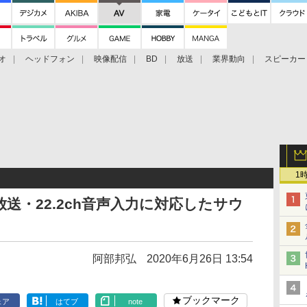
オ
ヘッドフォン
映像配信
BD
放送
業界動向
スピーカー
ェクタ
PS4
BDプレーヤー
映像配信
BD
1
送・22.2ch音声入力に対応したサウ
阿部邦弘
2020年6月26日 13:54
ブックマーク
ェア
はてブ
note