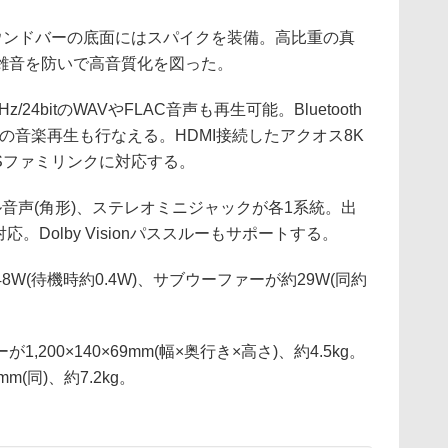
応。サウンドバーの底面にはスパイクを装備。高比重の真
雑音を防いで高音質化を図った。
/24bitのWAVやFLAC音声も再生可能。Bluetooth
らの音楽再生も行なえる。HDMI接続したアクオス8K
Sファミリンクに対応する。
ル音声(角形)、ステレオミニジャックが各1系統。出
応。Dolby Visionパススルーもサポートする。
W(待機時約0.4W)、サブウーファーが約29W(同約
200×140×69mm(幅×奥行き×高さ)、約4.5kg。
m(同)、約7.2kg。