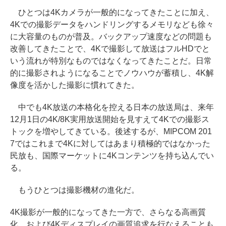
ひとつは4Kカメラが一般的になってきたことに加え、
4Kでの撮影データをハンドリングするメモリなども徐々
に大容量のものが普及。バックアップ速度などの問題も
改善してきたことで、4Kで撮影して放送はフルHDでと
いう流れが特別なものではなくなってきたことだ。日常
的に撮影されようになることでノウハウが蓄積し、4K解
像度を活かした撮影に慣れてきた。
中でも4K放送の本格化を控える日本の放送局は、来年
12月1日の4K/8K実用放送開始を見すえて4Kでの撮影ス
トックを増やしてきている。後述するが、MIPCOM 201
7ではこれまで4Kに対してはあまり積極的ではなかった
民放も、国際マーケットに4Kコンテンツを持ち込んでい
る。
もうひとつは撮影機材の進化だ。
4K撮影が一般的になってきた一方で、さらなる高画質
化、および4Kディスプレイの画質追求を行なえることも