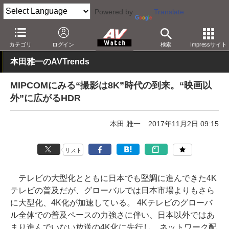
Powered by
Translate
AV Watch
コンテンツ・サービス
放送
8K
カテゴリ
ログイン
検索
Impressサイト
本田雅一のAVTrends
MIPCOMにみる“撮影は8K”時代の到来。“映画以
外”に広がるHDR
本田 雅一
2017年11月2日 09:15
リスト
テレビの大型化とともに日本でも堅調に進んできた4K
テレビの普及だが、グローバルでは日本市場よりもさら
に大型化、4K化が加速している。 4Kテレビのグローバ
ル全体での普及ペースの力強さに伴い、日本以外ではあ
まり進んでいない放送の4K化に先行し、ネットワーク配