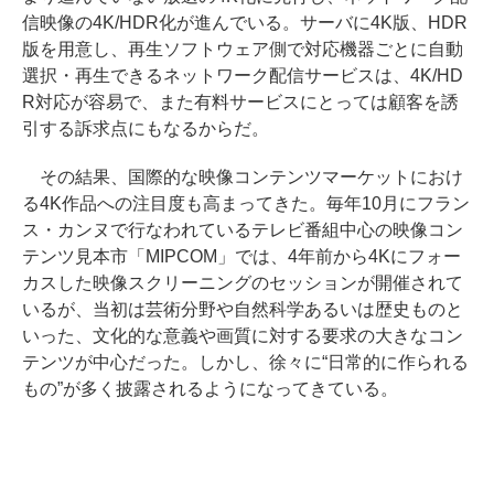
信映像の4K/HDR化が進んでいる。サーバに4K版、HDR
版を用意し、再生ソフトウェア側で対応機器ごとに自動
選択・再生できるネットワーク配信サービスは、4K/HD
R対応が容易で、また有料サービスにとっては顧客を誘
引する訴求点にもなるからだ。
その結果、国際的な映像コンテンツマーケットにおけ
る4K作品への注目度も高まってきた。毎年10月にフラン
ス・カンヌで行なわれているテレビ番組中心の映像コン
テンツ見本市「MIPCOM」では、4年前から4Kにフォー
カスした映像スクリーニングのセッションが開催されて
いるが、当初は芸術分野や自然科学あるいは歴史ものと
いった、文化的な意義や画質に対する要求の大きなコン
テンツが中心だった。しかし、徐々に“日常的に作られる
もの”が多く披露されるようになってきている。