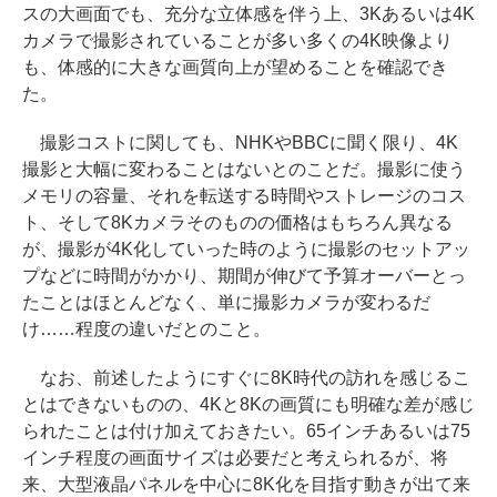
スの大画面でも、充分な立体感を伴う上、3Kあるいは4K
カメラで撮影されていることが多い多くの4K映像より
も、体感的に大きな画質向上が望めることを確認でき
た。
撮影コストに関しても、NHKやBBCに聞く限り、4K
撮影と大幅に変わることはないとのことだ。撮影に使う
メモリの容量、それを転送する時間やストレージのコス
ト、そして8Kカメラそのものの価格はもちろん異なる
が、撮影が4K化していった時のように撮影のセットアッ
プなどに時間がかかり、期間が伸びて予算オーバーとっ
たことはほとんどなく、単に撮影カメラが変わるだ
け……程度の違いだとのこと。
なお、前述したようにすぐに8K時代の訪れを感じるこ
とはできないものの、4Kと8Kの画質にも明確な差が感じ
られたことは付け加えておきたい。65インチあるいは75
インチ程度の画面サイズは必要だと考えられるが、将
来、大型液晶パネルを中心に8K化を目指す動きが出て来