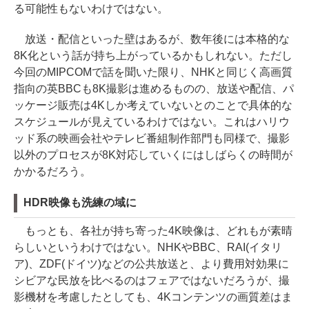
る可能性もないわけではない。
放送・配信といった壁はあるが、数年後には本格的な
8K化という話が持ち上がっているかもしれない。ただし
今回のMIPCOMで話を聞いた限り、NHKと同じく高画質
指向の英BBCも8K撮影は進めるものの、放送や配信、パ
ッケージ販売は4Kしか考えていないとのことで具体的な
スケジュールが見えているわけではない。これはハリウ
ッド系の映画会社やテレビ番組制作部門も同様で、撮影
以外のプロセスが8K対応していくにはしばらくの時間が
かかるだろう。
HDR映像も洗練の域に
もっとも、各社が持ち寄った4K映像は、どれもが素晴
らしいというわけではない。NHKやBBC、RAI(イタリ
ア)、ZDF(ドイツ)などの公共放送と、より費用対効果に
シビアな民放を比べるのはフェアではないだろうが、撮
影機材を考慮したとしても、4Kコンテンツの画質差はま