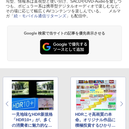
写型、情報系は直視型と使い分け、SACDやDVD-Audioを愛しつ
つも、ポピュラー系は携帯型デジタルオーディオで楽しむなど、
その場に応じて幅広くAVコンテンツを楽しんでいる。 メルマ
ガ「
続・モバイル通信リターンズ
」も配信中。
Google 検索で当サイトの記事を優先表示させる
一見地味なHDR新規格
HDRこそ高画質の本
「HDR10+」が、多く
命。オリジナル作品に
の消費者に魅力的な体
積極投資するひかりTV