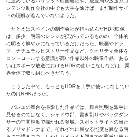
に進めているハリウッド映画会社や、放送局や放送系コ
ンテンツ制作会社の中でも大手を除けば、まだ制作サイ
ドの理解が進んでいないようだ。
たとえばスペインの制作会社が持ち込んだHDR映像
は、多少、明暗のレンジが拡がっているものの、全体的
に明るく鮮やかになっているだけだった。映画やドラ
マ、ナチュラルヒストリー作品など、クオリティ全体を
コントロールする意識が高い作品以外の映像作品、ある
いはスポーツ放送におけるHDRの使いこなしなどは、業
界全体で取り組むべきだろう。
こうした中で、もっともHDRを上手に使いこなしてい
たのはNHKだった。
バレエの舞台を撮影した作品では、舞台照明を派手に
見せるのではなく、シャドウ部、書き割りやバックダン
サーの中間輝度で描かれる領域、スポットライトの当た
るプリマドンナまで、それぞれに異なる照度を異なる明
るさで描きつつ、しかしハイライト部まで色彩感は失わ