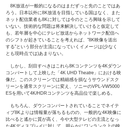
8K放送が一般的になるのはまだずっと先のことではあ
ろう。日本以外に8K放送を目指している国はなく、また
ネット配信業者も8Kに対しては今のところ興味を示して
いない。技術的な問題は将来解決していけると仮定して
も、若年層を中心にテレビ放送からネットワーク配信へ
のシフトが起きていることを考えれば、”8K映像を送出
する”という部分が主流になっていくイメージは(少なく
とも現時点では)あまりない。
しかし、刮目すべきはこれら8Kコンテンツを4Kダウン
コンバートして上映した「4K UHD Theatre」における映
像だ。このスクリーンでは精細感を損なうサウンドスク
リーンを通常スクリーンに変え、ソニーのVPL-VW5000
ESを用いて4K/HDRコンテンツを高品位で楽しめる。
もちろん、ダウンコンバートされていることでネイテ
ィブ8Kよりは情報量が落ちるものの、一般的な4K映像に
比べると遙かに質が高く、今や大型テレビの主流となっ
た4Kディスプレイに対して、明らかにワンランク上の映