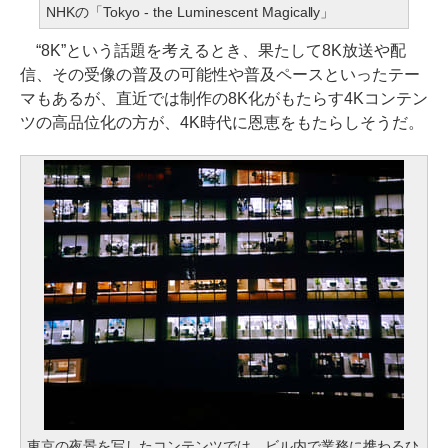
NHKの「Tokyo - the Luminescent Magically」
“8K”という話題を考えるとき、果たして8K放送や配
信、その受像の普及の可能性や普及ペースといったテー
マもあるが、直近では制作の8K化がもたらす4Kコンテン
ツの高品位化の方が、4K時代に恩恵をもたらしそうだ。
東京の夜景を写したコンテンツでは、ビル内で業務に携わるひ