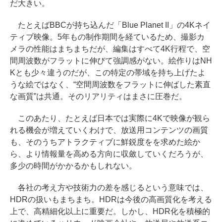
だ大きい。
たとえばBBCが持ち込んだ「Blue Planet II」の4Kネイ
ティブ映像。5年もの制作期間を経ているため、撮影カ
メラの性能はまちまちだが、編集はすべて4K行程で、空
間周波数がフラットに伸びて強調感がない。絵作りはNH
Kとも少々違うのだが、この特定の帯域を持ち上げたよ
うな絵ではなく、“空間周波数をフラットに伸ばした素直
な画質”は共通。そのリアリティはまさに圧巻だ。
このあたり、たとえば日本では実際に4Kで映像が観ら
れる機会が増えていくわけで、放送用コンテンツの画質
も、そのうちアトラクティブに鮮鋭度をを求めた絵か
ら、より情報量を高める方向に収斂していくだろうが、
多少の時間がかかるかもしれない。
各社の考え方や技術力の差を感じるという意味では、
HDRの扱いもまちまち。HDRは今後の高画質化を考える
上で、高精細化以上に重要だ。しかし、HDR化を積極的