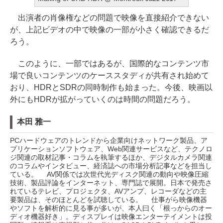
出演者の肖像権などの問題で映像を直接紹介できない
が、上記ビデオの中で映像の一部が小さく確認できるだ
ろう。
このように、一部ではあるが、国際的なコンテンツ市
場で良いコンテンツのケーススタディが共有され始めて
おり、HDRとSDRの同時制作も始まった。今後、映画以
外にもHDRが拡がっていくのは時間の問題だろう。
本田 雅一
PCハードウェアのトレンドから企業向けネットワーク製品、ア
プリケーションソフトウェア、Web関連サービスなど、テクノロ
ジ関連の取材記事・コラムを執筆するほか、デジタルカメラ関連
のコラムやインタビュー、経済誌への市場分析記事などを担当し
ている。 AV関係では次世代光ディスク関連の動向や映像圧縮
技術、製品評論をインターネット、専門誌で展開。日本で発売さ
れているテレビ、プロジェクタ、AVアンプ、レコーダなどの主
要製品は、そのほとんどを試聴している。 仕事がら映像機器
やソフトを解析的に見る事が多いが、本人曰く「根っからのオー
ディオ機器好き」。ディスプレイは映像エンターテイメントは投