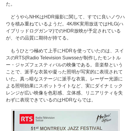
た。
どうやらNHKはHDR撮影に関して、すでに良いノウハ
ウを積み重ねているようだ。4K/8K実用放送ではHLG(ハ
イブリッドログガンマ)でのHDR放映が予定されている
が、その品質に期待が持てる。
もうひとつ極めて上手にHDRを使っていたのは、スイ
スのRTS(Radio Television Suwsseが制作したモントル
ー・ジャズフェスティバルの映像である。音楽祭という
ことで、派手な衣装や凝った照明が写実的に表現されて
いた。真っ暗なステージに派手な衣装。レーザー光源に
よる照明効果にスポットライトなど、実にダイナミック
レンジが広い映像を色彩感、立体感、リニアリティを失
わずに表現できているのはHDRならでは。