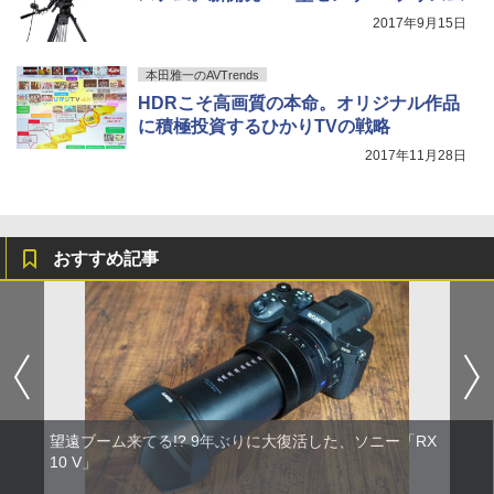
2017年9月15日
本田雅一のAVTrends
HDRこそ高画質の本命。オリジナル作品
に積極投資するひかりTVの戦略
2017年11月28日
おすすめ記事
望遠ブーム来てる!? 9年ぶりに大復活した、ソニー「RX
10 V」