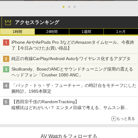
●
●
●
アクセスランキング
1時間
24時間
1週間
1カ月
iPhone AirやAirPods Pro 3などのAmazonタイムセール、今夜終
了【今日みつけたお買い得品】
純正の有線CarPlay/Android Autoをワイヤレス化するアダプタ
Skullcandy、BoseのANCとサウンドチューニング採用の震える
ヘッドフォン「Crusher 1080 ANC」
「バック・トゥ・ザ・フューチャー」の時計台をモチーフにした
腕時計。1985本限定
【西田宗千佳のRandomTracking】
縦横比はどれがいい？ エンタメ目線で考える、サムスン新
「Galaxy Z Fold」
もっと見る
AV Watch をフォローする