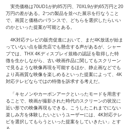
実売価格は70UD1が約85万円、70XL9が約65万円と20
万円の差がある。2つの製品を並べた展示を行なうこと
で、画質と価格のバランスで、どちらを選択したらいい
のかといった提案が可能とある。
4K対応テレビの販売促進において、まだ4K放送が始ま
っていない点を販売店でも懸念する声があるが、シャー
プでは、THX 4Kディスプレイ規格の認証を取得した特
徴を生かしながら、古い映画作品に関してもスクリーン
で見るような映像再現を可能するほか、静止画などでも
より高画質な映像を楽しめるといった提案によって、4K
対応テレビならではの特徴を訴求する考えだ。
「キセノンやカーボンアークといったモードを用意す
ることで、映画が撮影された時代のスクリーンの状況に
近い形での映像再現もできる。こうしたこれまでにない
楽しみ方を体験したいというユーザーには、4K対応テレ
ビを選択してもらうといった提案をしていきたい」とす
る。