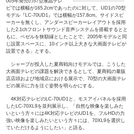
005年発売の57型液晶テレ
ビでは横幅が165.2cmであったのに対して、UD1の70型
モデル『LC-70UD1』では横幅が157.8cm。サイドスピ
ーカーを無くし、アンダースピーカーレイアウトを採用
した2.1chフロントサウンド音声システムを搭載するとと
もに、ベゼルを狭額縁としたことで、2005年モデルと同
じ設置スペースに、10インチ以上大きな大画面テレビが
設置できる」とする。
シャープが投入した夏商戦向けモデルでは、こうした
大画面テレビの課題を解決できるとして、夏商戦の量販
店店頭および地域店における展示で、70型の大画面テレ
ビの展示に力を注ぐ姿勢を明らかにする。
4K対応テレビのLC-70UD1と、モスアイパネルを採用
したLC-70XL9を並列展示し、「自然な映像を楽しみた
いという方々には4K対応テレビのUD1を、フルHDの力
強い映像を楽しみたいという方々には、70XL9を選択し
ていただけるようにしたい」と語る。