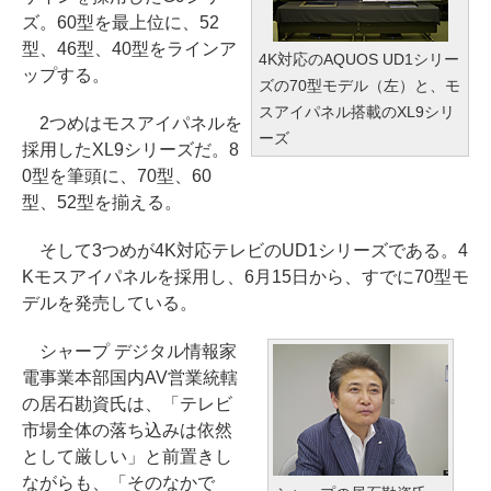
ズ。60型を最上位に、52
型、46型、40型をラインア
4K対応のAQUOS UD1シリー
ップする。
ズの70型モデル（左）と、モ
スアイパネル搭載のXL9シリ
2つめはモスアイパネルを
ーズ
採用したXL9シリーズだ。8
0型を筆頭に、70型、60
型、52型を揃える。
そして3つめが4K対応テレビのUD1シリーズである。4
Kモスアイパネルを採用し、6月15日から、すでに70型モ
デルを発売している。
シャープ デジタル情報家
電事業本部国内AV営業統轄
の居石勘資氏は、「テレビ
市場全体の落ち込みは依然
として厳しい」と前置きし
ながらも、「そのなかで