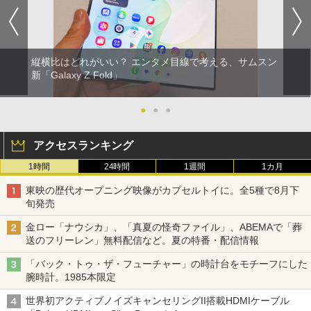
縦横比はどれがいい？ エンタメ目線で考える、サムスン
新「Galaxy Z Fold」
●
●
●
アクセスランキング
1時間
24時間
1週間
1カ月
東映の歴代オープニング映像がカプセルトイに。全5種で8月下
旬発売
金ロー「ナウシカ」、「真夏の怪奇ファイル」、ABEMAで「葬
送のフリーレン」無料配信など。夏の特番・配信情報
「バック・トゥ・ザ・フューチャー」の時計台をモチーフにした
腕時計。1985本限定
世界初アクティブノイズキャンセリングII搭載HDMIケーブル