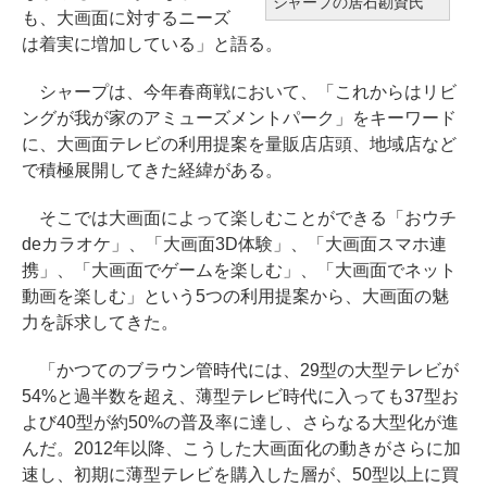
シャープの居石勘資氏
も、大画面に対するニーズ
は着実に増加している」と語る。
シャープは、今年春商戦において、「これからはリビ
ングが我が家のアミューズメントパーク」をキーワード
に、大画面テレビの利用提案を量販店店頭、地域店など
で積極展開してきた経緯がある。
そこでは大画面によって楽しむことができる「おウチ
deカラオケ」、「大画面3D体験」、「大画面スマホ連
携」、「大画面でゲームを楽しむ」、「大画面でネット
動画を楽しむ」という5つの利用提案から、大画面の魅
力を訴求してきた。
「かつてのブラウン管時代には、29型の大型テレビが
54%と過半数を超え、薄型テレビ時代に入っても37型お
よび40型が約50%の普及率に達し、さらなる大型化が進
んだ。2012年以降、こうした大画面化の動きがさらに加
速し、初期に薄型テレビを購入した層が、50型以上に買