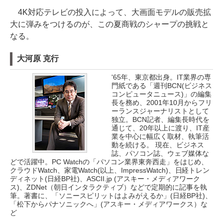
4K対応テレビの投入によって、大画面モデルの販売拡
大に弾みをつけるのが、この夏商戦のシャープの挑戦と
なる。
大河原 克行
'65年、東京都出身。IT業界の専
門紙である「週刊BCN(ビジネス
コンピュータニュース)」の編集
長を務め、2001年10月からフリ
ーランスジャーナリストとして
独立。BCN記者、編集長時代を
通じて、20年以上に渡り、IT産
業を中心に幅広く取材、執筆活
動を続ける。 現在、ビジネス
誌、パソコン誌、ウェブ媒体な
どで活躍中。PC Watchの「パソコン業界東奔西走」をはじめ、
クラウドWatch、家電Watch(以上、ImpressWatch)、日経トレン
ディネット(日経BP社)、ASCII.jp (アスキー・メディアワーク
ス)、ZDNet（朝日インタラクティブ）などで定期的に記事を執
筆。著書に、「ソニースピリットはよみがえるか」(日経BP社)、
「松下からパナソニックへ」(アスキー・メディアワークス）な
ど