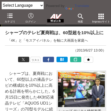
Powered by
Translate
大河原克行のデジタル家電 -最前線-
カテゴリ
ログイン
検索
Impressサイト
シャープのテレビ夏商戦は、60型超を10%以上に
「4K」と「モスアイパネル」を軸に大画面を家庭へ
（2013/6/27 13:00）
リスト
シャープは、夏商戦にお
いて、60型以上の液晶テレ
ビの構成比を10%以上に高
める計画を明らかにした。6
月15日に発売した4K対応液
晶テレビ「AQUOS UD1シ
リーズ」の70型モデルに続
シャープ デジタル情報家電