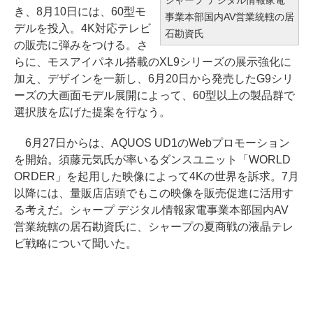
き、8月10日には、60型モ
事業本部国内AV営業統轄の居
デルを投入。4K対応テレビ
石勘資氏
の販売に弾みをつける。さ
らに、モスアイパネル搭載のXL9シリーズの展示強化に
加え、デザインを一新し、6月20日から発売したG9シリ
ーズの大画面モデル展開によって、60型以上の製品群で
選択肢を広げた提案を行なう。
6月27日からは、AQUOS UD1のWebプロモーション
を開始。須藤元気氏が率いるダンスユニット「WORLD
ORDER」を起用した映像によって4Kの世界を訴求。7月
以降には、量販店店頭でもこの映像を販売促進に活用す
る考えだ。シャープ デジタル情報家電事業本部国内AV
営業統轄の居石勘資氏に、シャープの夏商戦の液晶テレ
ビ戦略について聞いた。