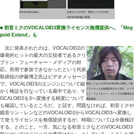
VOCALOID3 Editor
女性ボイスのVY1、男性ボイスのVY2の
VOCALOID3版が登場
■ 初音ミクのVOCALOID3変換ライセンス無償提供へ。「Meg
poid Extend」も
次に発表されたのは、VOCALOID2の
爆発的ヒットの最大の立役者であるクリ
プトン・フューチャー・メディアの対
応。所用で参加できなかったという代表
取締役の伊藤博之氏はビデオメッセージ
で、VOCALOID3のエンジンについて細
初音ミクなどをVOCALOID3用に変換して使
うライセンスを無償提供すると話す、クリプ
かく検証を行なっている最中であり、V
トン・フューチャー・メディアの伊藤博之代
OCALOID2を3へ変換する精度について
表取締役
も確認しているところだ、と話す。問題なければ、初音ミクや
鏡音リン・レンなどのVOCALOID2からVOCALOID3へ変換し
て使うライセンスを無償提供するが、時期については今後検討
する、とのこと。一方、気になる初音ミクなどのVOCALOID3