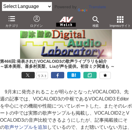
Powered by
Translate
AV Watch
製品
アプリ/ソフトウェア
カテゴリ
ログイン
検索
Impressサイト
第466回:発表されたVOCALOID3の歌声ライブラリを紹介
～坂本美雨、喜多村英梨、Liaが声を提供。初音ミク関連も ～
リスト
9月末に発売されることが明らかとなったVOCALOID3。先
週の記事では、VOCALOID3の中枢であるVOCALOID3 Editor
を中心にその機能や性能についてレポートした。またそのレポ
ートの中では実際の歌声サンプルも掲載し、VOCALOID2とV
OCALOID3の音声比較できるようにしたが、記事掲載後にそ
の
歌声サンプルを追加
しているので、まだ聴いていない方は、