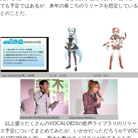
でも予定ではあるが、来年の春ごろのリリースを想定している
とのことだ。
「みんなのボカロ計画」の内容
リング・スズネ
ヒビキ・ルイ
VOCALOID FESTA代表の鈴木龍道氏
Daisy×DaisyのMiKAさん
以上盛りだくさんのVOCALOID3の歌声ライブラリのリリー
ス予定についてまとめてみたが、いかがだっただろうか? VOC