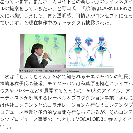
思っています。またボーカロイドとの新しい形のライフスタイ
ルの提案をしていきたい」と野口氏。「絵師はCARNELIANさ
んにお願いしました。青と透明感、可憐さがコンセプトになっ
ています」と現在制作中のキャラクタも披露された。
スタジオディーンの野口和紀専務取締役
i-style project
次は「もふくちゃん」の名で知られるモエジャパンの社長、
福嶋麻衣子氏の登場。モエジャパンは秋葉原を拠点にライブハ
ウスやDJバーなどを展開するとともに、50人のアイドル、ア
ーティストが所属するレーベル＆プロダクション事業、さらに
は他社コンテンツとのコラボレーションを行なうコンテンツプ
ロデュース事業と多角的な展開を行なっているが、そのコンテ
ンツプロデュース事業の一つとしてVOCALOID3に参入すると
いう。