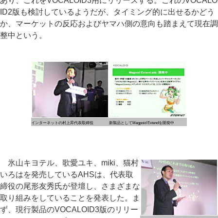
あり、これをVOCALOID3用にリリースする。これのVOCALO
ID2版も検討しているようだが、タイミング的に出せるかどう
か、マーケットの反応およびヤマハ側の意向も踏まえて現在調
整中という。
インターネットの村上昇代表取締役
新製品としてMegpoid Extendを開発中
氷山キヨテル、歌愛ユキ、miki、猫村
いろはを発売しているAHSは、代表取
締役の尾形友秀氏が登壇し、さまざまな
取り組みをしていることを発表した。ま
ず、現行製品のVOCALOID3版のリリー