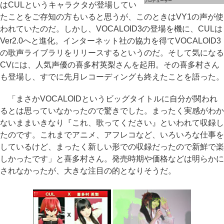
プロデューサー
はCULというキャラクタが登場してい
たことをご存知の方もいると思うが、このときはVY1の声が使
われていたのだ。しかし、VOCALOID3の登場を機に、CULは
Ver2.0へと進化。インターネット社の協力を得てVOCALOID3
の歌声ライブラリをリリースするというのだ。そして気になる
CVには、人気声優の喜多村英梨さんを起用。その喜多村さん
も登場し、すでに先月レコーディングも終えたことを語った。
「まさかVOCALOIDというビッグタイトルに自分が関われ
るとは思っていなかったので驚きでした。まったく実感がわか
ないままいきなり『これ、歌ってください』といわれて収録し
たのです。これまでアニメ、アフレコなど、いろいろな仕事を
しているけど、まったく新しい形での収録だったので新鮮で楽
しかったです」と喜多村さん。発売時期や価格などは明らかに
されなかったが、大きな注目の的となりそうだ。