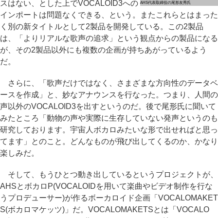
スはない、とした上でVOCALOID3への
AHS代表取締役の尾形友秀氏
インポートは問題なくできる、という。またこれらとはまった
く別の新タイトルとして2製品を開発している。この2製品
は、「よりリアルな歌声の追求」という観点からの製品になる
が、その2製品以外にも複数の企画が持ちあがっているよう
だ。
さらに、「歌声だけではなく、さまざまな方向性のデータベ
ースを作成」と、妙なアナウンスを行なった。つまり、人間の
声以外のVOCALOID3を出すというのだ。後で尾形氏に聞いて
みたところ「動物の声や実際に生存していない発声というのも
研究しております。宇宙人ボカロみたいな形で出せればと思っ
てます」とのこと。どんなものが飛び出してくるのか、かなり
楽しみだ。
そして、もうひとつ動き出しているというプロジェクトが、
AHSとボカロP(VOCALOIDを用いて楽曲やビデオ制作を行な
うプロデューサー)が作るボーカロイド企画「VOCALOMAKET
S(ボカロマケッツ)」だ。VOCALOMAKETSとは「VOCALO