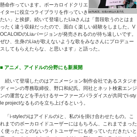
懸命作っています。ボーカロイドクリエ
イターに役立つライブラリを作っていき
1st PLACE。社長の村山久美子氏
たい」と挨拶。続いて登場したLiaさんは「普段歌うのとはま
ったく違う収録だったので、面白く楽しい経験をしました。V
OCALOIDのLiaバージョンが発売されるのが待ち遠しいです。
ぜひ、生身のLiaが歌えないような歌をみなさんにプロデュー
スしてもらえたらな、と思います」と語った。
■ アニメ、アイドルの分野にも新展開
続いて登場したのはアニメーション制作会社であるスタジオ
ディーンの専務取締役、野口和紀氏。同社とネット検索エンジ
ンの運営などを手がけるサーファーズパラダイスが共同でi-sty
le projectなるものを立ち上げるという。
「i-styleのiはアイドルのiと、私のiを掛け合わせたもの。こ
れまでのボーカロイドユーザーにはもちろん、これまでまった
く使ったことのないライトユーザーにも使っていただきたいと