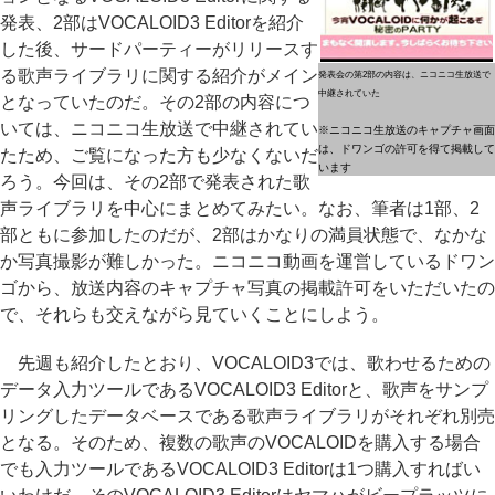
発表、2部はVOCALOID3 Editorを紹介
した後、サードパーティーがリリースす
る歌声ライブラリに関する紹介がメイン
発表会の第2部の内容は、ニコニコ生放送で
中継されていた
となっていたのだ。その2部の内容につ
いては、ニコニコ生放送で中継されてい
※ニコニコ生放送のキャプチャ画面
は、ドワンゴの許可を得て掲載して
たため、ご覧になった方も少なくないだ
います
ろう。今回は、その2部で発表された歌
声ライブラリを中心にまとめてみたい。なお、筆者は1部、2
部ともに参加したのだが、2部はかなりの満員状態で、なかな
か写真撮影が難しかった。ニコニコ動画を運営しているドワン
ゴから、放送内容のキャプチャ写真の掲載許可をいただいたの
で、それらも交えながら見ていくことにしよう。
先週も紹介したとおり、VOCALOID3では、歌わせるための
データ入力ツールであるVOCALOID3 Editorと、歌声をサンプ
リングしたデータベースである歌声ライブラリがそれぞれ別売
となる。そのため、複数の歌声のVOCALOIDを購入する場合
でも入力ツールであるVOCALOID3 Editorは1つ購入すればい