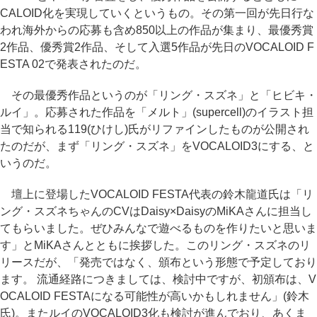
CALOID化を実現していくというもの。その第一回が先日行な
われ海外からの応募も含め850以上の作品が集まり、最優秀賞
2作品、優秀賞2作品、そして入選5作品が先日のVOCALOID F
ESTA 02で発表されたのだ。
その最優秀作品というのが「リング・スズネ」と「ヒビキ・
ルイ」。応募された作品を「メルト」(supercell)のイラスト担
当で知られる119(ひけし)氏がリファインしたものが公開され
たのだが、まず「リング・スズネ」をVOCALOID3にする、と
いうのだ。
壇上に登場したVOCALOID FESTA代表の鈴木龍道氏は「リ
ング・スズネちゃんのCVはDaisy×DaisyのMiKAさんに担当し
てもらいました。ぜひみんなで遊べるものを作りたいと思いま
す」とMiKAさんとともに挨拶した。このリング・スズネのリ
リースだが、「発売ではなく、頒布という形態で予定しており
ます。 流通経路につきましては、検討中ですが、初頒布は、V
OCALOID FESTAになる可能性が高いかもしれません」(鈴木
氏)。またルイのVOCALOID3化も検討が進んでおり、あくま