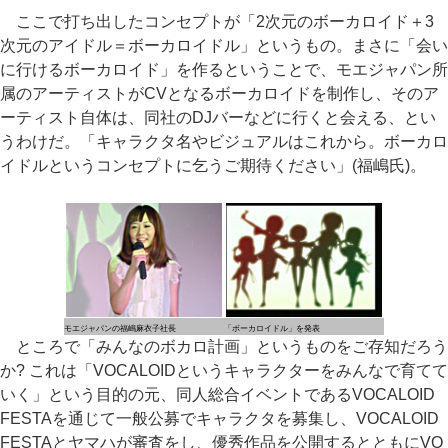
ここで打ち出したコンセプトが「2次元のボーカロイド＋3
次元のアイドル＝ボーカロイドル」というもの。まさに「会い
に行けるボーカロイド」を作るということで、モエジャパン所
属のアーティストがCVとなるボーカロイドを制作し、そのア
ーティスト自体は、同社のDJバーなどに行くと会える、とい
うわけだ。「キャラクタ名やビジュアルはこれから。ボーカロ
イドルというコンセプトに乞うご期待ください」(福嶋氏)。
モエジャパンの福嶋麻衣子社長
「ボーカロイドル」を発表
ところで「みんなのボカロ計画」というものをご存知だろう
か? これは「VOCALOIDというキャラクターをみんなで育てて
いく」という目的の元、同人総合イベントであるVOCALOID
FESTAを通じて一般公募でキャラクタを募集し、VOCALOID
FESTAとヤマハが審査をし、優秀作品を公開するとともにVO