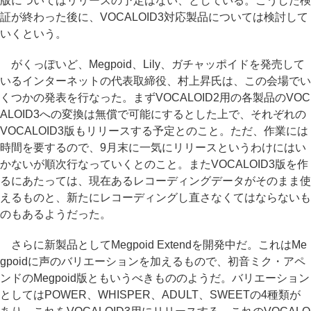
版についてはリリースの予定はない、としている。こうした検
証が終わった後に、VOCALOID3対応製品については検討して
いくという。
がくっぽいど、Megpoid、Lily、ガチャッポイドを発売して
いるインターネットの代表取締役、村上昇氏は、この会場でい
くつかの発表を行なった。まずVOCALOID2用の各製品のVOC
ALOID3への変換は無償で可能にするとした上で、それぞれの
VOCALOID3版もリリースする予定とのこと。ただ、作業には
時間を要するので、9月末に一気にリリースというわけにはい
かないが順次行なっていくとのこと。またVOCALOID3版を作
るにあたっては、現在あるレコーディングデータがそのまま使
えるものと、新たにレコーディングし直さなくてはならないも
のもあるようだった。
さらに新製品としてMegpoid Extendを開発中だ。これはMe
gpoidに声のバリエーションを加えるもので、初音ミク・アペ
ンドのMegpoid版ともいうべきもののようだ。バリエーション
としてはPOWER、WHISPER、ADULT、SWEETの4種類が