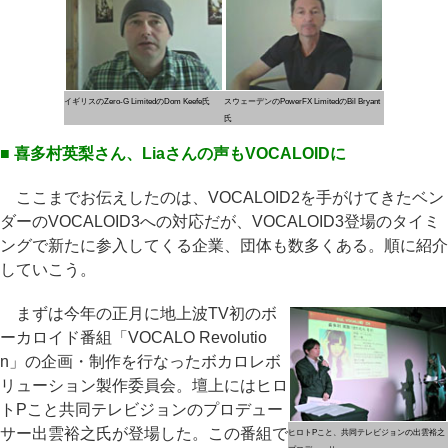
イギリスのZero-G LimitedのDom Keefe氏
スウェーデンのPowerFX LimitedのBil Bryant
氏
■ 喜多村英梨さん、Liaさんの声もVOCALOIDに
ここまでお伝えしたのは、VOCALOID2を手がけてきたベン
ダーのVOCALOID3への対応だが、VOCALOID3登場のタイミ
ングで新たに参入してくる企業、団体も数多くある。順に紹介
していこう。
まずは今年の正月に地上波TV初のボ
ーカロイド番組「VOCALO Revolutio
n」の企画・制作を行なったボカロレボ
リューション製作委員会。壇上にはヒロ
トPこと共同テレビジョンのプロデュー
サー出雲裕之氏が登場した。この番組で
ヒロトPこと、共同テレビジョンの出雲裕之