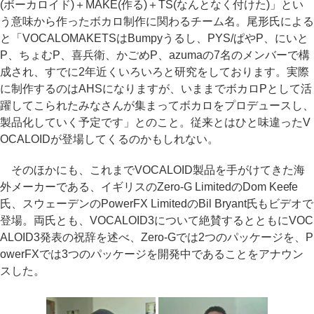
(ボーカロイド)＋MAKE(作る)＋TS(なんとなく付けた)」とい
う意味から作ったボカロ制作に関わるチーム名。尾形氏による
と「VOCALOMAKETSはBumpyうるし、PYS/ぱやP、にいと
P、ちょむP、喜兵衛、かごめP、azumaの7名のメンバーで構
成され、すでに2年近くいろいろと研究をしております。実際
に制作するのはAHSになりますが、いままでボカロPとして活
躍してこられたみなさんが集まってボカロをプロデュースし、
製品化していく予定です」とのこと。従来とはひと味違ったV
OCALOIDが登場してくるのかもしれない。
そのほかにも、これまでVOCALOID製品を手がけてきた海
外メーカーである、イギリスのZero-G LimitedのDom Keefe
氏、スウェーデンのPowerFX LimitedのBil Bryant氏もビデオで
登場。両氏とも、VOCALOID3について絶賛するとともにVOC
ALOID3発表の祝辞を述べ、Zero-Gでは2つのパッケージを、P
owerFXでは3つのパッケージを開発中であることをアナウン
スした。