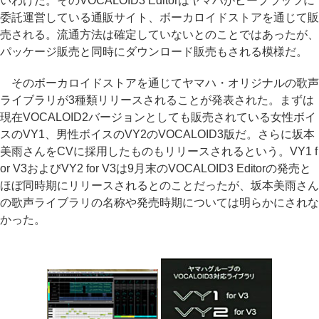
いわけだ。そのVOCALOID3 Editorはヤマハがビープラッツに
委託運営している通販サイト、ボーカロイドストアを通じて販
売される。流通方法は確定していないとのことではあったが、
パッケージ販売と同時にダウンロード販売もされる模様だ。
そのボーカロイドストアを通じてヤマハ・オリジナルの歌声
ライブラリが3種類リリースされることが発表された。まずは
現在VOCALOID2バージョンとしても販売されている女性ボイ
スのVY1、男性ボイスのVY2のVOCALOID3版だ。さらに坂本
美雨さんをCVに採用したものもリリースされるという。VY1 f
or V3およびVY2 for V3は9月末のVOCALOID3 Editorの発売と
ほぼ同時期にリリースされるとのことだったが、坂本美雨さん
の歌声ライブラリの名称や発売時期については明らかにされな
かった。