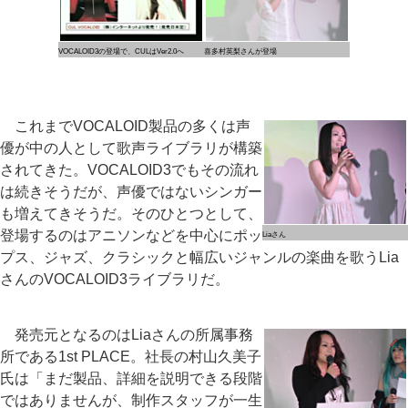
VOCALOID3の登場で、CULはVer2.0へ
喜多村英梨さんが登場
これまでVOCALOID製品の多くは声
優が中の人として歌声ライブラリが構築
されてきた。VOCALOID3でもその流れ
は続きそうだが、声優ではないシンガー
も増えてきそうだ。そのひとつとして、
登場するのはアニソンなどを中心にポッ
Liaさん
プス、ジャズ、クラシックと幅広いジャンルの楽曲を歌うLia
さんのVOCALOID3ライブラリだ。
発売元となるのはLiaさんの所属事務
所である1st PLACE。社長の村山久美子
氏は「まだ製品、詳細を説明できる段階
ではありませんが、制作スタッフが一生