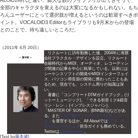
ALOID2時代と違い、膨大な数のライブラリが出てきそうで、
全部のキャラクタを覚えるのは大変になるかもしれない。もち
ろんユーザーにとって選択肢が増えるというのは歓迎すべきポ
イント。VOCALOID3 Editorもライブラリも9月末からの登場
とのことで、待ち遠しいところだ。
（2011年 6月 20日）
リクルートに15年勤務した後、2004年に有限
会社フラクタル・デザインを設立。リクルート
＝ 藤本健 ＝
在籍時代からMIDI、オーディオ、レコーディン
グ関連の記事を中心に執筆している。以前には
シーケンスソフトの開発やMIDIインターフェイ
ス、パソコン用音源の開発に携わったこともあ
るため、現在でも、システム周りの知識は深
い。
著書に「コンプリートDTMガイドブック」(リ
ットーミュージック)、「できる初音ミク&鏡音
リン・レン 」(インプレスジャパン)、
「MASTER OF SONAR」(BNN新社)などがあ
る。また
ブログ型ニュースサイトDTMステーシ
ョン
を運営するほか、All Aboutでは
DTM・デジ
タルレコーディング
担当ガイドも務めている。
Twitterは
@kenfujimoto
。
[Text by
藤本健
]