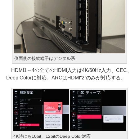
側面側の接続端子はデジタル系
HDMI1～4の全てのHDMI入力は4K/60Hz入力、CEC、
Deep Colorに対応。ARCはHDMI“2”のみが対応する。
4K時にも10bit、12bitのDeep Color対応