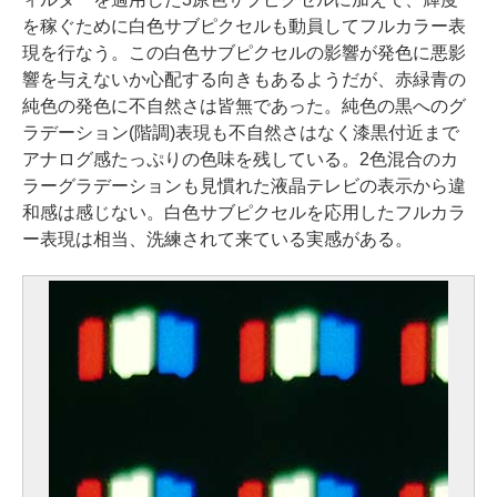
を稼ぐために白色サブピクセルも動員してフルカラー表
現を行なう。この白色サブピクセルの影響が発色に悪影
響を与えないか心配する向きもあるようだが、赤緑青の
純色の発色に不自然さは皆無であった。純色の黒へのグ
ラデーション(階調)表現も不自然さはなく漆黒付近まで
アナログ感たっぷりの色味を残している。2色混合のカ
ラーグラデーションも見慣れた液晶テレビの表示から違
和感は感じない。白色サブピクセルを応用したフルカラ
ー表現は相当、洗練されて来ている実感がある。