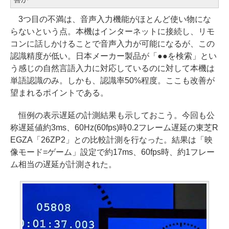
3つ目の不満は、音声入力機能がほとんど使い物にな
らないという点。本機はインターネットに接続し、リモ
コンに話しかけることで音声入力が可能になるが、この
認識精度が低い。日本メーカー製品が「●●を検索」とい
う感じの自然言語入力に対応しているのに対して本機は
単語認識のみ。しかも、認識率50%程度。ここも改善が
望まれるポイントである。
恒例の表示遅延の計測結果も示しておこう。今回も公
称遅延値約3ms、60Hz(60fps)時0.2フレーム遅延の東芝R
EGZA「26ZP2」との比較計測を行なった。結果は「映
像モード=ゲーム」設定で約17ms、60fps時、約1フレー
ム相当の遅延が計測された。