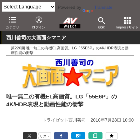
Powered by
Translate
AV Watch
製品
テレビ
LG
カテゴリ
ログイン
検索
Impressサイト
西川善司の大画面☆マニア
第220回 唯一無二の有機EL高画質。LG「55E6P」の4K/HDR表現と動
画性能の衝撃
唯一無二の有機EL高画質。LG「55E6P」の
4K/HDR表現と動画性能の衝撃
トライゼット西川善司
2016年7月28日 10:00
リスト