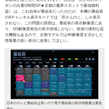
ポンの出番!2時間SP★京都の魔界スポットで最強御利
益!」は、これ自体が番組名だったのだが、本機の番組表
の9チャンネル表示モードでは「所さんのニ」しか表示
されない。この問題の原因は、番組表の表示解像度にあ
り、SD解像度相当の表示領域しかない。前述の便利な拡
大機能もあるので、次期モデルでは4K解像度を活かした
情報量の多い表示に改善してほしい。
日本のテレビ番組名は長いので電子番組表の表示情報量は要改
善か