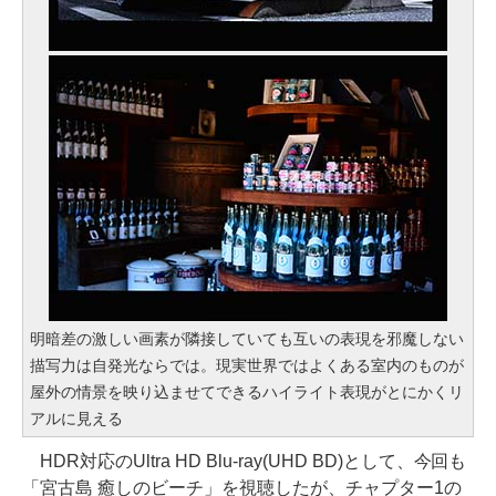
明暗差の激しい画素が隣接していても互いの表現を邪魔しない
描写力は自発光ならでは。現実世界ではよくある室内のものが
屋外の情景を映り込ませてできるハイライト表現がとにかくリ
アルに見える
HDR対応のUltra HD Blu-ray(UHD BD)として、今回も
「宮古島 癒しのビーチ」を視聴したが、チャプター1の