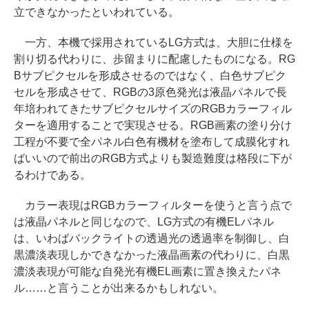
立できなかったといわれている。
一方、本機で採用されているLG方式は、大胆に仕様を
割り切る代わりに、歩留まりに配慮したものになる。RG
Bサブピクセルを形成させるのではなく、白色サブピク
セルを形成させて、RGBの3原色発光は液晶パネルで長
年培われてきたサブピクセルサイズのRGBカラーフィル
ターを適用することで実現させる。RGB画素の塗り分け
工程が不要で全パネル白色有機材を塗布して成膜化すれ
ばいいので前出のRGB方式よりも製造難度は格段に下が
るわけである。
カラー表現はRGBカラーフィルターを使うと言う点で
は液晶パネルと同じなので、LG方式の有機ELパネル
は、いわばバックライトの透過光の透過率を制御し、白
黒濃淡表現しかできなかった液晶画素の代わりに、白黒
濃淡表現が可能な自発光有機EL画素に置き換えたパネ
ル……と言うことが出来るかもしれない。