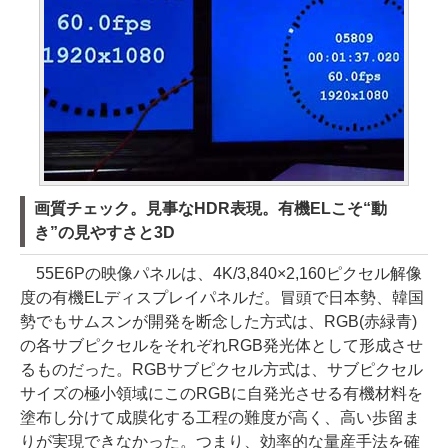
画質チェック。見事なHDR表現。有機ELこそ“動
き”の見やすさと3D
55E6Pの映像パネルは、4K/3,840×2,160ピクセル解像
度の有機ELディスプレイパネルだ。冒頭で日本勢、韓国
勢でもサムスンが開発を断念した方式は、RGB(赤緑青)
の各サブピクセルをそれぞれRGB発光体として形成させ
るものだった。RGBサブピクセル方式は、サブピクセル
サイズの極小領域にこのRGBに自発光させる有機材料を
塗布し分けて成膜化する工程の難度が高く、高い歩留ま
りが実現できなかった。つまり、効率的な量産手法を確