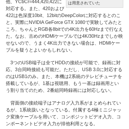
他、YCbCr=444,420,422に
は用意されていた
対応する。また、420および
422は色深度10bit、12bitのDeepColorに対応するとのこ
と。実際にNVIDIA GeForce GTX 1080で実験してみたと
ころ、ちゃんとRGB各8bitでの4K出力を60Hzまで行なえ
た。なお、古めのHDMIケーブルでは4K/30Hzまでしか映
せないので、うまく4K出力できない場合は、HDMIケー
ブルを疑うとよいかもしれない。
3つのUSB端子は全てHDDの接続が可能で、録画に対
応。3台同時接続も可能だ。ただし、USB 3.0に対応する
のはUSB1のみ。また、本機は2系統のテレビチューナを
搭載しているが、1基は視聴用、もう一基は録画用とい
う割り当てのため、2番組同時録画には対応しない。
背面側の接続端子はアナログ入力系がまとめられてい
るが、1系統扱いとなっている。付属する4極ミニジャッ
ク変換ケーブルを用いて、コンポジットビデオ入力、コ
ンポーネントビデオ入力が排他利用となる。