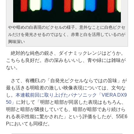
やや暗めの白表現のピクセルの様子。意外なことに白色ピクセ
ルだけを発光させるのではなく、赤青と白を活用しているのが
興味深い
絶対的な純色の鋭さ、ダイナミックレンジはどうか。
こちらも良好だ。赤の深みもいいし、青や緑には雑味が
ない。
さて、有機ELの「自発光ピクセルならではの旨味」が
最も活きる明暗差の激しい映像表現については、文句な
し。
本連載前回に取り上げたパナソニック「VIERA DX9
50」
に対して「明部と暗部が同居した表現はもちろん、
明部と暗部が隣接していても、暗部が暗部であり続けら
れる表示性能に驚かされた」という評価をしたが、55E6
Pにおいても同様だ。