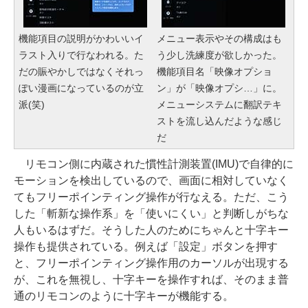
機能項目の説明がかわいいイ
メニュー表示やその構成はも
ラスト入りで行なわれる。た
う少し洗練度が欲しかった。
だの賑やかしではなくそれっ
機能項目名「映像オプショ
ぽい漫画になっているのが立
ン」が「映像オプシ…」に。
派(笑)
メニューシステムに翻訳テキ
ストを流し込んだような感じ
だ
リモコン側に内蔵された慣性計測装置(IMU)で自律的に
モーションを検出しているので、画面に相対していなく
てもフリーポインティング操作が行なえる。ただ、こう
した「斬新な操作系」を「使いにくい」と判断しがちな
人もいるはずだ。そうした人のためにちゃんと十字キー
操作も提供されている。例えば「設定」ボタンを押す
と、フリーポインティング操作用のカーソルが出現する
が、これを無視し、十字キーを操作すれば、そのまま普
通のリモコンのように十字キーが機能する。