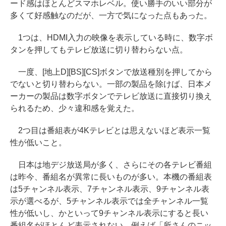
ード感はほとんどスマホレベル。使い勝手のいい部分が
多くて好感触なのだが、一方で気になった点もあった。
1つは、HDMI入力の映像を表示している時に、数字ボ
タンを押してもテレビ放送に切り替わらない点。
一度、[地上D][BS][CS]ボタンで放送種別を押してから
でないと切り替わらない。一部の製品を除けば、日本メ
ーカーの製品は数字ボタンでテレビ放送に直接切り換え
られるため、少々違和感を覚えた。
2つ目は番組表が4Kテレビとは思えないほど表示一覧
性が低いこと。
日本は地デジ放送局が多く、さらにその各テレビ番組
は昨今、番組名が異常に長いものが多い。本機の番組表
は5チャンネル表示、7チャンネル表示、9チャンネル表
示が選べるが、5チャンネル表示では全チャンネル一覧
性が低いし、かといって9チャンネル表示にすると長い
番組名がほとんど表示されない。例えば「所さんのニッ