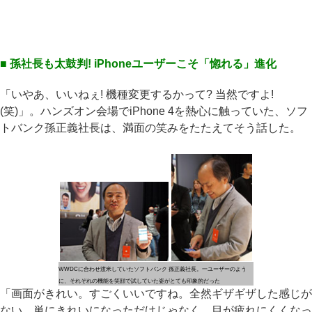
■ 孫社長も太鼓判! iPhoneユーザーこそ「惚れる」進化
「いやあ、いいねぇ! 機種変更するかって? 当然ですよ!
(笑)」。ハンズオン会場でiPhone 4を熱心に触っていた、ソフ
トバンク孫正義社長は、満面の笑みをたたえてそう話した。
WWDCに合わせ渡米していたソフトバンク 孫正義社長。一ユーザーのよう
に、それぞれの機能を笑顔で試していた姿がとても印象的だった
「画面がきれい。すごくいいですね。全然ギザギザした感じが
ない。単にきれいになっただけじゃなく、目が疲れにくくなっ