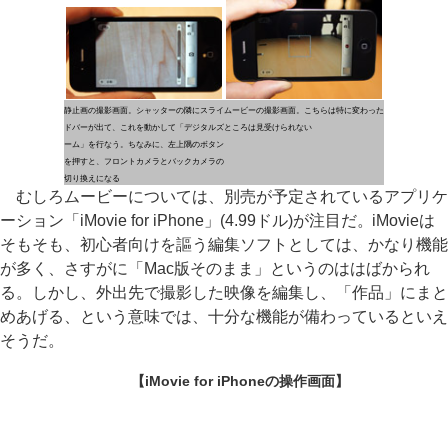
静止画の撮影画面。シャッターの隣にスライ
ムービーの撮影画面。こちらは特に変わった
ドバーが出て、これを動かして「デジタルズ
ところは見受けられない
ーム」を行なう。ちなみに、左上隅のボタン
を押すと、フロントカメラとバックカメラの
切り換えになる
むしろムービーについては、別売が予定されているアプリケ
ーション「iMovie for iPhone」(4.99ドル)が注目だ。iMovieは
そもそも、初心者向けを謳う編集ソフトとしては、かなり機能
が多く、さすがに「Mac版そのまま」というのははばかられ
る。しかし、外出先で撮影した映像を編集し、「作品」にまと
めあげる、という意味では、十分な機能が備わっているといえ
そうだ。
【iMovie for iPhoneの操作画面】