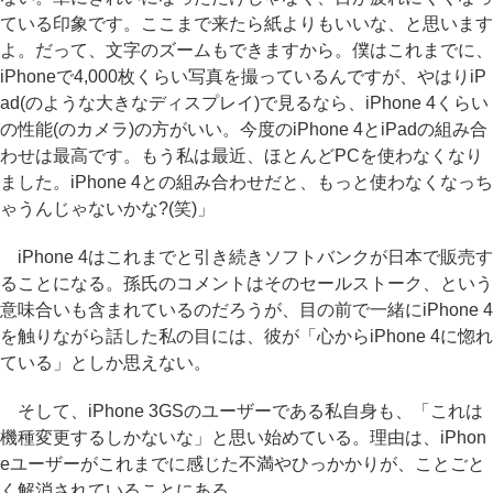
ている印象です。ここまで来たら紙よりもいいな、と思います
よ。だって、文字のズームもできますから。僕はこれまでに、
iPhoneで4,000枚くらい写真を撮っているんですが、やはりiP
ad(のような大きなディスプレイ)で見るなら、iPhone 4くらい
の性能(のカメラ)の方がいい。今度のiPhone 4とiPadの組み合
わせは最高です。もう私は最近、ほとんどPCを使わなくなり
ました。iPhone 4との組み合わせだと、もっと使わなくなっち
ゃうんじゃないかな?(笑)」
iPhone 4はこれまでと引き続きソフトバンクが日本で販売す
ることになる。孫氏のコメントはそのセールストーク、という
意味合いも含まれているのだろうが、目の前で一緒にiPhone 4
を触りながら話した私の目には、彼が「心からiPhone 4に惚れ
ている」としか思えない。
そして、iPhone 3GSのユーザーである私自身も、「これは
機種変更するしかないな」と思い始めている。理由は、iPhon
eユーザーがこれまでに感じた不満やひっかかりが、ことごと
く解消されていることにある。