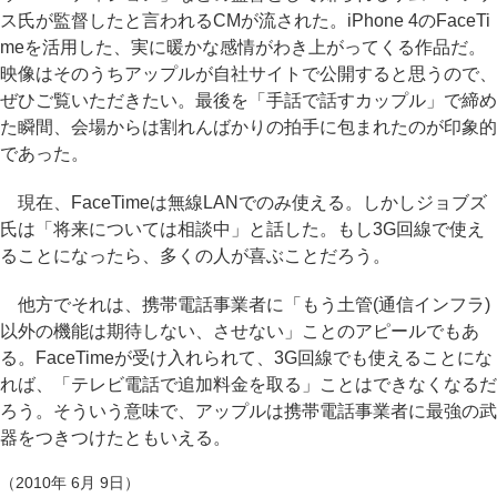
ス氏が監督したと言われるCMが流された。iPhone 4のFaceTi
meを活用した、実に暖かな感情がわき上がってくる作品だ。
映像はそのうちアップルが自社サイトで公開すると思うので、
ぜひご覧いただきたい。最後を「手話で話すカップル」で締め
た瞬間、会場からは割れんばかりの拍手に包まれたのが印象的
であった。
現在、FaceTimeは無線LANでのみ使える。しかしジョブズ
氏は「将来については相談中」と話した。もし3G回線で使え
ることになったら、多くの人が喜ぶことだろう。
他方でそれは、携帯電話事業者に「もう土管(通信インフラ)
以外の機能は期待しない、させない」ことのアピールでもあ
る。FaceTimeが受け入れられて、3G回線でも使えることにな
れば、「テレビ電話で追加料金を取る」ことはできなくなるだ
ろう。そういう意味で、アップルは携帯電話事業者に最強の武
器をつきつけたともいえる。
（2010年 6月 9日）