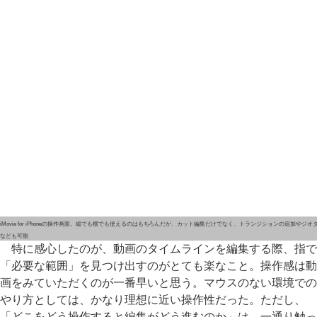
iMovie for iPhoneの操作画面。縦でも横でも使えるのはもちろんだが、カット編集だけでなく、トランジションの追加やジオ
なども可能
特に感心したのが、動画のタイムラインを編集する際、指で
「必要な範囲」を見つけ出すのがとても楽なこと。操作感は動
画をみていただくのが一番早いと思う。マウスのない環境での
やり方としては、かなり理想に近い操作性だった。ただし、
「どこをどう操作すると編集がどう進むのか」は、一通り触っ