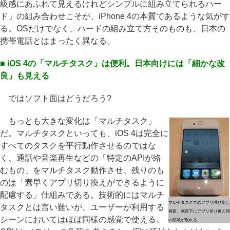
級感にあふれて見えるけれどシンプルに組み立てられるハー
ド」の組み合わせこそが、iPhone 4の本質であるような気がす
る。OSだけでなく、ハードの組み立て方そのものも、日本の
携帯電話とはまったく異なる。
■ iOS 4の「マルチタスク」は便利。日本向けには「細かな改
良」も見える
ではソフト面はどうだろう?
もっとも大きな変化は「マルチタスク」
だ。マルチタスクといっても、iOS 4は完全に
すべてのタスクを平行動作させるのではな
く、通話や音楽再生などの「特定のAPIが絡
むもの」をマルチタスク動作させ、残りのも
のは「素早くアプリ切り換えができるように
配慮する」仕組みである。技術的にはマルチ
マルチタスクでのアプリ呼び出し
タスクとは言い難いが、ユーザーが利用する
画面。画面下にアプリ切り換え用
シーンにおいてはほぼ同様の感覚で使える。
の領域が現れる