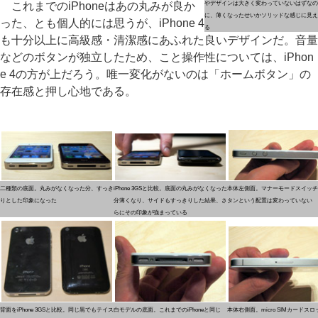
これまでのiPhoneはあの丸みが良か
やデザインは大きく変わっていないはずなの
に、薄くなったせいかソリッドな感じに見え
った、とも個人的には思うが、iPhone 4
る
も十分以上に高級感・清潔感にあふれた良いデザインだ。音量
などのボタンが独立したため、こと操作性については、iPhon
e 4の方が上だろう。唯一変化がないのは「ホームボタン」の
存在感と押し心地である。
二種類の底面。丸みがなくなった分、すっき
iPhone 3GSと比較。底面の丸みがなくなった
本体左側面。マナーモードスイッチ
りとした印象になった
分薄くなり、サイドもすっきりした結果、さ
タンという配置は変わっていない
らにその印象が強まっている
背面をiPhone 3GSと比較。同じ黒でもテイス
白モデルの底面。これまでのiPhoneと同じ
本体右側面。micro SIMカードス