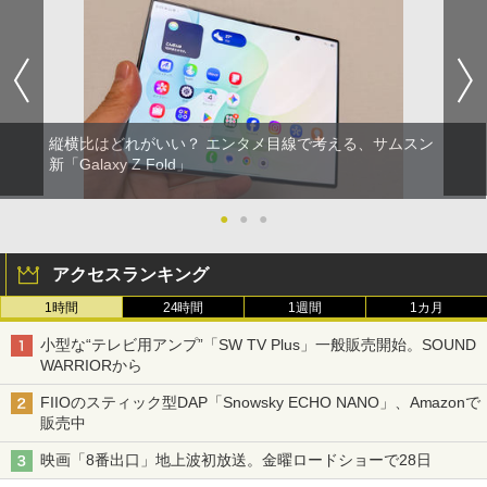
縦横比はどれがいい？ エンタメ目線で考える、サムスン
新「Galaxy Z Fold」
●
●
●
アクセスランキング
1時間
24時間
1週間
1カ月
小型な“テレビ用アンプ”「SW TV Plus」一般販売開始。SOUND
WARRIORから
FIIOのスティック型DAP「Snowsky ECHO NANO」、Amazonで
販売中
映画「8番出口」地上波初放送。金曜ロードショーで28日