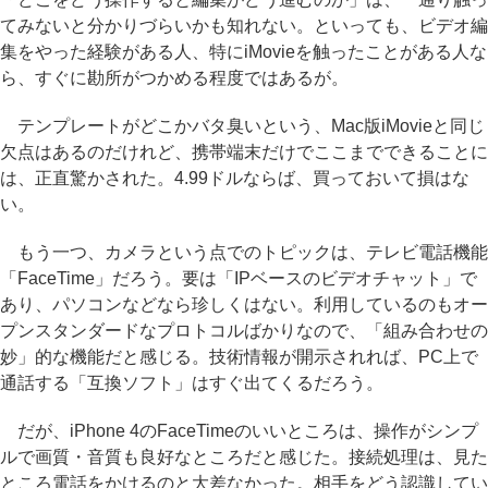
てみないと分かりづらいかも知れない。といっても、ビデオ編
集をやった経験がある人、特にiMovieを触ったことがある人な
ら、すぐに勘所がつかめる程度ではあるが。
テンプレートがどこかバタ臭いという、Mac版iMovieと同じ
欠点はあるのだけれど、携帯端末だけでここまでできることに
は、正直驚かされた。4.99ドルならば、買っておいて損はな
い。
もう一つ、カメラという点でのトピックは、テレビ電話機能
「FaceTime」だろう。要は「IPベースのビデオチャット」で
あり、パソコンなどなら珍しくはない。利用しているのもオー
プンスタンダードなプロトコルばかりなので、「組み合わせの
妙」的な機能だと感じる。技術情報が開示されれば、PC上で
通話する「互換ソフト」はすぐ出てくるだろう。
だが、iPhone 4のFaceTimeのいいところは、操作がシンプ
ルで画質・音質も良好なところだと感じた。接続処理は、見た
ところ電話をかけるのと大差なかった。相手をどう認識してい