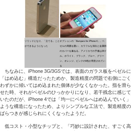
ソリッドになり、「立てる」こと
オプションの「Bumpers for iPhone 4」。ベ
ができるようになった
ゼルの周囲を囲い、カラフルな演出と金属部
のカバーを兼ねる。アメリカでの予価は29ド
ル。ホワイト、ブラック、ブルー、グリー
ン、オレンジ、ピンクの6色が用意されてい
る
ちなみに、iPhone 3G/3GSでは、表面のガラス板をベゼルに
「はめ込む」構造だったためか、製造精度の問題で右側にごく
わずかに傾いてはめ込まれた個体が少なくなかった。指を滑ら
せた時、それがベゼルのひっかかりになり、若干残念に感じて
いたのだが、iPhone 4では「均一にベゼルへはめ込んでいく」
ような構造になったため、よりシンプルな工法で、製造精度の
ばらつきが感じられにくくなったようだ。
低コスト・小型なチップと、「巧妙に設計された、すごく高