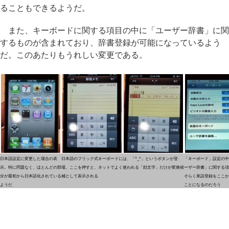
ることもできるようだ。
また、キーボードに関する項目の中に「ユーザー辞書」に関
するものが含まれており、辞書登録が可能になっているよう
だ。このあたりもうれしい変更である。
日本語設定に変更した場合の表
日本語のフリック式キーボードには、「^_^」というボタンが登
「キーボード」設定の中
示。特に問題なく、ほとんどの部
場。ここを押すと、ネットでよく使われる「顔文字」だけが変換候
ーザー辞書」に関する項
分が最初から日本語化されている
補として表示される
そらく単語登録をここか
ようだ
ことになるのだろう