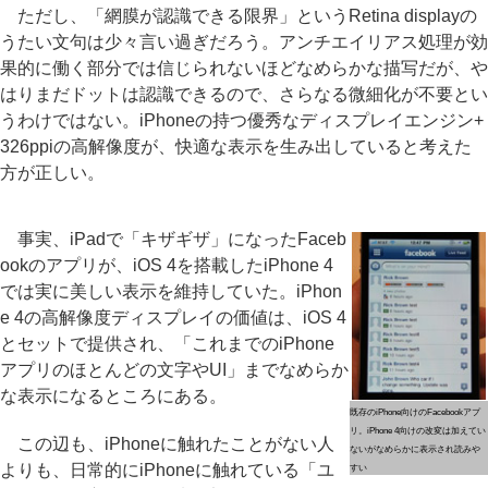
ただし、「網膜が認識できる限界」というRetina displayの
うたい文句は少々言い過ぎだろう。アンチエイリアス処理が効
果的に働く部分では信じられないほどなめらかな描写だが、や
はりまだドットは認識できるので、さらなる微細化が不要とい
うわけではない。iPhoneの持つ優秀なディスプレイエンジン+
326ppiの高解像度が、快適な表示を生み出していると考えた
方が正しい。
事実、iPadで「キザギザ」になったFaceb
ookのアプリが、iOS 4を搭載したiPhone 4
では実に美しい表示を維持していた。iPhon
e 4の高解像度ディスプレイの価値は、iOS 4
とセットで提供され、「これまでのiPhone
アプリのほとんどの文字やUI」までなめらか
な表示になるところにある。
既存のiPhone向けのFacebookアプ
リ。iPhone 4向けの改変は加えてい
この辺も、iPhoneに触れたことがない人
ないがなめらかに表示され読みや
よりも、日常的にiPhoneに触れている「ユ
すい