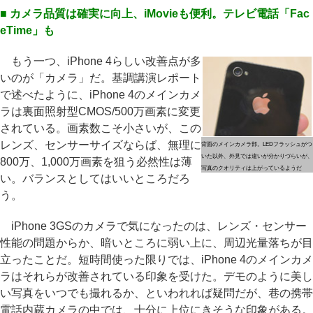
■ カメラ品質は確実に向上、iMovieも便利。テレビ電話「Fac
eTime」も
もう一つ、iPhone 4らしい改善点が多
いのが「カメラ」だ。基調講演レポート
で述べたように、iPhone 4のメインカメ
ラは裏面照射型CMOS/500万画素に変更
されている。画素数こそ小さいが、この
レンズ、センサーサイズならば、無理に
背面のメインカメラ部。LEDフラッシュがつ
いた以外、外見では違いが分かりづらいが、
800万、1,000万画素を狙う必然性は薄
写真のクオリティは上がっているようだ
い。バランスとしてはいいところだろ
う。
iPhone 3GSのカメラで気になったのは、レンズ・センサー
性能の問題からか、暗いところに弱い上に、周辺光量落ちが目
立ったことだ。短時間使った限りでは、iPhone 4のメインカメ
ラはそれらが改善されている印象を受けた。デモのように美し
い写真をいつでも撮れるか、といわれれば疑問だが、巷の携帯
電話内蔵カメラの中では、十分に上位にきそうな印象がある。