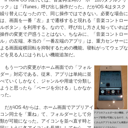
ック」は「iTunes」呼び出し操作だった。だがiOS 4はタスク
繰り替えになったので、同じ操作ではできない。必要な場合に
は、画面を一番「左」まで遷移すると現れる「音楽コントロー
ルボタン」を利用する。なので、呼び出し方さえ知っていれば
操作の変更で戸惑うことはない。ちなみに、「音楽コントロー
ル」の左端、本当の「一番左端のアプリ」は、重力センサーに
よる画面縦横回転を抑制するための機能。寝転がってウェブな
どを見る人にはうれしい機能追加だ。
もう一つの変更がホーム画面での「フォル
ダー」対応である。従来、アプリは単純に並
べていくしかなく、ジャンルや用途で分類し
ようと思ったら「ページを分ける」しかなか
った。
だがiOS 4からは、ホーム画面でアプリアイ
アプリのフォルダー分け機能。グ
コン同士を「重ね」て、フォルダーとして分
ループ管理が可能になるので、た
類が可能になった。アイコンを並べ直す時と
くさんのアプリを入れても画面が
同じように各アイコンを長押ししてから、ア
わかりにくくならない