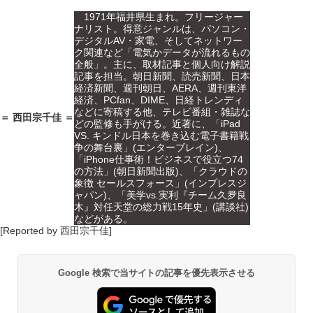
1971年福井県生まれ。フリージャー
ナリスト。得意ジャンルは、パソコン・
デジタルAV・家電、そしてネットワー
ク関連など「電気かデータが流れるもの
全般」。主に、取材記事と個人向け解説
記事を担当。朝日新聞、読売新聞、日本
経済新聞、週刊朝日、AERA、週刊東洋
経済、PCfan、DIME、日経トレンディ
などに寄稿する他、テレビ番組・雑誌な
＝ 西田宗千佳 ＝
どの監修も手がける。近著に、「iPad
VS. キンドル日本を巻き込む電子書籍戦
争の舞台裏」(エンターブレイン)、
「iPhone仕事術！ビジネスで役立つ74
の方法」(朝日新聞出版)、「クラウドの
象徴 セールスフォース」(インプレスジ
ャパン)、「美学vs.実利『チーム久夛良
木』対任天堂の総力戦15年史」(講談社)
などがある。
[Reported by 西田宗千佳]
Google 検索で当サイトの記事を優先表示させる