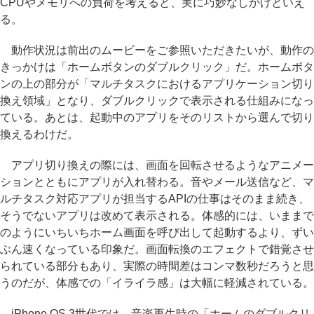
CPUやメモリへの負荷を考えると、実に巧妙なしかけといえ
る。
動作状況は前出のムービーをご参照いただきたいが、動作の
きっかけは「ホームボタンのダブルクリック」だ。ホームボタ
ンの上の部分が「マルチタスクにおけるアプリケーション切り
換え領域」となり、ダブルクリックで表示される仕組みになっ
ている。あとは、起動中のアプリをそのリストから選んで切り
換えるわけだ。
アプリ切り換えの際には、画面を回転させるようなアニメー
ションとともにアプリが入れ替わる。音やメール送信など、マ
ルチタスク対応アプリが担当するAPIの仕事はそのまま続き、
そうでないアプリは改めて表示される。体感的には、いままで
のようにいちいちホーム画面を呼び出して起動するより、ずい
ぶん速くなっている印象だ。画面転換のエフェクトで錯覚させ
られている部分もあり、実際の時間差はコンマ数秒だろうと思
うのだが、体感での「イライラ感」は大幅に軽減されている。
iPhone OS 3世代では、音楽再生時の「ホームのダブルクリ