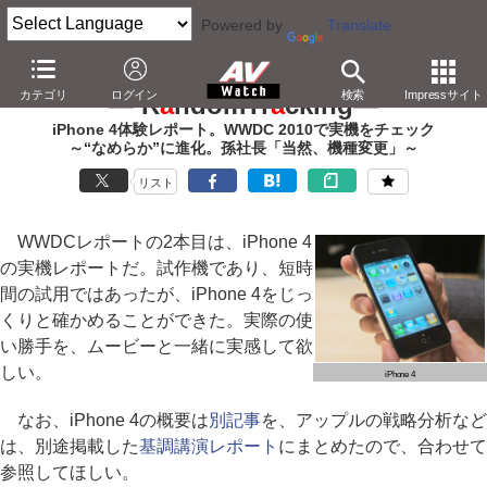
Powered by
Translate
西田宗千佳の
カテゴリ
ログイン
検索
Impressサイト
― R
a
ndomTr
a
cking
―
iPhone 4体験レポート。WWDC 2010で実機をチェック
～“なめらか”に進化。孫社長「当然、機種変更」～
リスト
WWDCレポートの2本目は、iPhone 4
の実機レポートだ。試作機であり、短時
間の試用ではあったが、iPhone 4をじっ
くりと確かめることができた。実際の使
い勝手を、ムービーと一緒に実感して欲
しい。
iPhone 4
なお、iPhone 4の概要は
別記事
を、アップルの戦略分析など
は、別途掲載した
基調講演レポート
にまとめたので、合わせて
参照してほしい。