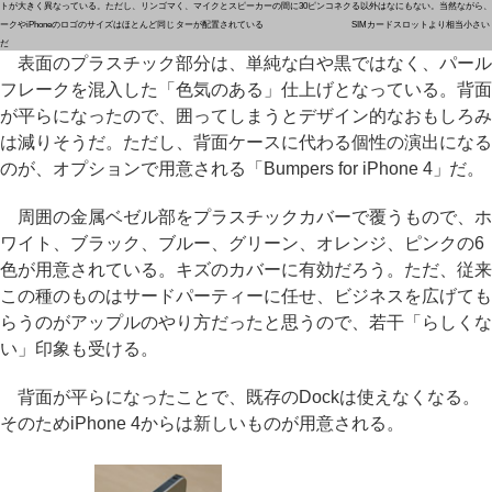
トが大きく異なっている。ただし、リンゴマ
く、マイクとスピーカーの間に30ピンコネク
る以外はなにもない。当然ながら、
ークやiPhoneのロゴのサイズはほとんど同じ
ターが配置されている
SIMカードスロットより相当小さい
だ
表面のプラスチック部分は、単純な白や黒ではなく、パール
フレークを混入した「色気のある」仕上げとなっている。背面
が平らになったので、囲ってしまうとデザイン的なおもしろみ
は減りそうだ。ただし、背面ケースに代わる個性の演出になる
のが、オプションで用意される「Bumpers for iPhone 4」だ。
周囲の金属ベゼル部をプラスチックカバーで覆うもので、ホ
ワイト、ブラック、ブルー、グリーン、オレンジ、ピンクの6
色が用意されている。キズのカバーに有効だろう。ただ、従来
この種のものはサードパーティーに任せ、ビジネスを広げても
らうのがアップルのやり方だったと思うので、若干「らしくな
い」印象も受ける。
背面が平らになったことで、既存のDockは使えなくなる。
そのためiPhone 4からは新しいものが用意される。