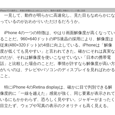
iPhone 4での操作と、本体の外観をまとめたムービー。動作の速度と本体のソリッド感に注目
一見して、動作が明らかに高速化し、見た目もなめらかにな
っているのがおわかりいただけるだろうか。
iPhone 4の一つの特徴は、やはり画面解像度が高くなってい
ることだ。960×640ドットのIPS液晶の採用により、解像度は
従来(480×320ドット)の4倍に向上している。iPhoneは「解像
度が低くても見やすい」と言われてきた。確かにそれは真実な
のだが、それは解像度を使いこなせていない「日本の携帯電
話」と比較した場合のことだ。事情が許すなら解像度が高い方
がいいのは、テレビやパソコンのディスプレイを見ればわかる
こと。
特にiPhone 4のRetina displayは、確かに目で判別できる解
像度的に「一線を越えた」感覚が強く、同じ要素が表示されて
いるにもかかわらず、恐ろしく見やすい。ジャギーがまったく
目立たず、ウェブや写真の表示のクオリティも高く見える。