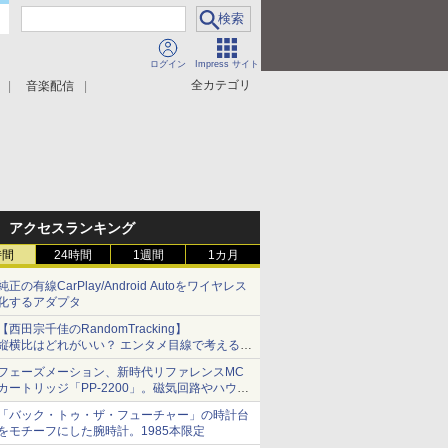
ログイン
Impress サイト
全カテゴリ
音楽配信
アクセスランキング
時間
24時間
1週間
1カ月
純正の有線CarPlay/Android Autoをワイヤレス
化するアダプタ
【西田宗千佳のRandomTracking】
縦横比はどれがいい？ エンタメ目線で考える、
サムスン新「Galaxy Z Fold」
フェーズメーション、新時代リファレンスMC
カートリッジ「PP-2200」。磁気回路やハウジ
ングを根本から見直し
「バック・トゥ・ザ・フューチャー」の時計台
をモチーフにした腕時計。1985本限定