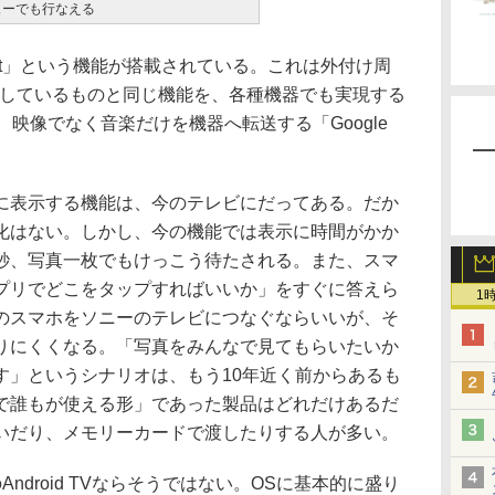
ニューでも行なえる
e Cast」という機能が搭載されている。これは外付け周
が提供しているものと同じ機能を、各種機器でも実現する
、映像でなく音楽だけを機器へ転送する「Google
表示する機能は、今のテレビにだってある。だか
化はない。しかし、今の機能では表示に時間がかか
秒、写真一枚でもけっこう待たされる。また、スマ
プリでどこをタップすればいいか」をすぐに答えら
1
のスマホをソニーのテレビにつなぐならいいが、そ
りにくくなる。「写真をみんなで見てもらいたいか
す」というシナリオは、もう10年近く前からあるも
で誰もが使える形」であった製品はどれだけあるだ
いだり、メモリーカードで渡したりする人が多い。
のAndroid TVならそうではない。OSに基本的に盛り