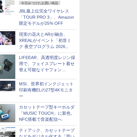
今日みつけたお買い得品
JBL最上位完全ワイヤレス
「TOUR PRO 3」、Amazon
限定モデルが25% OFF
現実の花火とARが融合、
XREALがイベント「初音ミ
ク 夜空プログラム 2026」
LIFEEAR、高透明度レジン採
用で、フェイスプレート着せ
替え可能なイヤフォン
「Nova Shell」
MSI、世界初インクジェット
印刷有機ELの27型4Kモニタ
ー
カセットテープ型キーホルダ
「MUSIC TOUCH」に新色。
NFC搭載で音楽配信へ
ティアック、カセットテープ
などをデジタル化する「思い