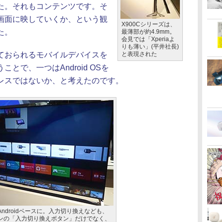
た。それもコンテンツです。そ
画面に映していくか、という観
X900Cシリーズは、
た。
最薄部が約4.9mm。
会見では「Xperiaよ
りも薄い」(平井社長)
ておられるモバイルデバイスを
と表現された
とで、一つはAndroid OSを
レスではないか、と考えたのです。
Androidベースに。入力切り換えなども、
ンの「入力切り換えボタン」だけでなく、