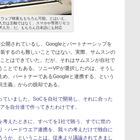
ので、ウェブ検索ももちろん可能。とはいえ、
入力は主軸ではなく、スマホや専用リモコ
声入力」だ。もちろん日本語にも対応
程度公開されているし、Googleとパートナーシップを
器に実装するのも難しいことではない。実際、サムスンの
似たことはできていた。だが、それはサムスンが自社で
うことでもある。ソニーVPが選択したのは、そうし
め、パートナーであるGoogleと連携する、という
前主義」からの脱却である。
っていました。SoCを自社で開発し、それに合った
ウエアを自分達で作ってきたわけです。
考えたときに、すべてを1社で賄う、すでに世の
リ・ハードウエア連携を、我々の考えだけで独自に
ろうか、ということは、従来より議論されてきまし