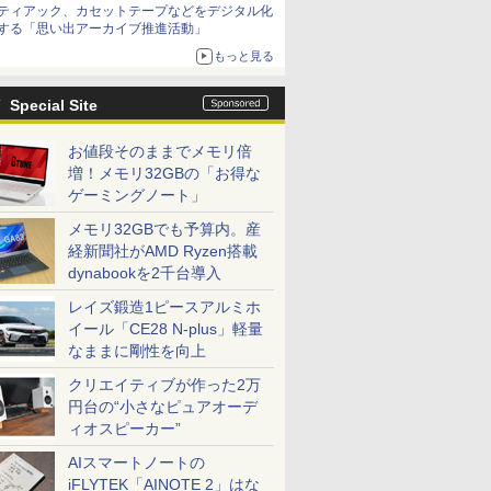
ティアック、カセットテープなどをデジタル化
する「思い出アーカイブ推進活動」
もっと見る
Special Site
お値段そのままでメモリ倍
増！メモリ32GBの「お得な
ゲーミングノート」
メモリ32GBでも予算内。産
経新聞社がAMD Ryzen搭載
dynabookを2千台導入
レイズ鍛造1ピースアルミホ
イール「CE28 N-plus」軽量
なままに剛性を向上
クリエイティブが作った2万
円台の“小さなピュアオーデ
ィオスピーカー”
AIスマートノートの
iFLYTEK「AINOTE 2」はな