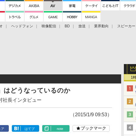
オ
ヘッドフォン
映像配信
BD
放送
業界動向
スピーカー
ェクタ
PS4
BDプレーヤー
映像配信
BD
1
 TV」はどうなっているのか
村社長インタビュー
（2015/1/9 09:53）
ブックマーク
ェア
はてブ
note