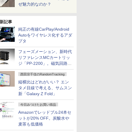
ぜ魅力的なのか？
新記事
純正の有線CarPlay/Android
Autoをワイヤレス化するアダ
プタ
フェーズメーション、新時代
リファレンスMCカートリッ
ジ「PP-2200」。磁気回路や
ハウジングを根本から見直し
西田宗千佳のRandomTracking
縦横比はどれがいい？ エン
タメ目線で考える、サムスン
新「Galaxy Z Fold」
今日みつけたお買い得品
Amazonでレッドブル24本セ
ットが20% OFF。炭酸水や
麦茶も低価格