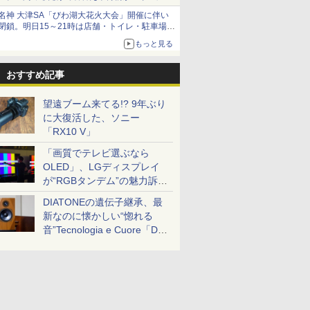
とまる
名神 大津SA「びわ湖大花火大会」開催に伴い
閉鎖。明日15～21時は店舗・トイレ・駐車場の
利用不可
もっと見る
おすすめ記事
望遠ブーム来てる!? 9年ぶり
に大復活した、ソニー
「RX10 V」
「画質でテレビ選ぶなら
OLED」、LGディスプレイ
が“RGBタンデム”の魅力訴
求。液晶とのガチ比較も
DIATONEの遺伝子継承、最
新なのに懐かしい“惚れる
音”Tecnologia e Cuore「DS-
TC52B」を聴く