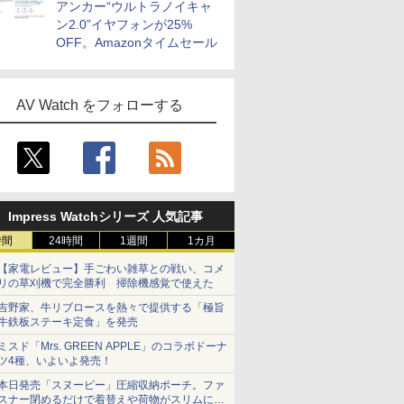
アンカー“ウルトラノイキャ
ン2.0”イヤフォンが25%
OFF。Amazonタイムセール
AV Watch をフォローする
Impress Watchシリーズ 人気記事
時間
24時間
1週間
1カ月
【家電レビュー】手ごわい雑草との戦い、コメ
リの草刈機で完全勝利 掃除機感覚で使えた
吉野家、牛リブロースを熱々で提供する「極旨
牛鉄板ステーキ定食」を発売
ミスド「Mrs. GREEN APPLE」のコラボドーナ
ツ4種、いよいよ発売！
本日発売「スヌーピー」圧縮収納ポーチ。ファ
スナー閉めるだけで着替えや荷物がスリムにま