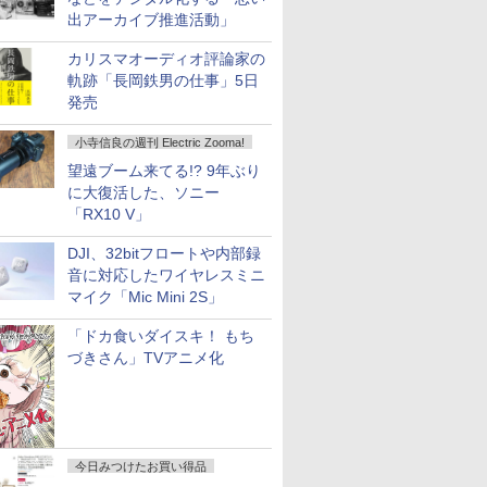
出アーカイブ推進活動」
カリスマオーディオ評論家の
軌跡「長岡鉄男の仕事」5日
発売
小寺信良の週刊 Electric Zooma!
望遠ブーム来てる!? 9年ぶり
に大復活した、ソニー
「RX10 V」
DJI、32bitフロートや内部録
音に対応したワイヤレスミニ
マイク「Mic Mini 2S」
「ドカ食いダイスキ！ もち
づきさん」TVアニメ化
今日みつけたお買い得品