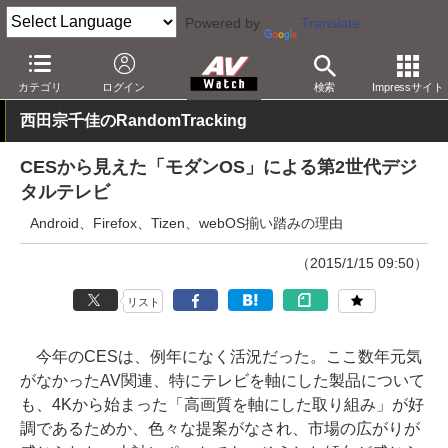
Powered by
Translate
AV Watch
製品
テレビ
カテゴリ
ログイン
検索
Impressサイト
西田宗千佳のRandomTracking
CESから見えた「モダンOS」による第2世代デジ
タルテレビ
Android、Firefox、Tizen、webOS揃い踏みの理由
（2015/1/15 09:50）
リスト
今年のCESは、例年になく活況だった。ここ数年元気
がなかったAV関連、特にテレビを軸にした製品について
も、4Kから始まった「高画質を軸にした取り組み」が好
調であるためか、色々な提案がなされ、市場の広がりが