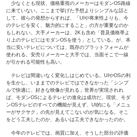
少なくとも現状、価格重視のメーカーはモダンOS路線
に来ていない。ここまで挙げた予想よりシンプルな話と
して、彼らの発想からすれば、「UIや将来性よりも、今
のテレビを安く、魅力的にすること」の方が重要なのか
もしれない。大手メーカーは、2Kも含め「普及価格帯よ
り上のテレビにはモダンOSを使う」としている。が、本
当に安いテレビについては、既存のプラットフォームが
使われる。安売りメーカーと大手では、当面そこで一線
が引かれる可能性も高い。
テレビは間違いなく変化しはじめている。UIやOSの利
を生かし、いままでのテレビではできなかった「シンプ
ルで快適に、好きな映像が見れる」世界が実現されれ
ば、モダンOSによるテレビの進化は成功だ。現状、モダ
ンOSテレビのすべての機能が見えず、UI的にも「メニュ
ーがサクサク」の先が見えてこないのが気になる。そこ
をどう工夫したのか、あるいは工夫できなかったのか。
今年のテレビでは、画質に加え、そうした部分の評価