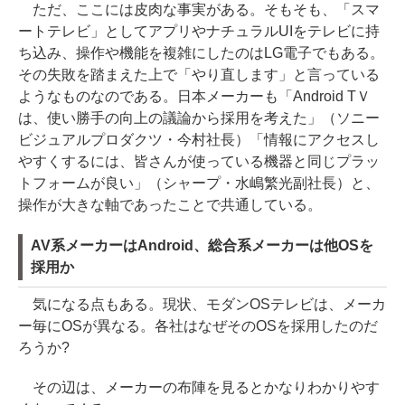
ただ、ここには皮肉な事実がある。そもそも、「スマ
ートテレビ」としてアプリやナチュラルUIをテレビに持
ち込み、操作や機能を複雑にしたのはLG電子でもある。
その失敗を踏まえた上で「やり直します」と言っている
ようなものなのである。日本メーカーも「Android TＶ
は、使い勝手の向上の議論から採用を考えた」（ソニー
ビジュアルプロダクツ・今村社長）「情報にアクセスし
やすくするには、皆さんが使っている機器と同じプラッ
トフォームが良い」（シャープ・水嶋繁光副社長）と、
操作が大きな軸であったことで共通している。
AV系メーカーはAndroid、総合系メーカーは他OSを
採用か
気になる点もある。現状、モダンOSテレビは、メーカ
ー毎にOSが異なる。各社はなぜそのOSを採用したのだ
ろうか?
その辺は、メーカーの布陣を見るとかなりわかりやす