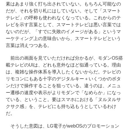
素はあまり強く打ち出されていない。もちろん可能なの
だが、それを切り札にはしていない。そして「スマート
テレビ」の呼称も使われなくなっている。これからのテ
レビを示す言葉として、スマートテレビは悪い言葉では
ないのだが、「すでに失敗のイメージがある」というマ
ーケティング上の意味合いから、スマートテレビという
言葉は消えつつある。
前出の画面を見ていただければ分かるが、モダンOS搭
載テレビのUIは、どれも意外なほど似通っている。理由
は、複雑な操作体系を導入したくないからだ。テレビの
リモコンにもある十字のデジタルキー＋いくつかのボタ
ンだけで操作することを狙っている。違うのは、メニュ
ー遷移の速度や表示がよりモダンで「なめらか」になっ
ている、ということ。要はスマホにおける「ヌルヌルサ
クサク感」を、テレビにも持ち込もうとしているわけ
だ。
そうした意図は、LG電子がwebOSのプロモーション