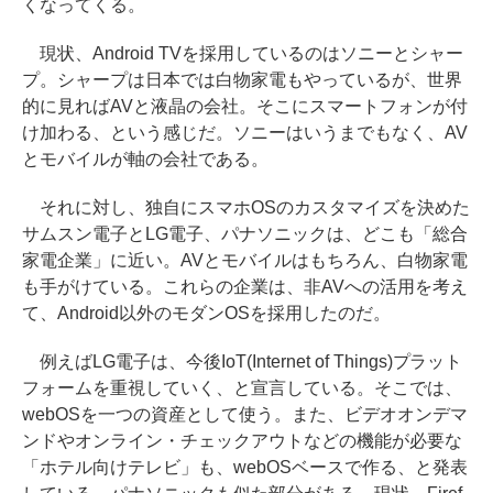
くなってくる。
現状、Android TVを採用しているのはソニーとシャー
プ。シャープは日本では白物家電もやっているが、世界
的に見ればAVと液晶の会社。そこにスマートフォンが付
け加わる、という感じだ。ソニーはいうまでもなく、AV
とモバイルが軸の会社である。
それに対し、独自にスマホOSのカスタマイズを決めた
サムスン電子とLG電子、パナソニックは、どこも「総合
家電企業」に近い。AVとモバイルはもちろん、白物家電
も手がけている。これらの企業は、非AVへの活用を考え
て、Android以外のモダンOSを採用したのだ。
例えばLG電子は、今後IoT(Internet of Things)プラット
フォームを重視していく、と宣言している。そこでは、
webOSを一つの資産として使う。また、ビデオオンデマ
ンドやオンライン・チェックアウトなどの機能が必要な
「ホテル向けテレビ」も、webOSベースで作る、と発表