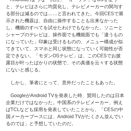
と、テレビはさらに均質化し、テレビメーカーの関与す
る部分は減るのでは……と言われてきた。今回CESで展
示された機器は、自由に操作することも出来なかった
し、機能のすべてを試せたわけでもなかった。ソニーと
シャープのテレビは、操作面でも機能面でも「違うもの
になっていた」印象は受けるものの、メニュー構成が似
てきていて、スマホと同じ状態になっていく可能性が否
定できない。「モダンOSテレビ」は、このCESでお披
露目が叶ったばかりの状態で、その真価を云々する状態
にないと感じる。
しかし、筆者にとって、意外だったこともあった。
GoogleがAndroid TVを発表した時、賛同したのは日本
企業だけではなかった。中国系のテレビメーカー、例え
ばTCLなども採用を発表していたことから、「CESの中
国メーカーブースには、Android TVがたくさん並んでい
るのでは」と予想していたのだ。