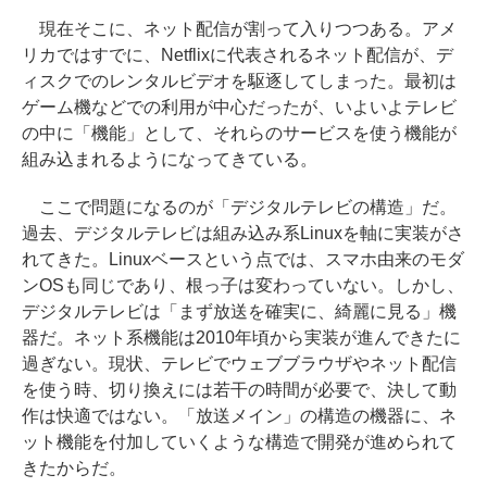
現在そこに、ネット配信が割って入りつつある。アメ
リカではすでに、Netflixに代表されるネット配信が、デ
ィスクでのレンタルビデオを駆逐してしまった。最初は
ゲーム機などでの利用が中心だったが、いよいよテレビ
の中に「機能」として、それらのサービスを使う機能が
組み込まれるようになってきている。
ここで問題になるのが「デジタルテレビの構造」だ。
過去、デジタルテレビは組み込み系Linuxを軸に実装がさ
れてきた。Linuxベースという点では、スマホ由来のモダ
ンOSも同じであり、根っ子は変わっていない。しかし、
デジタルテレビは「まず放送を確実に、綺麗に見る」機
器だ。ネット系機能は2010年頃から実装が進んできたに
過ぎない。現状、テレビでウェブブラウザやネット配信
を使う時、切り換えには若干の時間が必要で、決して動
作は快適ではない。「放送メイン」の構造の機器に、ネ
ット機能を付加していくような構造で開発が進められて
きたからだ。