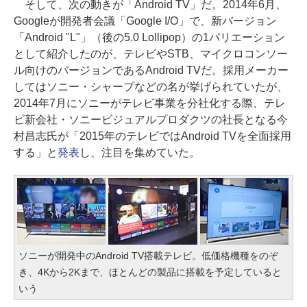
そして、次の動きが「Android TV」だ。2014年6月、
Googleが開発者会議「Google I/O」で、新バージョン
「Android "L"」（後の5.0 Lollipop）の1バリエーション
として紹介したのが、テレビやSTB、マイクロコンソー
ル向けのバージョンであるAndroid TVだ。採用メーカー
してはソニー・シャープなどの名が挙げられていたが、
2014年7月にソニーがテレビ事業を分社化する際、テレ
ビ新会社・ソニービジュアルプロダクツの社長となる今
村昌志氏が「2015年のテレビではAndroid TVを全面採用
する」と
発表
し、注目を集めていた。
ソニーが開発中のAndroid TV搭載テレビ。低価格機種をのぞ
き、4Kから2Kまで、ほとんどの製品に搭載を予定していると
いう