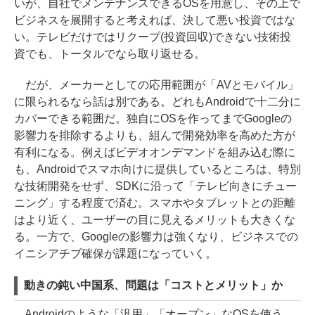
いが、自社でメンテナンスできるOSを用意し、その上で
ビジネスを展開すると考えれば、決して悪い投資ではな
い。テレビだけではリクープ(投資回収)できない技術投
資でも、トータルでなら取り返せる。
だが、メーカーとしての応用範囲が「AVとモバイル」
に限られるなら話は別である。どれもAndroidで十二分に
カバーできる範囲だ。独自にOSを作ってまでGoogleの
影響力を排除するよりも、組んで開発効率を高めた方が
有利になる。例えばビデオオンデマンドを組み込む際に
も、Androidでスマホ向けに提供しているところは、特別
な技術開発をせず、SDKに沿って「テレビ向きにチュー
ニング」する程度で済む。スマホやタブレットとの距離
はより近く、ユーザーの目に見えるメリットも大きくな
る。一方で、Googleの影響力は強くなり、ビジネスでの
イニシアチブ確保が課題になっていく。
動きの鈍い中国系、問題は「コストとメリット」か
Androidのような「汎用」「オープン」なOSを使う