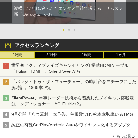
縦横比はどれがいい？ エンタメ目線で考える、サムスン
新「Galaxy Z Fold」
●
●
●
アクセスランキング
1時間
24時間
1週間
1カ月
世界初アクティブノイズキャンセリングII搭載HDMIケーブル
「Pulsar HDMI」。SilentPowerから
「バック・トゥ・ザ・フューチャー」の時計台をモチーフにした
腕時計。1985本限定
SilentPower、軍事レーダー技術から着想したノイキャン搭載電
源コンディショナー「AC iPurifier2」
9月公開「八つ墓村」本予告。主題歌はB'z松本孝弘率いるTMG
純正の有線CarPlay/Android Autoをワイヤレス化するアダプタ
もっと見る