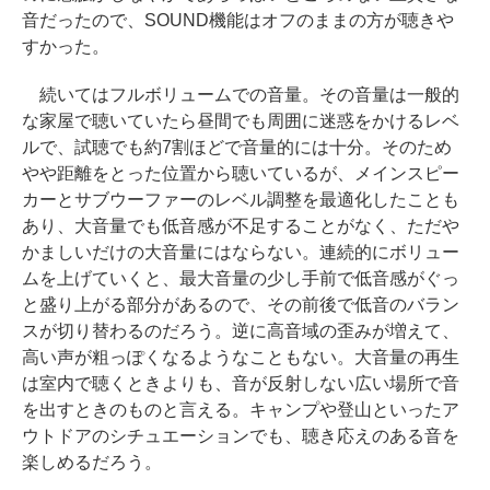
音だったので、SOUND機能はオフのままの方が聴きや
すかった。
続いてはフルボリュームでの音量。その音量は一般的
な家屋で聴いていたら昼間でも周囲に迷惑をかけるレベ
ルで、試聴でも約7割ほどで音量的には十分。そのため
やや距離をとった位置から聴いているが、メインスピー
カーとサブウーファーのレベル調整を最適化したことも
あり、大音量でも低音感が不足することがなく、ただや
かましいだけの大音量にはならない。連続的にボリュー
ムを上げていくと、最大音量の少し手前で低音感がぐっ
と盛り上がる部分があるので、その前後で低音のバラン
スが切り替わるのだろう。逆に高音域の歪みが増えて、
高い声が粗っぽくなるようなこともない。大音量の再生
は室内で聴くときよりも、音が反射しない広い場所で音
を出すときのものと言える。キャンプや登山といったア
ウトドアのシチュエーションでも、聴き応えのある音を
楽しめるだろう。