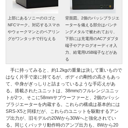
上部にあるソニーのロゴと
背面図。2個のパッシブラジエ
NFCマーク。対応するスマホ
ーターを備える部分はパンチ
やウォークマンとのペアリン
ングメタルで被われており、
グがワンタッチで行なえる
下部には充電用のACアダプタ
端子やアナログオーディオ入
力、給電用USB端子などがあ
る
手に持ってみると、約1.2kgの重量は決して重いもので
はなく片手で楽に持てるが、ボディの剛性の高さもあっ
て、中身がぎっしりと詰まっているような手応えがあ
る。搭載されたユニットは、38mmのフルレンジユニッ
トが2つ、そこに58mmサブウーファーと、2個のパッシ
ブラジエーターを内蔵する。これらの構成は基本的には
SRS-X5と同様だが、これらのユニットを駆動するアン
プ出力が、旧モデルの20Wから30Wへと強化されてい
る。同じくバッテリ動作時のアンプ出力も、8Wから20