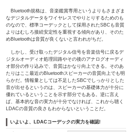
Bluetooth規格は、音楽鑑賞専用というよりもさまざま
なデジタルデータをワイヤレスでやりとりするためのも
のなので、標準コーデックとして採用されたSBCも音質
よりはむしろ接続安定性を重視する傾向があり、そのた
めBluetoothは音質が良くないと言われがちだ。
しかし、受け取ったデジタル信号を音楽信号に戻るデ
ジタルオーディオ処理回路やその後のアナログオーディ
オ部分の作り込みで、音質はかなり向上できる。そのあ
たりはここ最近のBluetoothスピーカーの音質向上でも明
らかだ。情報量としては不足したSBCでしっかりとした
音が出せるというのは、スピーカーの基礎体力が十分に
優れているということを示す部分でもある。逆に言え
ば、基本的な音の実力が十分でなければ、これから聴く
LDACの音質の良さもわからないということだ。
いよいよ、LDACコーデックの実力を確認!