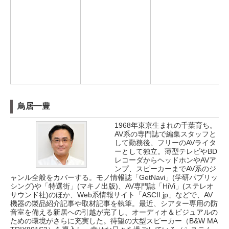
鳥居一豊
1968年東京生まれの千葉育ち。
AV系の専門誌で編集スタッフと
して勤務後、フリーのAVライタ
ーとして独立。薄型テレビやBD
レコーダからヘッドホンやAVア
ンプ、スピーカーまでAV系のジ
ャンル全般をカバーする。モノ情報誌「GetNavi」(学研パブリッ
シング)や「特選街」(マキノ出版)、AV専門誌「HiVi」(ステレオ
サウンド社)のほか、Web系情報サイト「ASCII.jp」などで、AV
機器の製品紹介記事や取材記事を執筆。最近、シアター専用の防
音室を備える新居への引越が完了し、オーディオ＆ビジュアルの
ための環境がさらに充実した。待望の大型スピーカー（B&W MA