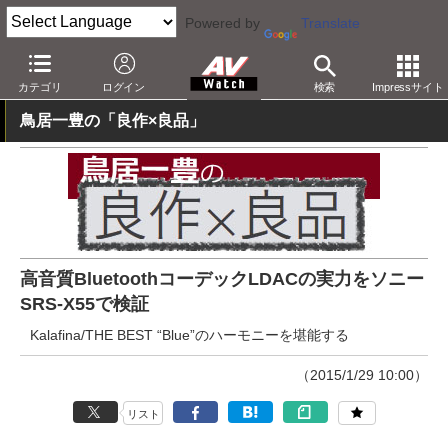
Powered by
Translate
AV Watch
製品
Bluetoothスピーカー
カテゴリ
ログイン
検索
Impressサイト
鳥居一豊の「良作×良品」
高音質BluetoothコーデックLDACの実力をソニー
SRS-X55で検証
Kalafina/THE BEST “Blue”のハーモニーを堪能する
（2015/1/29 10:00）
リスト