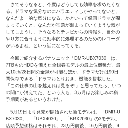
さてそうなると、今度はどうしても効率を求めたくな
る。ドラマな気分なのにバラエティしかやってないと、
なんだよー的な気分になる。かといって録画ドラマが溜
まっていくと、なんだか宿題が溜まっていくような気が
してしまうし、そうなるとテレビからの情報を、自分の
やり方に合うように効率的に処理するのためのレコーダ
がいるよね、という話になってくる。
今回ご紹介するパナソニック「DMR-UBX7030」は、
7TBものHDDを備えた全録春モデルの最上位機種だ。最
大10ch/28日間の全録が可能なほか、ドラマだけは90日
間保存できる「ドラマおとりおき」機能を搭載した。
「この仕事の山を越えれば見るぞ!」と思ってたら、いつ
の間にか消えてた、という人も、3カ月はお楽しみの猶
予期間があるというわけだ。
5月19日より発売が開始された新モデルは、「DMR-U
BX7030」、「UBX4030」、「BRX2030」の3モデル。
店頭予想価格はそれぞれ、23万円前後、16万円前後、9