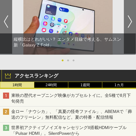
縦横比はどれがいい？ エンタメ目線で考える、サムスン
新「Galaxy Z Fold」
●
●
●
アクセスランキング
1時間
24時間
1週間
1カ月
東映の歴代オープニング映像がカプセルトイに。全5種で8月下
旬発売
金ロー「ナウシカ」、「真夏の怪奇ファイル」、ABEMAで「葬
送のフリーレン」無料配信など。夏の特番・配信情報
世界初アクティブノイズキャンセリングII搭載HDMIケーブル
「Pulsar HDMI」。SilentPowerから