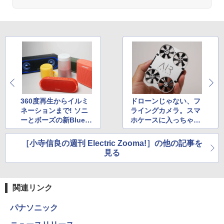
360度再生からイルミ
ドローンじゃない、フ
ネーションまで! ソニ
ライングカメラ。スマ
ーとボーズの新Blueto
ホケースに入っちゃう
othスピーカーを聴く
「AirSelfie」始動!
［小寺信良の週刊 Electric Zooma!］の他の記事を
見る
関連リンク
パナソニック