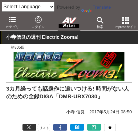
Powered by
Translate
AV Watch
製品
レコーダ
パナソニック
カテゴリ
ログイン
検索
Impressサイト
小寺信良の週刊 Electric Zooma!
第805回
3カ月経っても話題作に追いつける! 時間がない人
のための全録DIGA「DMR-UBX7030」
小寺 信良
2017年5月24日 08:50
リスト