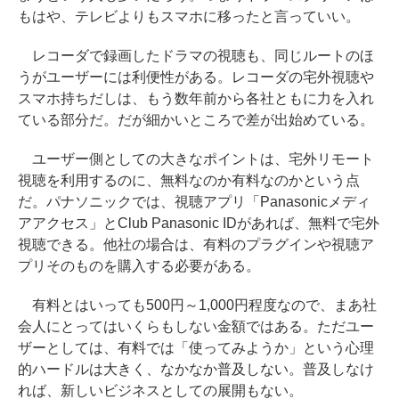
もはや、テレビよりもスマホに移ったと言っていい。
レコーダで録画したドラマの視聴も、同じルートのほ
うがユーザーには利便性がある。レコーダの宅外視聴や
スマホ持ちだしは、もう数年前から各社ともに力を入れ
ている部分だ。だが細かいところで差が出始めている。
ユーザー側としての大きなポイントは、宅外リモート
視聴を利用するのに、無料なのか有料なのかという点
だ。パナソニックでは、視聴アプリ「Panasonicメディ
アアクセス」とClub Panasonic IDがあれば、無料で宅外
視聴できる。他社の場合は、有料のプラグインや視聴ア
プリそのものを購入する必要がある。
有料とはいっても500円～1,000円程度なので、まあ社
会人にとってはいくらもしない金額ではある。ただユー
ザーとしては、有料では「使ってみようか」という心理
的ハードルは大きく、なかなか普及しない。普及しなけ
れば、新しいビジネスとしての展開もない。