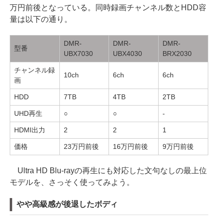
万円前後となっている。同時録画チャンネル数とHDD容
量は以下の通り。
DMR-
DMR-
DMR-
型番
UBX7030
UBX4030
BRX2030
チャンネル録
10ch
6ch
6ch
画
HDD
7TB
4TB
2TB
UHD再生
○
○
-
HDMI出力
2
2
1
価格
23万円前後
16万円前後
9万円前後
Ultra HD Blu-rayの再生にも対応した文句なしの最上位
モデルを、さっそく使ってみよう。
やや高級感が後退したボディ