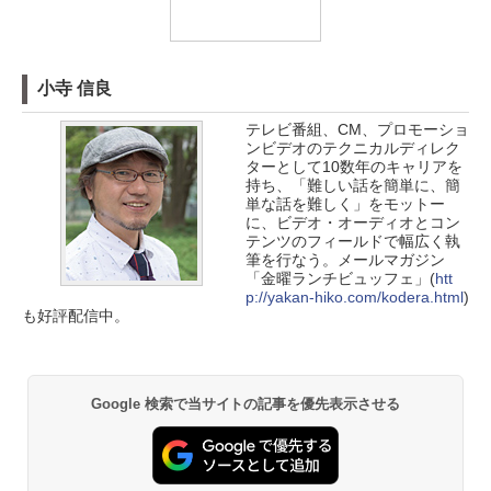
小寺 信良
テレビ番組、CM、プロモーショ
ンビデオのテクニカルディレク
ターとして10数年のキャリアを
持ち、「難しい話を簡単に、簡
単な話を難しく」をモットー
に、ビデオ・オーディオとコン
テンツのフィールドで幅広く執
筆を行なう。メールマガジン
「金曜ランチビュッフェ」(
htt
p://yakan-hiko.com/kodera.html
)
も好評配信中。
Google 検索で当サイトの記事を優先表示させる