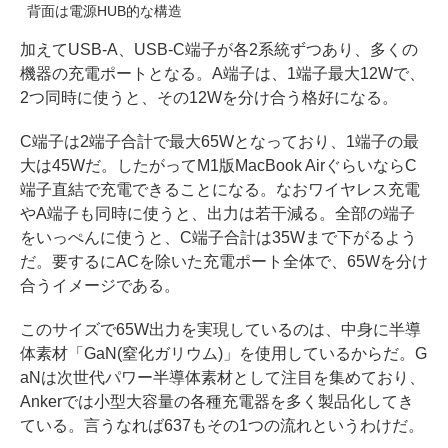
背面は電源HUB的な構造
加えてUSB-A、USB-C端子が各2系統ずつあり、多くの
機器の充電ポートとなる。A端子は、1端子最大12Wで、
2つ同時に使うと、その12Wを分け合う格好になる。
C端子は2端子合計で最大65Wとなっており、1端子の最
大は45Wだ。したがってM1版MacBook AirぐらいならC
端子直結で充電できることになる。なおワイヤレス充電
やA端子も同時に使うと、出力は若干減る。全部の端子
をいっぺんに使うと、C端子合計は35Wまで下がるよう
だ。要するにACを除いた充電ポート全体で、65Wを分け
合うイメージである。
このサイズで65W出力を実現しているのは、中身に半導
体素材「GaN(窒化ガリウム)」を使用しているからだ。G
aNは次世代パワー半導体素材として注目を集めており、
Ankerでは小型大容量の各種充電器を多く製品化してき
ている。言うなれば637もその1つの流れというわけだ。