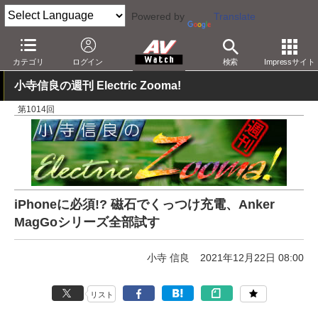
Powered by
Translate
AV Watch
製品
スマホアクセサリ
カテゴリ
ログイン
検索
Impressサイト
小寺信良の週刊 Electric Zooma!
第1014回
iPhoneに必須!? 磁石でくっつけ充電、Anker
MagGoシリーズ全部試す
小寺 信良
2021年12月22日 08:00
リスト