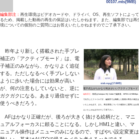
00107.mts(9MB)
編集部注：
再生環境はビデオカードや、ドライバ、OS、再生ソフトによって
るため、掲載した動画の再生の保証はいたしかねます。また、編集部では再
境についての個別のご質問にはお答えいたしかねますのでご了承下さい。
昨年より新しく搭載された手ブレ
補正の「アクティブモード」は、電
子補正のみながら、かなりよく追従
する。ただしなるべく手ブレしない
ように歩いた場合には効果が高い
stab.mpg(17.6MB)
が、何の注意もしていないと、逆に
電子式ながらかなり利きがいいアクティブモード
ガクガクになる。あまり過信せずに
編集部注：
動画はCanopus HQ Codecで編集後、MPEG-2の50Mbps
で出力したファイルです。編集部では掲載した動画の再生の保証は
使うべきだろう。
いたしかねます。また、再生環境についての個別のご質問にはお答
えいたしかねますのでご了承下さい。
AFはかなり正確だが、後ろが大きく抜ける絵柄だと、マニ
ュアルフォーカスに頼ることになる。しかしHM1と違い、マ
ニュアル操作はメニューのみになるので、すばやい設定変更は