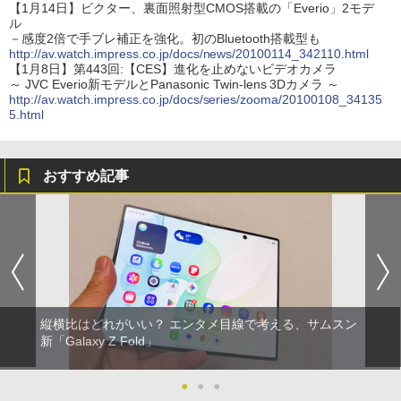
【1月14日】ビクター、裏面照射型CMOS搭載の「Everio」2モデ
ル
－感度2倍で手ブレ補正を強化。初のBluetooth搭載型も
http://av.watch.impress.co.jp/docs/news/20100114_342110.html
【1月8日】第443回:【CES】進化を止めないビデオカメラ
～ JVC Everio新モデルとPanasonic Twin-lens 3Dカメラ ～
http://av.watch.impress.co.jp/docs/series/zooma/20100108_34135
5.html
おすすめ記事
縦横比はどれがいい？ エンタメ目線で考える、サムスン
新「Galaxy Z Fold」
●
●
●