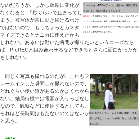
00133.mts(15.4MB)
なのだろうか。しかし輝度に変化が
フレームインRECのテスト。撮影中に輝度が変わ
らないと、自動で止まってしまう
なくなると、5秒ぐらいで止まってし
編集部注：
再生環境はビデオカードや、ドライバ、OS、再生ソフ
まう。被写体が常に動き続けるわけ
トによって異なるため、掲載した動画の再生の保証はいたしかねま
ではないので、もうちょっとカスタ
す。また、編集部では再生環境についての個別のご質問にはお答え
いたしかねますのでご了承下さい。
マイズできるとナニカに使えたかも
しれない。あるいは動いた瞬間が撮りたいというニーズなら
ば、PreRECと組み合わせるなどできるとさらに面白かったか
もしれない。
同じく写真も撮れるのだが、これもフ
レームインした瞬間しか撮れないので、
どれぐらい使い道があるのかよくわから
ない。結局待機中は電源が入りっぱなし
なので、観察などに使用するとしても、
それほど長時間はもたないのではないか
静止画によるフレームインREC撮影。まあ
思いがけないショットが撮れるといえば撮れ
と思う。
るのだが…