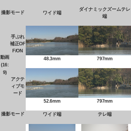
ダイナミックズームテレ
撮影モード
ワイド端
端
手ぶれ
補正OF
F/ON
動画
48.3mm
797mm
(16:
9)
アクテ
ィブモ
ード
52.6mm
797mm
撮影モード
ワイド端
テレ端