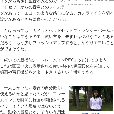
イクからも少し生音が入るので、ヘ
いたしかねます。また、再生環境についての個別のご質問にはお答
えいたしかねますのでご了承下さい。
ッドセットからの音声とのタイムラ
グがあって、エコーのような感じになる。カメラマイクを切る
設定があるとさらに良かっただろう。
とは言っても、カメラとヘッドセットでトランシーバーみた
いなことはできるので、使い方を工夫すれば便利なこともある
だろう。もう少しブラッシュアップすると、かなり面白いこと
ができそうだ。
続いての新機能、「フレームインREC」を試してみよう。
これは画面中央に表示される赤い枠内の輝度変化を関知して、
録画や写真撮影をスタートさせるという機能である。
一人しかいない場合の自分撮りに
使えるのかと思ったのだが、フレー
ムインした瞬間に録画が開始される
ので、そういう用途ではないよう
だ。動物の観察とか、そういう用途