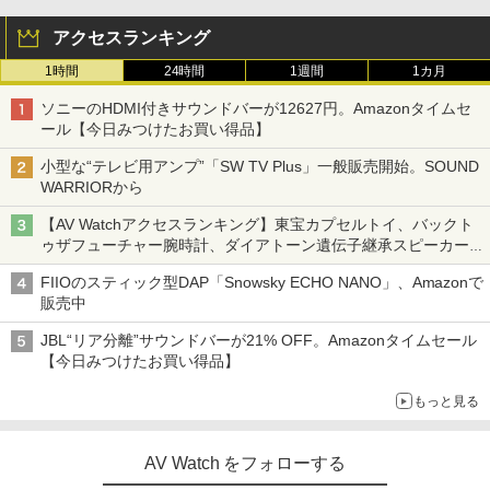
アクセスランキング
1時間
24時間
1週間
1カ月
ソニーのHDMI付きサウンドバーが12627円。Amazonタイムセ
ール【今日みつけたお買い得品】
小型な“テレビ用アンプ”「SW TV Plus」一般販売開始。SOUND
WARRIORから
【AV Watchアクセスランキング】東宝カプセルトイ、バックト
ゥザフューチャー腕時計、ダイアトーン遺伝子継承スピーカー
('26年8月3日～9日)
FIIOのスティック型DAP「Snowsky ECHO NANO」、Amazonで
販売中
JBL“リア分離”サウンドバーが21% OFF。Amazonタイムセール
【今日みつけたお買い得品】
もっと見る
AV Watch をフォローする