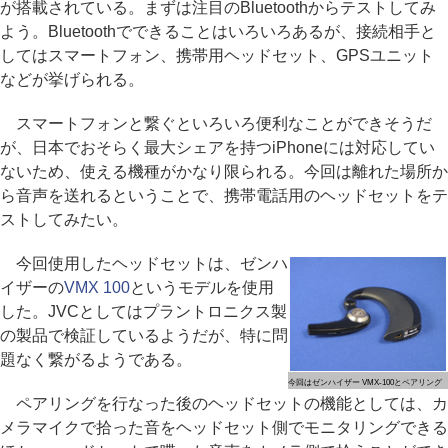
が搭載されている。まずは注目のBluetoothからテストしてみ
よう。Bluetoothでできることはいろいろあるが、接続相手と
してはスマートフォン、携帯用ヘッドセット、GPSユニット
などが挙げられる。
スマートフォンと繋ぐといろいろ便利なことができそうだ
が、日本でおそらく最大シェアを持つiPhoneには対応してい
ないため、使える機種がかなり限られる。今回は離れた場所か
ら音声を送れるということで、携帯電話用のヘッドセットをテ
ストしてみたい。
今回使用したヘッドセットは、ゼンハ
イザーの
VMX 100
というモデルを使用
した。JVCとしてはプラントロニクス製
の製品で検証しているようだが、特に問
題なく繋がるようである。
今回はゼンハイザー VMX-100とペアリング
ペアリングを行なった後のヘッドセットの機能としては、カ
メラマイクで拾った音をヘッドセット側でモニタリングできる