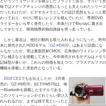
というソリューションを確立したブランドである。そういう意
味ではメディアチェンジの恩恵にもっとも支えられたシリーズ
だったわけだが、ビデオカメラとしての設計思想もちょっと変
わっており、やけに明るいレンズを積んでいたり、専用DVD
ライターをいち早く発売したり、本体だけでBlu-rayに書き出
しできたりと、唯我独尊的独自路線を突っ走っている。
しかし最近は、他社の動向も取り入れるようになった。昨年
末に発売されたHDDモデル「
GZ-HD620
」はあまり話題にな
らなかったが、実は裏面照射CMOS、広角側のワイドレンジ手
ブレ補正などを搭載してきた。今年発売されるモデルはメモリ
記録型が多いが、これらの特徴を加えつつ、プラスアルファの
機能を搭載した意欲作となっている。
2010 CES
でもお伝えしたが、2月発
売の「GZ-HM570」(以下HM570)は、唯
一Bluetoothを搭載したモデルである。
このソリューションがどれぐらい受け入
れられるのか、まずは様子見といったと