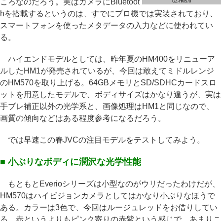
ころなのだろう。実はカメラにBluetoot
GZ-HM570
hを搭載するというのは、すでにプロ機では実装されており、
スマートフォンを使ったメタデータの入力などに使われてい
る。
ハイエンドモデルとしては、昨年夏のHM400をリニューア
ルしたHM1が発売されているが、今回は敢えてミドルレンジ
のHM570を取り上げる。64GBメモリとSD/SDHCカードスロ
ットを用意したモデルで、ボディサイズはかなり違うが、実は
手ブレ補正以外の光学系と、画像処理はHM1と同じなので、
画質の傾向などはある程度参考になるだろう。
では早速この春JVCの注目モデルをテストしてみよう。
■ 小ぶりなボディに潤沢な光学性能
もともとEverioシリーズは小型なのがウリだったわけだが、
HM570はハイビジョンカメラとしてはかなり小ぶりなほうで
ある。カラーは3色で、今回はルージュレッドをお借りしてい
る。赤というよりもピンク寄りの赤紫という感じで、あまりこ