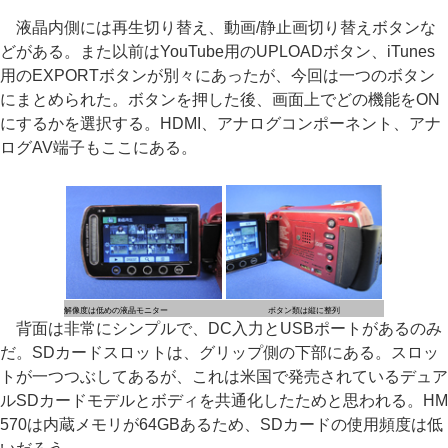
液晶内側には再生切り替え、動画/静止画切り替えボタンな
どがある。また以前はYouTube用のUPLOADボタン、iTunes
用のEXPORTボタンが別々にあったが、今回は一つのボタン
にまとめられた。ボタンを押した後、画面上でどの機能をON
にするかを選択する。HDMI、アナログコンポーネント、アナ
ログAV端子もここにある。
解像度は低めの液晶モニター
ボタン類は縦に整列
背面は非常にシンプルで、DC入力とUSBポートがあるのみ
だ。SDカードスロットは、グリップ側の下部にある。スロッ
トが一つつぶしてあるが、これは米国で発売されているデュア
ルSDカードモデルとボディを共通化したためと思われる。HM
570は内蔵メモリが64GBあるため、SDカードの使用頻度は低