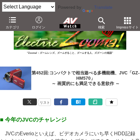
Powered by
Translate
カテゴリ
ログイン
検索
Impressサイト
“Zooma!：ズームレンズ、ズームすること、ズームする人、ズズーンの造語”
第452回:コンパクトで相当遊べる多機能機、JVC「GZ-
HM570」
～ 画質的にも満足できる意欲作 ～
リスト
■ 今年のJVCのチャレンジ
JVCのEverioといえば、ビデオカメラにいち早くHDD記録