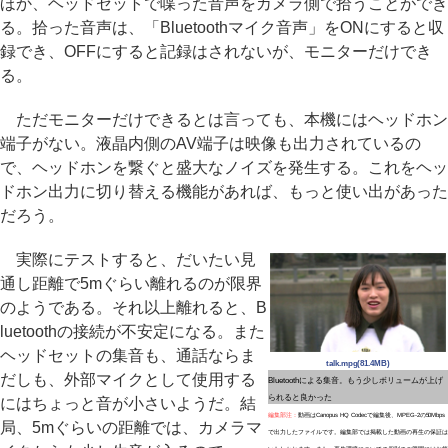
ほか、ヘッドセットで喋った音声をカメラ側で拾うことができ
る。拾った音声は、「Bluetoothマイク音声」をONにすると収
録でき、OFFにすると記録はされないが、モニターだけでき
る。
ただモニターだけできるとは言っても、本機にはヘッドホン
端子がない。液晶内側のAV端子は映像も出力されているの
で、ヘッドホンを繋ぐと盛大なノイズを発生する。これをヘッ
ドホン出力に切り替える機能があれば、もっと使い出があった
だろう。
実際にテストすると、だいたい見
通し距離で5mぐらい離れるのが限界
のようである。それ以上離れると、B
luetoothの接続が不安定になる。また
ヘッドセットの集音も、通話ならま
talk.mpg(81.4MB)
だしも、外部マイクとして使用する
Bluetoothによる集音。もう少しボリュームが上げ
られると良かった
にはちょっと音が小さいようだ。結
編集部注：
動画はCanopus HQ Codecで編集後、MPEG-2の50Mbps
局、5mぐらいの距離では、カメラマ
で出力したファイルです。編集部では掲載した動画の再生の保証は