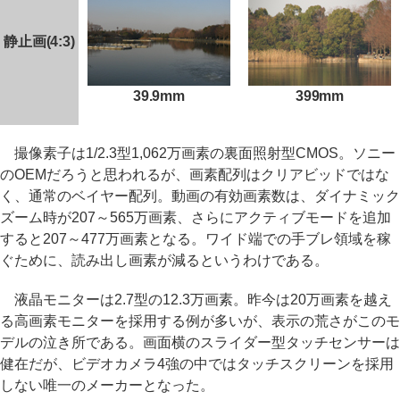
静止画(4:3)
39.9mm
399mm
撮像素子は1/2.3型1,062万画素の裏面照射型CMOS。ソニー
のOEMだろうと思われるが、画素配列はクリアビッドではな
く、通常のベイヤー配列。動画の有効画素数は、ダイナミック
ズーム時が207～565万画素、さらにアクティブモードを追加
すると207～477万画素となる。ワイド端での手ブレ領域を稼
ぐために、読み出し画素が減るというわけである。
液晶モニターは2.7型の12.3万画素。昨今は20万画素を越え
る高画素モニターを採用する例が多いが、表示の荒さがこのモ
デルの泣き所である。画面横のスライダー型タッチセンサーは
健在だが、ビデオカメラ4強の中ではタッチスクリーンを採用
しない唯一のメーカーとなった。