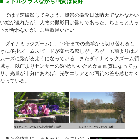
■ ミドルクラスながら画質は良好
では早速撮影してみよう。風景の撮影日は晴天でなかなかい
い絵が撮れたが、人物の撮影日は曇りであった。ちょっとカッ
トが合わないが、ご容赦願いたい。
ダイナミックズームは、10倍までの光学から切り替わると
きに多少ズームスピードが変わる感じがするが、以前よりはス
ムーズに繋がるようになっている。またダイナミックズーム領
域も、以前よりセンサーのS/Nがいいためか高画質になってお
り、光量が十分にあれば、光学エリアとの画質の差を感じなく
なっている。
ダイナミックズームでも高い解像感を実現
しゃきっとしたキレのいい絵作り
また全体的にしゃきっとしたキレのい