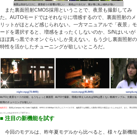
画質は良好なだけに、菱形絞りの影響が惜しい
発色は十分だが、紫が青に転ぶ傾向が強い
また裏面照射CMOS採用ということで、夜景も撮影してみ
た。AUTOモードではそれなりに増感するので、裏面照射のメ
リットがほとんど感じられない。一方マニュアルで「夜景」モ
ードを選択すると、増感をまったくしないのか、S/Nはいいが
ほぼ真っ黒でネオンぐらいしか見えない。もう少し裏面照射の
特性を活かしたチューニングが欲しいところだ。
night.mpg(73.4MB)
room.mpg(45.2MB)
sample.m
AUTOと夜景モードの比較。もうちょっと裏面照
AUTOで撮影。増感が抑えられればS/Nは悪くない
動画サンプル。光量があ
射用のチューニングが欲しい
編集部注：
動画はCanopus HQ Codecで編集後、MPEG-2の50Mbpsで出力したファイルです。編集部では掲載した動画の再生の保証はいたしかねます。また、再生
えいたしかねますのでご了承下さい。
■ 注目の新機能を試す
今回のモデルは、昨年夏モデルから比べると、様々な新機能