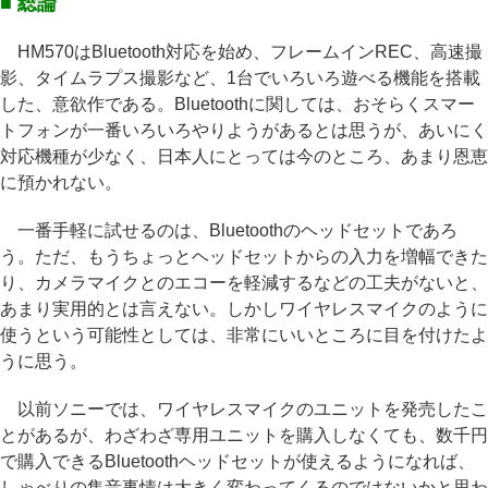
■ 総論
HM570はBluetooth対応を始め、フレームインREC、高速撮
影、タイムラプス撮影など、1台でいろいろ遊べる機能を搭載
した、意欲作である。Bluetoothに関しては、おそらくスマー
トフォンが一番いろいろやりようがあるとは思うが、あいにく
対応機種が少なく、日本人にとっては今のところ、あまり恩恵
に預かれない。
一番手軽に試せるのは、Bluetoothのヘッドセットであろ
う。ただ、もうちょっとヘッドセットからの入力を増幅できた
り、カメラマイクとのエコーを軽減するなどの工夫がないと、
あまり実用的とは言えない。しかしワイヤレスマイクのように
使うという可能性としては、非常にいいところに目を付けたよ
うに思う。
以前ソニーでは、ワイヤレスマイクのユニットを発売したこ
とがあるが、わざわざ専用ユニットを購入しなくても、数千円
で購入できるBluetoothヘッドセットが使えるようになれば、
しゃべりの集音事情は大きく変わってくるのではないかと思わ