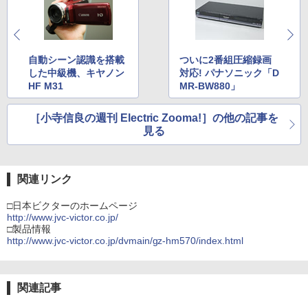
自動シーン認識を搭載
ついに2番組圧縮録画
した中級機、キヤノン
対応! パナソニック「D
HF M31
MR-BW880」
［小寺信良の週刊 Electric Zooma!］の他の記事を
見る
関連リンク
□日本ビクターのホームページ
http://www.jvc-victor.co.jp/
□製品情報
http://www.jvc-victor.co.jp/dvmain/gz-hm570/index.html
関連記事