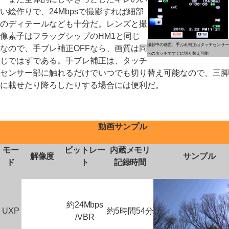
い絵作りで、24Mbpsで撮影すれば細部
のディテールなども十分だ。レンズと撮
像素子はフラッグシップのHM1と同じ
撮影中の画面。手ぶれ補正はタッチセンサー
なので、手ブレ補正OFFなら、画質は同
へのタッチですぐに切り替え可能
じではずである。手ブレ補正は、タッチ
センサー部に触れるだけでいつでも切り替え可能なので、三脚
に載せたり降ろしたりする場合には便利だ。
動画サンプル
モー
ビットレー
内蔵メモリ
解像度
サンプル
ド
ト
記録時間
約24Mbps
UXP
約5時間54分
/VBR