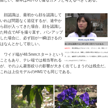
難しい。基本はAUTOで撮るカメラと考えるべきである。
顔認識は、最初から顔を認識して
いれば問題なく追従するが、途中か
ら顔が入ってきた場合、顔を認識し
た時点でAFを撮り直す。パンアップ
した場合に、必ず顔が一瞬ぼけるの
00145.mts(32.3MB)
はなんとかして欲しい。
急に顔を認識するとAFを取り直すクセがある
編集部注：
再生環境はビデオカードや、ドライバ、OS、再生ソフ
トによって異なるため、掲載した動画の再生の保証はいたしかねま
ワイド端が48.5mmスタートという
す。また、編集部では再生環境についての個別のご質問にはお答え
こともあり、テレ端では相当寄れる
いたしかねますのでご了承下さい。
が、そのぶん菱形絞りの影響が大きく出てしまうのは残念だ。
これは上位モデルのHM1でも同じである。