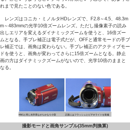
れまで見たことのない色である。
レンズはコニカ・ミノルタHDレンズで、F2.8～4.5、48.3m
m～483mmの光学10倍ズームレンズ。ただし撮像素子の読み
出しエリアを変えるダイナミックズームを使うと、16倍ズー
ムとなる。手ブレ補正は電子式だが、OFFと通常モードの手ブ
レ補正では、画角は変わらない。手ブレ補正のアクティブモー
ドを使うと、画角が変わってさらに15倍ズームとなる。静止
画の方はダイナミックズームがないので、光学10倍のままと
なる。
HM1と同じ光学系ながらかなり小型
正面にはフラッシュとビデオライトを装備
撮影モードと画角サンプル(35mm判換算)