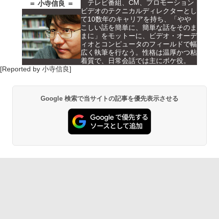
テレビ番組、CM、プロモーション
＝ 小寺信良 ＝
ビデオのテクニカルディレクターとし
て10数年のキャリアを持ち、「やや
こしい話を簡単に、簡単な話をそのま
まに」をモットーに、ビデオ・オーデ
ィオとコンピュータのフィールドで幅
広く執筆を行なう。性格は温厚かつ粘
着質で、日常会話では主にボケ役。
[Reported by 小寺信良]
Google 検索で当サイトの記事を優先表示させる