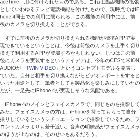
aceTime」用に付けられたものである。これは通話機能の拡張
としていわゆるテレビ電話機能を付けたもので、現時点ではiP
hone 4同士での利用に限られる。この機能の利用中には、前
後のカメラを切り換えることができる。
すでに前後のカメラが切り換えられる機能が標準APPで実
現できているということは、今後は前後のカメラを上手く切り
換えて利用するAPPが登場するかもしれない。じつはこの前
後にカメラを実装するというアイデアは、今年のCESで米ION
AUDIOが「
TWIN VIDEO
」というコンセプトモデルを発表し
ていた。自分と相手を切り換えながらビデオレポートをすると
いった用途として、筆者としても製品化を楽しみにしていたの
だが、一足先にiPhone 4が実現しそうな気配である。
iPhone 4のメインとフェイスカメラで、同じものを撮影して
みた。フェイスカメラの方は、iPhoneを持ってもらって自分
撮りしているというシチュエーションで撮影しているため、フ
ロントカメラよりも若干近い。音声の明瞭感がフェイスカメラ
のほうが上なのは、そのせいもあるだろう。