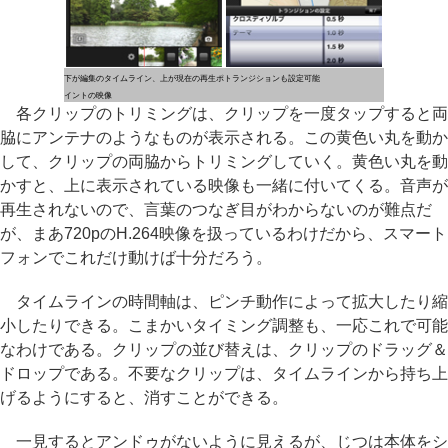
下が編集のタイムライン、上が現在の再生ポ
トランジションも設定可能
イントの映像
各クリップのトリミングは、クリップを一度タップすると両
脇にアンテナのようなものが表示される。この黄色い丸を動か
して、クリップの両脇からトリミングしていく。黄色い丸を動
かすと、上に表示されている映像も一緒に付いてくる。音声が
再生されないので、言葉のつなぎ目がわからないのが難点だ
が、まあ720pのH.264映像を扱っているわけだから、スマート
フォンでこれだけ動けば十分だろう。
タイムラインの時間軸は、ピンチ動作によって拡大したり縮
小したりできる。こまかいタイミング調整も、一応これで可能
なわけである。クリップの並び替えは、クリップのドラッグ＆
ドロップである。不要なクリップは、タイムラインから持ち上
げるようにすると、消すことができる。
一見するとアンドゥがないように見えるが、じつは本体をシ