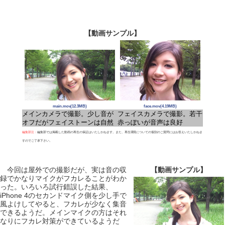
【動画サンプル】
main.mov(12.3MB)
face.mov(4.19MB)
メインカメラで撮影。少し音が
フェイスカメラで撮影。若干
オフだがフェイストーンは自然
赤っぽいが音声は良好
編集部注：
編集部では掲載した動画の再生の保証はいたしかねます。また、再生環境についての個別のご質問にはお答えいたしかねま
すのでご了承下さい。
今回は屋外での撮影だが、実は音の収
【動画サンプル】
録でかなりマイクがフカレることがわか
った。いろいろ試行錯誤した結果、
iPhone 4のセカンドマイク側を少し手で
風よけしてやると、フカレが少なく集音
できるようだ。メインマイクの方はそれ
なりにフカレ対策ができているようだ