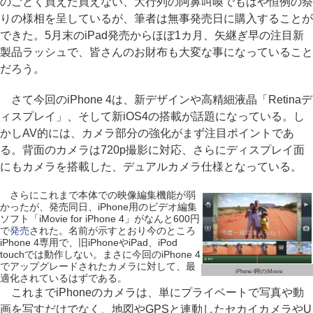
のごとく買えた買えない、大行列の阿鼻叫喚でもはや恒例の祭
りの様相を呈しているが、筆者は無事発売日に購入することが
できた。5月末のiPad発売からほぼ1カ月、矢継ぎ早の注目新
製品ラッシュで、皆さんのお財布も大変な事になっていること
だろう。
さて今回のiPhone 4は、新デザインや高精細液晶「Retinaデ
ィスプレイ」、そして新iOS4の搭載が話題になっている。し
かしAV的には、カメラ部分の強化がまず注目ポイントであ
る。背面のカメラは720p撮影に対応、さらにディスプレイ面
にもカメラを搭載した、デュアルカメラ仕様となっている。
さらにこれまで本体での映像編集機能が弱
かったが、発売同日、iPhone用のビデオ編集
ソフト「iMovie for iPhone 4」がなんと600円
で
発売
された。名前が示すとおり今のところ
iPhone 4専用で、旧iPhoneやiPad、iPod
touchでは動作しない。まさに今回のiPhone 4
でアップグレードされたカメラに対して、最
iPhone 4用のiMovie
適化されているはずである。
これまでiPhoneのカメラは、単にプライベートで写真や動
画を写すだけでなく、地図やGPSと連動したセカイカメラやU