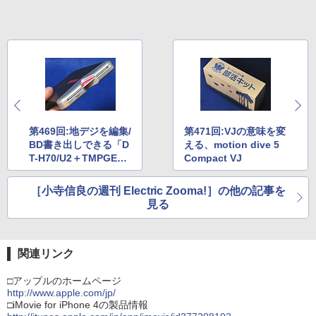
第469回:地デジを編集/
第471回:VJの意味を変
BD書き出しできる「D
える、motion dive 5
T-H70/U2＋TMPGEn
Compact VJ
c」
［小寺信良の週刊 Electric Zooma!］の他の記事を
見る
関連リンク
□アップルのホームページ
http://www.apple.com/jp/
□iMovie for iPhone 4の製品情報