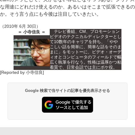
な用途にどれだけ使えるのか、あるいはそこまで拡張できるの
か。そう言う点にも今後は注目していきたい。
（2010年 6月 30日）
テレビ番組、CM、プロモーション
＝ 小寺信良 ＝
ビデオのテクニカルディレクターとし
て10数年のキャリアを持ち、「やや
こしい話を簡単に、簡単な話をそのま
まに」をモットーに、ビデオ・オーデ
ィオとコンピュータのフィールドで幅
広く執筆を行なう。性格は温厚かつ粘
着質で、日常会話では主にボケ役。
[Reported by 小寺信良]
Google 検索で当サイトの記事を優先表示させる