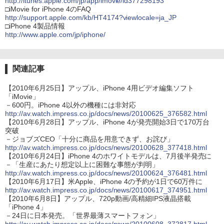
http://itunes.apple.com/jp/app/imovie/id377298193
□iMovie for iPhone 4のFAQ
http://support.apple.com/kb/HT4174?viewlocale=ja_JP
□iPhone 4製品情報
http://www.apple.com/jp/iphone/
関連記事
【2010年6月25日】アップル、iPhone 4用ビデオ編集ソフト
「iMovie」
－600円。iPhone 4以外の機種には非対応
http://av.watch.impress.co.jp/docs/news/20100625_376582.html
【2010年6月28日】アップル、iPhone 4が発売開始3日で170万台
突破
－ジョブズCEO「十分に商品を用意できず、お詫び」
http://av.watch.impress.co.jp/docs/news/20100628_377418.html
【2010年6月24日】iPhone 4のホワイトモデルは、7月後半発売に
－「生産にあたり想定以上に困難な事態が判明」
http://av.watch.impress.co.jp/docs/news/20100624_376481.html
【2010年6月17日】米Apple、iPhone 4の予約が1日で60万件に
http://av.watch.impress.co.jp/docs/news/20100617_374951.html
【2010年6月8日】アップル、720p動画/高精細IPS液晶搭載
「iPhone 4」
－24日に日本発売。「世界最薄スマートフォン」