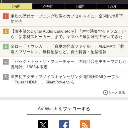
1時間
24時間
1週間
1カ月
東映の歴代オープニング映像がカプセルトイに。全5種で8月下
旬発売
【藤本健のDigital Audio Laboratory】「声で演奏するドラム」か
ら「新素材スピーカー」まで。ヤマハの最新研究のぞいてきた
金ロー「ナウシカ」、「真夏の怪奇ファイル」、ABEMAで「葬
送のフリーレン」無料配信など。夏の特番・配信情報
「バック・トゥ・ザ・フューチャー」の時計台をモチーフにした
腕時計。1985本限定
世界初アクティブノイズキャンセリングII搭載HDMIケーブル
「Pulsar HDMI」。SilentPowerから
もっと見る
AV Watch をフォローする