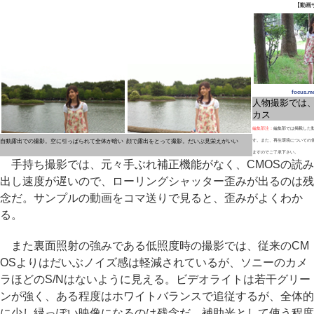
【動画
focus.m
人物撮影では
カス
編集部注：
編集部では掲載した
自動露出での撮影。空に引っぱられて全体が暗い
顔で露出をとって撮影。だいぶ見栄えがいい
す。また、再生環境についての
ますのでご了承下さい。
手持ち撮影では、元々手ぶれ補正機能がなく、CMOSの読み
出し速度が遅いので、ローリングシャッター歪みが出るのは残
念だ。サンプルの動画をコマ送りで見ると、歪みがよくわか
る。
また裏面照射の強みである低照度時の撮影では、従来のCM
OSよりはだいぶノイズ感は軽減されているが、ソニーのカメ
ラほどのS/Nはないように見える。ビデオライトは若干グリー
ンが強く、ある程度はホワイトバランスで追従するが、全体的
に少し緑っぽい映像になるのは残念だ。補助光として使う程度