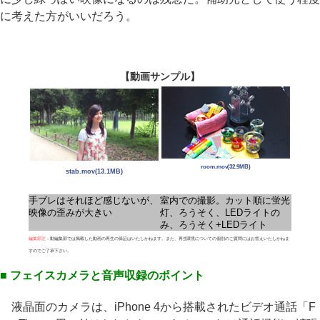
に考えた方がいいだろう。
【動画サンプル】
room.mov(32.9MB)
stab.mov(13.1MB)
手ブレはそれほど感じないが、
室内での撮影。カット順に蛍光
映像の歪みが大きい
灯、ろうそく、LEDライトの
み、ろうそく+LEDライト
編集部注：
動編集部では掲載した動画の再生の保証はいたしかねます。また、再生環境についての個別のご質問にはお答えいたしかねま
すのでご了承下さい。
■ フェイスカメラと音声収録のポイント
液晶面のカメラは、iPhone 4から搭載されたビデオ通話「F