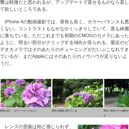
響は軽微だと思われるが、アップデートで直せるものなら直し
て欲しいところである。
iPhone 4の動画撮影では、発色も良く、カラーバランスも悪
くない。コントラストもなかなかくっきりしていて、黒も綺麗
に落ちている。ただこれまでも初期のCMOSのカメラにあった
ように、明るい部分がクリップする傾向が見られる。最近のビ
デオカメラではそのあたりのチューニングがだいぶこなれてき
ているが、まだAppleにはそのあたりのノウハウが足りないよ
うだ。
発色も良く、カラーバランスも上々
暗部も綺麗に落ちている
明るい部分がすぐ飽和す
か
レンズの歪曲は殆ど感じられず、