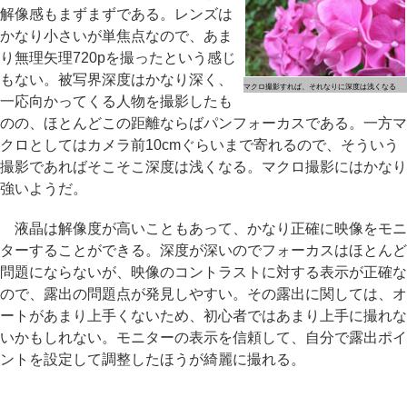
解像感もまずまずである。レンズは
かなり小さいが単焦点なので、あま
り無理矢理720pを撮ったという感じ
もない。被写界深度はかなり深く、
マクロ撮影すれば、それなりに深度は浅くなる
一応向かってくる人物を撮影したも
のの、ほとんどこの距離ならばパンフォーカスである。一方マ
クロとしてはカメラ前10cmぐらいまで寄れるので、そういう
撮影であればそこそこ深度は浅くなる。マクロ撮影にはかなり
強いようだ。
液晶は解像度が高いこともあって、かなり正確に映像をモニ
ターすることができる。深度が深いのでフォーカスはほとんど
問題にならないが、映像のコントラストに対する表示が正確な
ので、露出の問題点が発見しやすい。その露出に関しては、オ
ートがあまり上手くないため、初心者ではあまり上手に撮れな
いかもしれない。モニターの表示を信頼して、自分で露出ポイ
ントを設定して調整したほうが綺麗に撮れる。