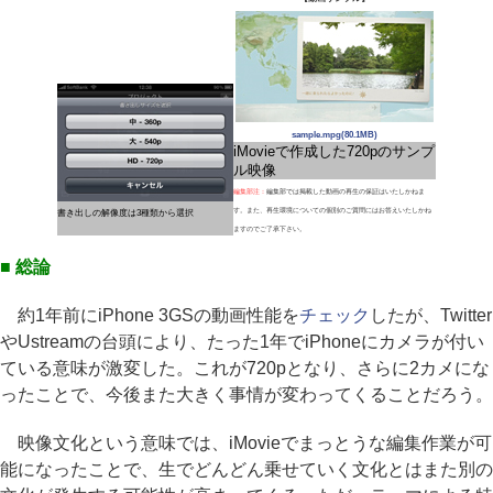
sample.mpg(80.1MB)
iMovieで作成した720pのサンプ
ル映像
編集部注：
編集部では掲載した動画の再生の保証はいたしかねま
す。また、再生環境についての個別のご質問にはお答えいたしかね
書き出しの解像度は3種類から選択
ますのでご了承下さい。
■ 総論
約1年前にiPhone 3GSの動画性能を
チェック
したが、Twitter
やUstreamの台頭により、たった1年でiPhoneにカメラが付い
ている意味が激変した。これが720pとなり、さらに2カメにな
ったことで、今後また大きく事情が変わってくることだろう。
映像文化という意味では、iMovieでまっとうな編集作業が可
能になったことで、生でどんどん乗せていく文化とはまた別の