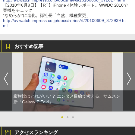
http://av.watch.impress.co.jp/docs/news/20100608_372817.html
【2010年6月9日】【RT】iPhone 4体験レポート。WWDC 2010で
実機をチェック
“なめらか”に進化。孫社長「当然、機種変更」
http://av.watch.impress.co.jp/docs/series/rt/20100609_372939.ht
ml
おすすめ記事
縦横比はどれがいい？ エンタメ目線で考える、サムスン
新「Galaxy Z Fold」
●
●
●
アクセスランキング