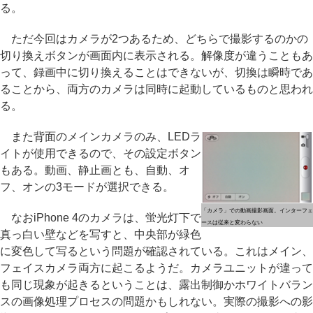
る。
ただ今回はカメラが2つあるため、どちらで撮影するのかの
切り換えボタンが画面内に表示される。解像度が違うこともあ
って、録画中に切り換えることはできないが、切換は瞬時であ
ることから、両方のカメラは同時に起動しているものと思われ
る。
また背面のメインカメラのみ、LEDラ
イトが使用できるので、その設定ボタン
もある。動画、静止画とも、自動、オ
フ、オンの3モードが選択できる。
「カメラ」での動画撮影画面。インターフェ
なおiPhone 4のカメラは、蛍光灯下で
ースは従来と変わらない
真っ白い壁などを写すと、中央部が緑色
に変色して写るという問題が確認されている。これはメイン、
フェイスカメラ両方に起こるようだ。カメラユニットが違って
も同じ現象が起きるということは、露出制御かホワイトバラン
スの画像処理プロセスの問題かもしれない。実際の撮影への影