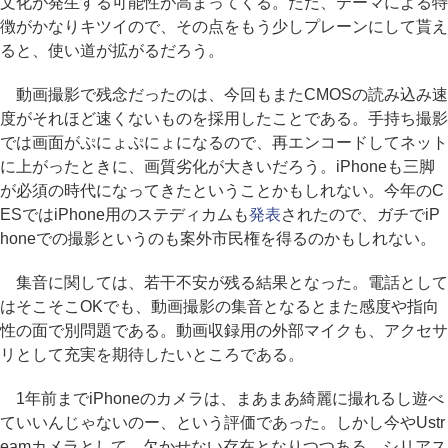
文化が発生する可能性が高まってくる。ただ、テーマによる特
徴がかなりキツイので、その点をもう少しプレーンにして貰え
ると、使い道が拡がるだろう。
動画撮影で残念だったのは、今回もまたCMOSの読み込み速
度がそれほど速くないものを採用したことである。手持ち撮影
では画面がぷにょぷにょになるので、再エンコードしてネット
に上がったときに、画質劣化が大きいだろう。iPhoneも三脚
が必須の時代になってきたということかもしれない。今年のC
ESではiPhone用のステディカムも
発表
されたので、ガチでiP
honeでの撮影というのも案外市民権を得るのかもしれない。
集音に関しては、若干不安が残る結果となった。電話として
はそこそこOKでも、動画撮影の集音となるとまた感度や指向
性の面で別問題である。動画収録用の外部マイクも、アクセサ
リとして充実を期待したいところである。
1年前までiPhoneのカメラは、まあまあ綺麗に撮れるし遊べ
ていいんじゃないのー、という評価であった。しかし今やUstr
eamカメラとして、欠かせない存在となりつつある。シリアス