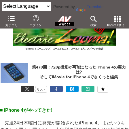
Powered by
Translate
カテゴリ
ログイン
検索
Impressサイト
“Zooma!：ズームレンズ、ズームすること、ズームする人、ズズーンの造語”
第470回：720p撮影が可能になったiPhone 4の実力
は?
そしてiMovie for iPhone 4でさくっと編集
リスト
■ iPhone 4がやってきた!
先週24日木曜日に発売が開始されたiPhone 4。またいつも