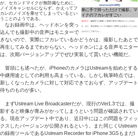
が、セカンドマイクが無防備なために、
wind.mov(14.1MB)
ノイズキャンセルにならず、かえってフ
単に手で持っただけで撮影。マ
カレのノイズを乗せてしまっているとい
イクのフカレがすごい
うことのようである。
編集部注：
編集部では掲載した動画の再生の保証はいたしかねま
なお録画中は、ヘッドホンを突っ
す。また、再生環境についての個別のご質問にはお答えいたしかね
込んでも撮影中の音声はモニターで
ますのでご了承下さい。
きないので、実際にフカレているかどうかは、撮影したあとで
再生してみるまでわからない。ヘッドホンによる音声モニター
は、次期バージョンアップでぜひ実装して貰いたい機能だ。
冒頭にも述べたが、iPhoneのカメラはUstreamを始めとする
中継用途としての利用も高まっている。しかし執筆時点では、
新しくなったカメラに対して対応できておらず、アップデート
待ちのものが多い。
まずUstream Live Broadcasterだが、現行のVer1.3では、撮
影すると映像が青みがかってしまうという問題が確認されてい
る。現在アップデート中であり、近日中にはこの問題をフィッ
クスしたバージョンが公開されるという。また同じくUstream
の録画ツールであるUstream Recorder for iPhone 3GSもまだi