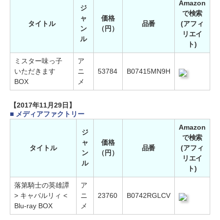
Amazon
ジ
で検索
ャ
価格
タイトル
品番
(アフィ
ン
（円）
リエイ
ル
ト)
ミスター味っ子
ア
いただきます
ニ
53784
B07415MN9H
BOX
メ
【2017年11月29日】
■ メディアファクトリー
Amazon
ジ
で検索
ャ
価格
タイトル
品番
(アフィ
ン
（円）
リエイ
ル
ト)
落第騎士の英雄譚
ア
> キャバルリィ <
ニ
23760
B0742RGLCV
Blu-ray BOX
メ