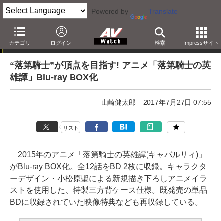
Powered by
Translate
「Blu-ray発売日一覧」の更新情報
カテゴリ
ログイン
検索
Impressサイト
“落第騎士”が頂点を目指す! アニメ「落第騎士の英
雄譚」Blu-ray BOX化
山崎健太郎
2017年7月27日 07:55
リスト
2015年のアニメ「落第騎士の英雄譚(キャバルリィ)」
がBlu-ray BOX化。全12話をBD 2枚に収録。キャラクタ
ーデザイン・小松原聖による新規描き下ろしアニメイラ
ストを使用した、特製三方背ケース仕様。既発売の単品
BDに収録されていた映像特典なども再収録している。