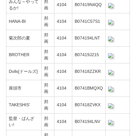
みんな～やって
邦
4104
B07419N4QQ
るか!
画
邦
HANA-BI
4104
B0741C57S1
画
邦
菊次郎の夏
4104
B074194LNT
画
邦
BROTHER
4104
B07419J215
画
邦
Dolls[ドールズ]
4104
B07418ZZKR
画
邦
座頭市
4104
B0741BMQXQ
画
邦
TAKESHIS'
4104
B07418ZVKX
画
監督・ばんざ
邦
4104
B074194LNV
い!
画
邦