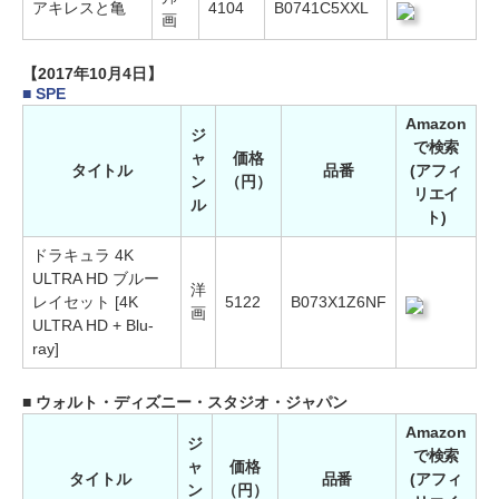
アキレスと亀
4104
B0741C5XXL
画
【2017年10月4日】
■ SPE
Amazon
ジ
で検索
ャ
価格
タイトル
品番
(アフィ
ン
（円）
リエイ
ル
ト)
ドラキュラ 4K
ULTRA HD ブルー
洋
レイセット [4K
5122
B073X1Z6NF
画
ULTRA HD + Blu-
ray]
■ ウォルト・ディズニー・スタジオ・ジャパン
Amazon
ジ
で検索
ャ
価格
タイトル
品番
(アフィ
ン
（円）