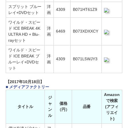
スプリット ブルー
洋
4309
B071HT61Z9
レイ+DVDセット
画
ワイルド・スピー
ド ICE BREAK 4K
洋
6469
B073XDXXCY
ULTRA HD + Blu-
画
rayセット
ワイルド・スピー
ド ICE BREAK ブ
洋
4309
B071L5WJY3
ルーレイ+DVDセ
画
ット
【2017年10月18日】
■ メディアファクトリー
Amazon
ジ
で検索
ャ
価格
タイトル
品番
(アフィ
ン
（円）
リエイ
ル
ト)