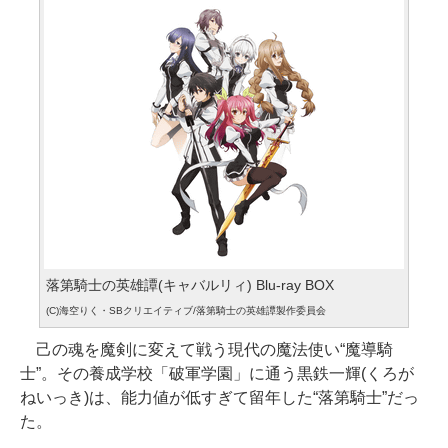
落第騎士の英雄譚(キャバルリィ) Blu-ray BOX
(C)海空りく・SBクリエイティブ/落第騎士の英雄譚製作委員会
己の魂を魔剣に変えて戦う現代の魔法使い“魔導騎
士”。その養成学校「破軍学園」に通う黒鉄一輝(くろが
ねいっき)は、能力値が低すぎて留年した“落第騎士”だっ
た。