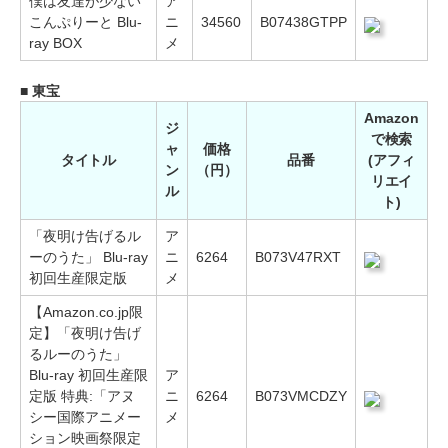
僕は友達が少ない
ア
こんぷりーと Blu-
ニ
34560
B07438GTPP
ray BOX
メ
■ 東宝
Amazon
ジ
で検索
ャ
価格
タイトル
品番
(アフィ
ン
（円）
リエイ
ル
ト)
「夜明け告げるル
ア
ーのうた」 Blu-ray
ニ
6264
B073V47RXT
初回生産限定版
メ
【Amazon.co.jp限
定】「夜明け告げ
るルーのうた」
Blu-ray 初回生産限
ア
定版 特典:「アヌ
ニ
6264
B073VMCDZY
シー国際アニメー
メ
ション映画祭限定