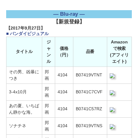
― Blu-ray ―
【新規登録】
【2017年9月27日】
■ バンダイビジュアル
ジ
Amazon
ャ
価格
で検索
タイトル
品番
ン
（円）
(アフィリ
ル
エイト)
その男、凶暴に
邦
4104
B07419VTNT
つき
画
邦
3-4x10月
4104
B0741C7CVF
画
あの夏、いちば
邦
4104
B0741C57RZ
ん静かな海。
画
邦
ソナチネ
4104
B07419VTNS
画