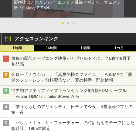
縦横比はどれがいい？ エンタメ目線で考える、サムスン
新「Galaxy Z Fold」
●
●
●
アクセスランキング
1時間
24時間
1週間
1カ月
東映の歴代オープニング映像がカプセルトイに。全5種で8月下
旬発売
金ロー「ナウシカ」、「真夏の怪奇ファイル」、ABEMAで「葬
送のフリーレン」無料配信など。夏の特番・配信情報
世界初アクティブノイズキャンセリングII搭載HDMIケーブル
「Pulsar HDMI」。SilentPowerから
「借りぐらしのアリエッティ」日テレで今夜。3週連続ジブリの
第一夜
「バック・トゥ・ザ・フューチャー」の時計台をモチーフにした
腕時計。1985本限定