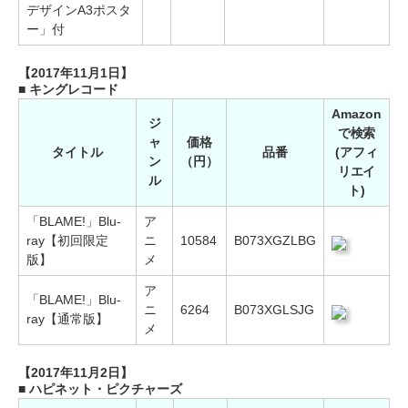
デザインA3ポスタ
ー」付
【2017年11月1日】
■ キングレコード
Amazon
ジ
で検索
ャ
価格
タイトル
品番
(アフィ
ン
（円）
リエイ
ル
ト)
「BLAME!」Blu-
ア
ray【初回限定
ニ
10584
B073XGZLBG
版】
メ
ア
「BLAME!」Blu-
ニ
6264
B073XGLSJG
ray【通常版】
メ
【2017年11月2日】
■ ハピネット・ピクチャーズ