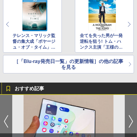
テレンス・マリック監
全てを失った男が一発
督の集大成「ボヤージ
逆転を狙う! トム・ハ
ュ・オブ・タイム」8
ンクス主演「王様のた
月Blu-ray化
めのホログラム」BD
化
［「Blu-ray発売日一覧」の更新情報］の他の記事
を見る
おすすめ記事