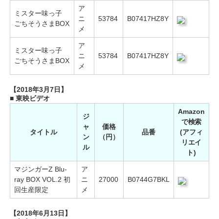
ア
ミスター味っ子
ニ
53784
B07417HZ8Y
ごちそうさまBOX
メ
ア
ミスター味っ子
ニ
53784
B07417HZ8Y
ごちそうさまBOX
メ
【2018年3月7日】
■ 東映ビデオ
Amazon
ジ
で検索
ャ
価格
タイトル
品番
(アフィ
ン
（円）
リエイ
ル
ト)
マジンガーZ Blu-
ア
ray BOX VOL.2 初
ニ
27000
B0744G7BKL
回生産限定
メ
【2018年6月13日】