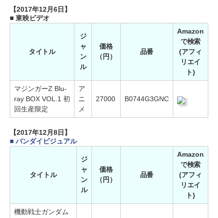
【2017年12月6日】
■ 東映ビデオ
Amazon
ジ
で検索
ャ
価格
タイトル
品番
(アフィ
ン
（円）
リエイ
ル
ト)
マジンガーZ Blu-
ア
ray BOX VOL.1 初
ニ
27000
B0744G3GNC
回生産限定
メ
【2017年12月8日】
■ バンダイビジュアル
Amazon
ジ
で検索
ャ
価格
タイトル
品番
(アフィ
ン
（円）
リエイ
ル
ト)
機動戦士ガンダム