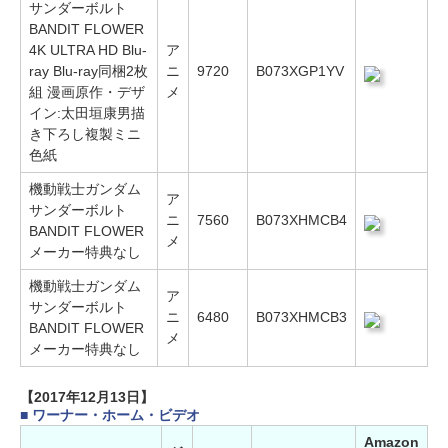
サンダーボルト
BANDIT FLOWER
4K ULTRA HD Blu-
ア
ray Blu-ray同梱2枚
ニ
9720
B073XGP1YV
組 漫画原作・デザ
メ
イン:太田垣康男描
き下ろし複製ミニ
色紙
機動戦士ガンダム
ア
サンダーボルト
ニ
7560
B073XHMCB4
BANDIT FLOWER
メ
メーカー特典なし
機動戦士ガンダム
ア
サンダーボルト
ニ
6480
B073XHMCB3
BANDIT FLOWER
メ
メーカー特典なし
【2017年12月13日】
■ ワーナー・ホーム・ビデオ
Amazon