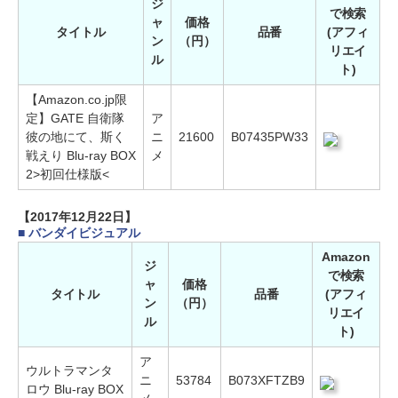
ジ
で検索
ャ
価格
タイトル
品番
(アフィ
ン
（円）
リエイ
ル
ト)
【Amazon.co.jp限
定】GATE 自衛隊
ア
彼の地にて、斯く
ニ
21600
B07435PW33
戦えり Blu-ray BOX
メ
2>初回仕様版<
【2017年12月22日】
■ バンダイビジュアル
Amazon
ジ
で検索
ャ
価格
タイトル
品番
(アフィ
ン
（円）
リエイ
ル
ト)
ア
ウルトラマンタ
ニ
53784
B073XFTZB9
ロウ Blu-ray BOX