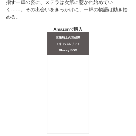
指す一輝の姿に、ステラは次第に惹かれ始めてい
く……。その出会いをきっかけに、一輝の物語は動き始
める。
Amazonで購入
落第騎士の英雄譚
＜キャバルリィ＞
Blu-ray BOX