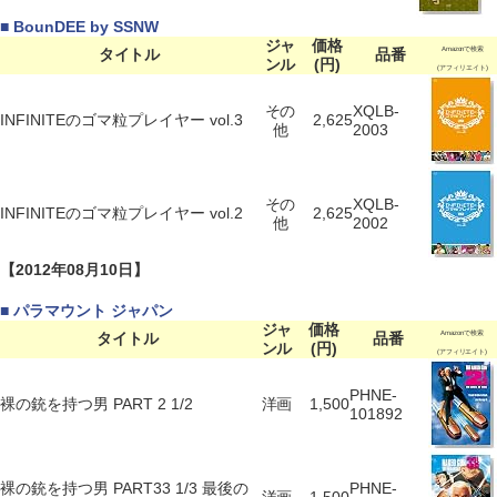
■ BounDEE by SSNW
ジャ
価格
タイトル
品番
Amazonで検索
ンル
(円)
(アフィリエイト)
その
XQLB-
INFINITEのゴマ粒プレイヤー vol.3
2,625
他
2003
その
XQLB-
INFINITEのゴマ粒プレイヤー vol.2
2,625
他
2002
【2012年08月10日】
■ パラマウント ジャパン
ジャ
価格
タイトル
品番
Amazonで検索
ンル
(円)
(アフィリエイト)
PHNE-
裸の銃を持つ男 PART 2 1/2
洋画
1,500
101892
裸の銃を持つ男 PART33 1/3 最後の
PHNE-