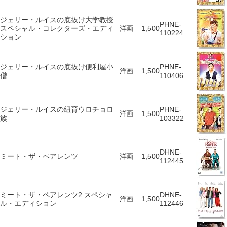
ジェリー・ルイスの底抜け大学教授
PHNE-
スペシャル・コレクターズ・エディ
洋画
1,500
110224
ション
ジェリー・ルイスの底抜け便利屋小
PHNE-
洋画
1,500
僧
110406
ジェリー・ルイスの紐育ウロチョロ
PHNE-
洋画
1,500
族
103322
DHNE-
ミート・ザ・ペアレンツ
洋画
1,500
112445
ミート・ザ・ペアレンツ2 スペシャ
DHNE-
洋画
1,500
ル・エディション
112446