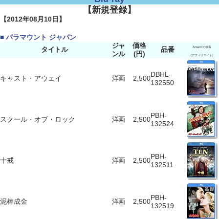
【新規登録】
【2012年08月10日】
■ パラマウント ジャパン
ジャ
価格
タイトル
品番
Amazonで検索
ンル
(円)
(アフィリエイト)
DBHL-
キャスト・アウェイ
洋画
2,500
132550
PBH-
スクール・オブ・ロック
洋画
2,500
132524
PBH-
十戒
洋画
2,500
132511
PBH-
泥棒成金
洋画
2,500
132519