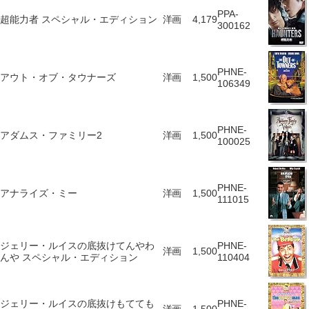
PPA-
超能力者 スペシャル・エディション
洋画
4,179
300162
PHNE-
アウト・オブ・タウナーズ
洋画
1,500
106349
PHNE-
アダムス・ファミリー2
洋画
1,500
100025
PHNE-
アナライズ・ミー
洋画
1,500
111015
ジェリー・ルイスの底抜けてんやわ
PHNE-
洋画
1,500
んや スペシャル・エディション
110404
ジェリー・ルイスの底抜けもてても
PHNE-