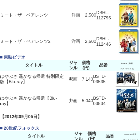
DBHL-
ミート・ザ・ペアレンツ
洋画
2,500
112795
DBHL-
ミート・ザ・ペアレンツ2
洋画
2,500
112446
■ 東映ビデオ
ジャ
価格
タイトル
品番
Amazonで検索
ンル
(円)
(アフィリエイト)
はやぶさ 遥かなる帰還 特別限定
BSTD-
邦画
7,140
版【Blu-ray】
03535
はやぶさ 遥かなる帰還【Blu-
BSTD-
邦画
5,040
ray】
03534
【2012年09月05日】
■ 20世紀フォックス
ジャ
価格
タイトル
品番
Amazonで検索
ンル
(円)
(アフィリエイト)