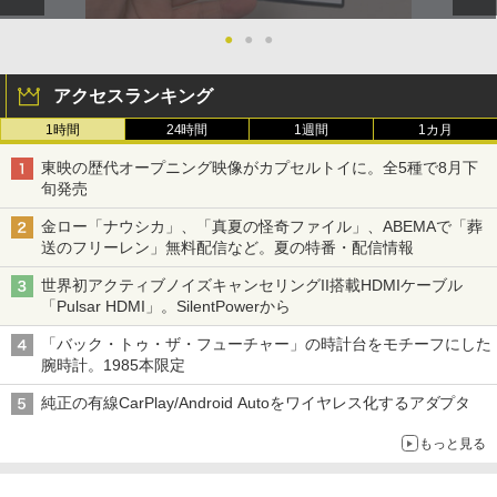
●
●
●
アクセスランキング
1時間
24時間
1週間
1カ月
東映の歴代オープニング映像がカプセルトイに。全5種で8月下
旬発売
金ロー「ナウシカ」、「真夏の怪奇ファイル」、ABEMAで「葬
送のフリーレン」無料配信など。夏の特番・配信情報
世界初アクティブノイズキャンセリングII搭載HDMIケーブル
「Pulsar HDMI」。SilentPowerから
「バック・トゥ・ザ・フューチャー」の時計台をモチーフにした
腕時計。1985本限定
純正の有線CarPlay/Android Autoをワイヤレス化するアダプタ
もっと見る