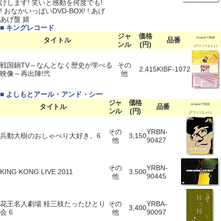
けします! 笑いと感動を何度でも!
! おなかいっぱいDVD-BOX! ! あげ
あげ盤 嬉
■ キングレコード
ジャ
価格
タイトル
品番
Amazonで検索
ンル
(円)
(アフィリエイト)
戦国鍋TV～なんとなく歴史が学べる
その
2,415
KIBF-1072
映像～再出陣!弐
他
■ よしもとアール・アンド・シー
ジャ
価格
タイトル
品番
Amazonで検索
ンル
(円)
(アフィリエイト)
その
YRBN-
兵動大樹のおしゃべり大好き。6
3,150
他
90427
その
YRBN-
KING KONG LIVE 2011
3,500
他
90445
花王名人劇場 桂三枝たったひとり
その
YRBA-
3,400
会 6
他
90097