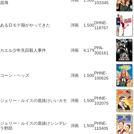
洋画
1,500
屈辱
103345
DHNE-
ある日モテ期がやってきた
洋画
1,500
118767
PPA-
カエル少年失踪殺人事件
洋画
4,179
300161
PHNE-
コーン・ヘッズ
洋画
1,500
100626
PHNE-
ジェリー・ルイスの底抜けいいカモ
洋画
1,500
102075
ジェリー・ルイスの底抜けシンデレ
PHNE-
洋画
1,500
ラ野郎
110405