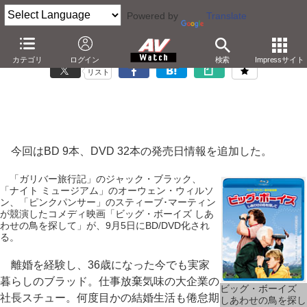
Powered by
Translate
「Blu-ray/DVD発売日一覧」7月5日の更新情報
カテゴリ
ログイン
検索
Impressサイト
リスト
今回はBD 9本、DVD 32本の発売日情報を追加した。
「ガリバー旅行記」のジャック・ブラック、
「ナイト ミュージアム」のオーウェン・ウィルソ
ン、「ピンクパンサー」のスティーブ･マーティン
が競演したコメディ映画「ビッグ・ボーイズ しあ
わせの鳥を探して」が、9月5日にBD/DVD化され
る。
離婚を経験し、36歳になった今でも実家
暮らしのブラッド。仕事放棄気味の大企業の
ビッグ・ボーイズ
社長スチュー。何度目かの結婚生活も倦怠期
しあわせの鳥を探し