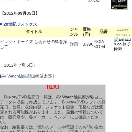
03534
【2012年09月05日】
■ 20世紀フォックス
ジャ
価格
タイトル
品番
Amazonで検索
ンル
(円)
(アフィリエイト)
ビッグ・ボーイズ しあわせの鳥を探
FXXA-
洋画
3,990
して
50194
（2012年 7月 6日）
[
AV Watch編集部
山崎健太郎 ]
【注意】
Blu-ray/DVD発売日一覧は、AV Watch編集部が独自に
データを収集し作成しています。Blu-ray/DVDソフトの発
売日、仕様、収録内容、ジャケット画像、価格などは変
更される可能性があります。また、最新の情報について
は、販売店や、各メーカー、ベンダーにご確認くださ
い。
なお、編集部では、個別のメールや電話でのお問い合わ