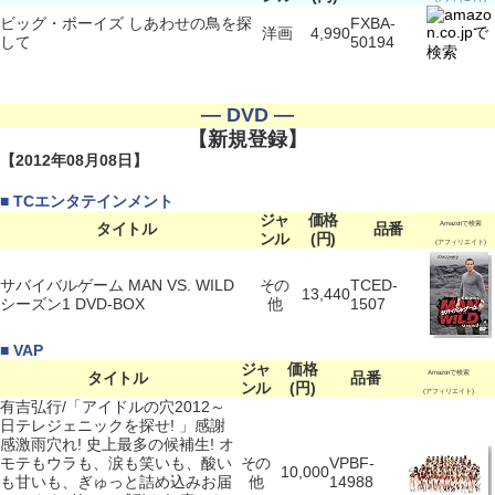
ビッグ・ボーイズ しあわせの鳥を探
FXBA-
洋画
4,990
して
50194
― DVD ―
【新規登録】
【2012年08月08日】
■ TCエンタテインメント
ジャ
価格
タイトル
品番
Amazonで検索
ンル
(円)
(アフィリエイト)
サバイバルゲーム MAN VS. WILD
その
TCED-
13,440
シーズン1 DVD-BOX
他
1507
■ VAP
ジャ
価格
タイトル
品番
Amazonで検索
ンル
(円)
(アフィリエイト)
有吉弘行/「アイドルの穴2012～
日テレジェニックを探せ! 」感謝
感激雨穴れ! 史上最多の候補生! オ
モテもウラも、涙も笑いも、酸い
その
VPBF-
10,000
も甘いも、ぎゅっと詰め込みお届
他
14988