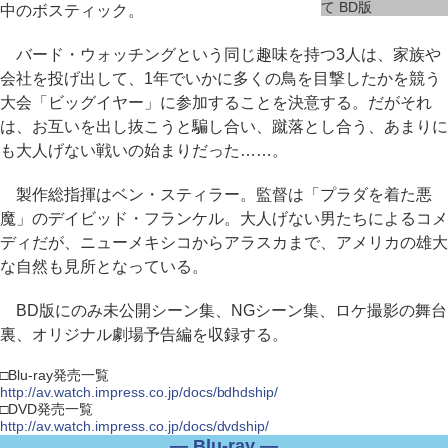
て BD版
中のボスティック。
バード・ウォッチングという同じ趣味を持つ3人は、家族や
会社を投げ出して、1年でいかに多くの鳥を目撃したかを競う
大会「ビッグイヤー」に参加することを決意する。だがそれ
は、お互いを出し抜こうと騙し合い、蹴落とし合う、あまりに
も大人げない戦いの始まりだった……。
製作総指揮はベン・スティラー。監督は「プラダを着た悪
魔」のデイビッド・フランケル。大人げない男たちによるコメ
ディだが、ニューメキシコからアラスカまで、アメリカの雄大
な自然も見所となっている。
BD版にのみ未公開シーン集、NGシーン集、ロケ撮影の舞台
裏、オリジナル劇場予告編を収録する。
□Blu-ray発売一覧
http://av.watch.impress.co.jp/docs/bdhdship/
□DVD発売一覧
http://av.watch.impress.co.jp/docs/dvdship/
― Blu-ray ―