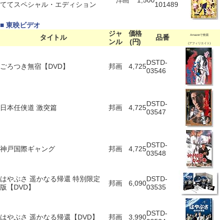
洋画
1,500
ててスペシャル・エディション
101489
■ 東映ビデオ
ジャ
価格
タイトル
品番
Amazonで検索
ンル
(円)
(アフィリエイト)
DSTD-
ごろつき無宿【DVD】
邦画
4,725
03546
DSTD-
日本任侠道 激突篇
邦画
4,725
03547
DSTD-
神戸国際ギャング
邦画
4,725
03548
はやぶさ 遥かなる帰還 特別限定
DSTD-
邦画
6,090
版【DVD】
03535
DSTD-
はやぶさ 遥かなる帰還【DVD】
邦画
3,990