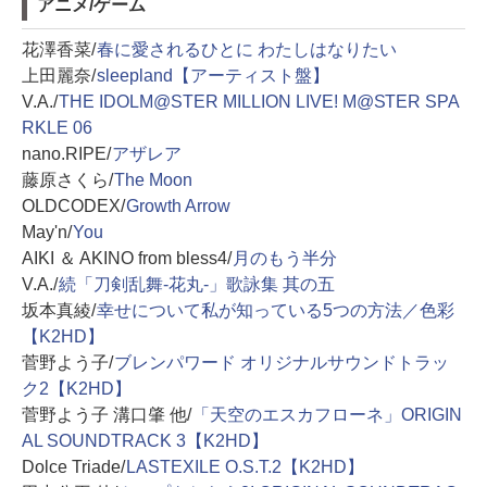
アニメ/ゲーム
花澤香菜/
春に愛されるひとに わたしはなりたい
上田麗奈/
sleepland【アーティスト盤】
V.A./
THE IDOLM@STER MILLION LIVE! M@STER SPA
RKLE 06
nano.RIPE/
アザレア
藤原さくら/
The Moon
OLDCODEX/
Growth Arrow
May'n/
You
AIKI ＆ AKINO from bless4/
月のもう半分
V.A./
続「刀剣乱舞-花丸-」歌詠集 其の五
坂本真綾/
幸せについて私が知っている5つの方法／色彩
【K2HD】
菅野よう子/
ブレンパワード オリジナルサウンドトラッ
ク2【K2HD】
菅野よう子 溝口肇 他/
「天空のエスカフローネ」ORIGIN
AL SOUNDTRACK 3【K2HD】
Dolce Triade/
LASTEXILE O.S.T.2【K2HD】