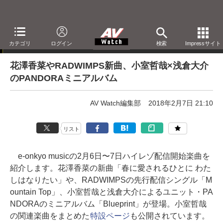
e-onkyo musicハイレゾ配信情報
カテゴリ
ログイン
検索
Impressサイト
花澤香菜やRADWIMPS新曲、小室哲哉×浅倉大介
のPANDORAミニアルバム
AV Watch編集部
2018年2月7日 21:10
リスト
e-onkyo musicの2月6日〜7日ハイレゾ配信開始楽曲を
紹介します。花澤香菜の新曲「春に愛されるひとに わた
しはなりたい」や、RADWIMPSの先行配信シングル「M
ountain Top」、小室哲哉と浅倉大介によるユニット・PA
NDORAのミニアルバム「Blueprint」が登場。小室哲哉
の関連楽曲をまとめた
特設ページ
も公開されています。