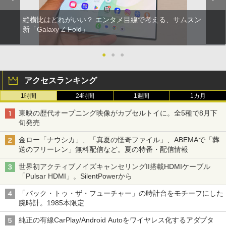
縦横比はどれがいい？ エンタメ目線で考える、サムスン
新「Galaxy Z Fold」
●
●
●
アクセスランキング
1時間
24時間
1週間
1カ月
東映の歴代オープニング映像がカプセルトイに。全5種で8月下
旬発売
金ロー「ナウシカ」、「真夏の怪奇ファイル」、ABEMAで「葬
送のフリーレン」無料配信など。夏の特番・配信情報
世界初アクティブノイズキャンセリングII搭載HDMIケーブル
「Pulsar HDMI」。SilentPowerから
「バック・トゥ・ザ・フューチャー」の時計台をモチーフにした
腕時計。1985本限定
純正の有線CarPlay/Android Autoをワイヤレス化するアダプタ