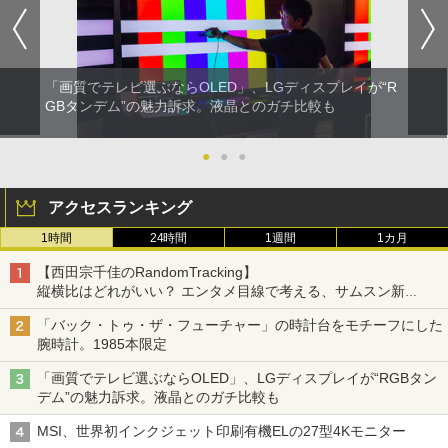
「画質でテレビ選ぶならOLED」、LGディスプレイが“R
GBタンデム”の魅力訴求。液晶とのガチ比較も
●
●
●
アクセスランキング
1時間
24時間
1週間
1カ月
【西田宗千佳のRandomTracking】
縦横比はどれがいい？ エンタメ目線で考える、サムスン新
「Galaxy Z Fold」
「バック・トゥ・ザ・フューチャー」の時計台をモチーフにした
腕時計。1985本限定
「画質でテレビ選ぶならOLED」、LGディスプレイが“RGBタン
デム”の魅力訴求。液晶とのガチ比較も
MSI、世界初インクジェット印刷有機ELの27型4Kモニター