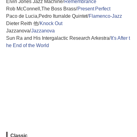
Elvin Jones Jazz Machine/
Remembrance
Rob McConnell,The Boss Brass/
Present Perfect
Paco de Lucia,Pedro Iturralde Quintet/
Flamenco-Jazz
Dieter Reith 他/
Knock Out
Jazzanova/
Jazzanova
Sun Ra and His Intergalactic Research Arkestra/
It's After t
he End of the World
Classic