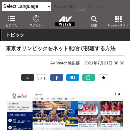
Powered by
Translate
AV Watch
コンテンツ・サービス
放送
その他
カテゴリ
ログイン
検索
Impressサイト
トピック
東京オリンピックをネット配信で視聴する方法
AV Watch編集部
2021年7月21日 08:30
リスト