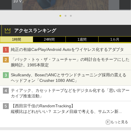
10 V」
●
●
●
アクセスランキング
1時間
24時間
1週間
1カ月
純正の有線CarPlay/Android Autoをワイヤレス化するアダプタ
「バック・トゥ・ザ・フューチャー」の時計台をモチーフにした
腕時計。1985本限定
Skullcandy、BoseのANCとサウンドチューニング採用の震える
ヘッドフォン「Crusher 1080 ANC」
ティアック、カセットテープなどをデジタル化する「思い出アー
カイブ推進活動」
【西田宗千佳のRandomTracking】
縦横比はどれがいい？ エンタメ目線で考える、サムスン新
「Galaxy Z Fold」
もっと見る